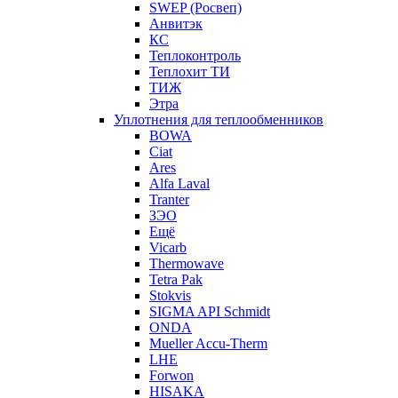
SWEP (Росвеп)
Анвитэк
КС
Теплоконтроль
Теплохит ТИ
ТИЖ
Этра
Уплотнения для теплообменников
BOWA
Ciat
Ares
Alfa Laval
Tranter
ЗЭО
Ещё
Vicarb
Thermowave
Tetra Pak
Stokvis
SIGMA API Schmidt
ONDA
Mueller Accu-Therm
LHE
Forwon
HISAKA