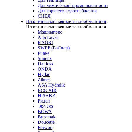
Для теплицы
Для химической промышленности
Для горячего водоснабжения
СНВЛ
Пластинчатые паяные теплообменники
Пластинчатые паяные теплообменники
Машимпэкс
Alfa Laval
KAORI
SWEP (РоСвеп)
Funke
Sondex
Danfoss
ONDA
Hydac
Zilmet
ASA Hydralik
ECO AIR
HISAKA
Ридан
ЭксЭко
BOWA
Brazepak
Doucette
Forwon