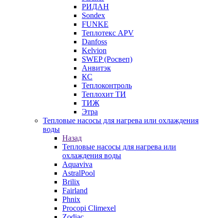
РИДАН
Sondex
FUNKE
Теплотекс APV
Danfoss
Kelvion
SWEP (Росвеп)
Анвитэк
КС
Теплоконтроль
Теплохит ТИ
ТИЖ
Этра
Тепловые насосы для нагрева или охлаждения
воды
Назад
Тепловые насосы для нагрева или
охлаждения воды
Aquaviva
AstralPool
Brilix
Fairland
Phnix
Procopi Climexel
Zodiac