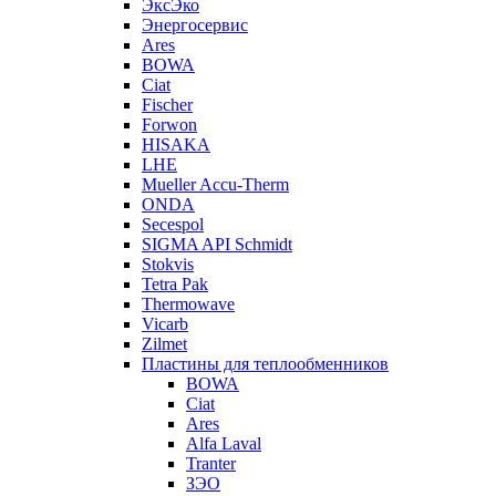
ЭксЭко
Энергосервис
Ares
BOWA
Ciat
Fischer
Forwon
HISAKA
LHE
Mueller Accu-Therm
ONDA
Secespol
SIGMA API Schmidt
Stokvis
Tetra Pak
Thermowave
Vicarb
Zilmet
Пластины для теплообменников
BOWA
Ciat
Ares
Alfa Laval
Tranter
ЗЭО