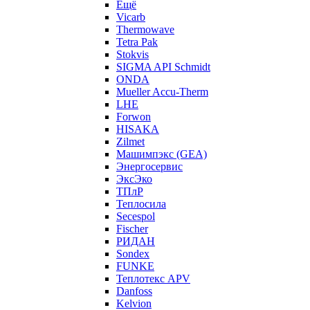
Ещё
Vicarb
Thermowave
Tetra Pak
Stokvis
SIGMA API Schmidt
ONDA
Mueller Accu-Therm
LHE
Forwon
HISAKA
Zilmet
Машимпэкс (GEA)
Энергосервис
ЭксЭко
ТПлР
Теплосила
Secespol
Fischer
РИДАН
Sondex
FUNKE
Теплотекс APV
Danfoss
Kelvion