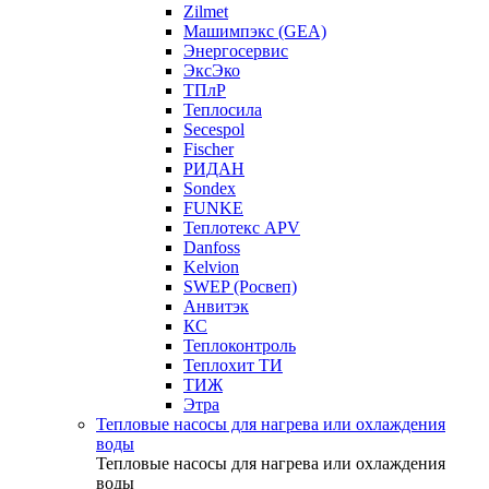
Zilmet
Машимпэкс (GEA)
Энергосервис
ЭксЭко
ТПлР
Теплосила
Secespol
Fischer
РИДАН
Sondex
FUNKE
Теплотекс APV
Danfoss
Kelvion
SWEP (Росвеп)
Анвитэк
КС
Теплоконтроль
Теплохит ТИ
ТИЖ
Этра
Тепловые насосы для нагрева или охлаждения
воды
Тепловые насосы для нагрева или охлаждения
воды