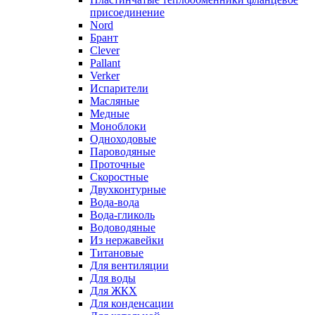
присоединение
Nord
Брант
Clever
Pallant
Verker
Испарители
Масляные
Медные
Моноблоки
Одноходовые
Пароводяные
Проточные
Скоростные
Двухконтурные
Вода-вода
Вода-гликоль
Водоводяные
Из нержавейки
Титановые
Для вентиляции
Для воды
Для ЖКХ
Для конденсации