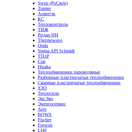
Swep (РоСвеп)
Tranter
Анвитэк
КС
Теплоконтроль
ТИЖ
Ридан НН
Thermowave
Onda
Sigma API Schmidt
ТПлР
Ciat
Hisaka
Теплообменники пароводяные
Разборные пластинчатые теплообменники
Сварные пластинчатые теплообменники
ЗЭО
Теплосила
ЭксЭко
Энергосервис
Ares
BOWA
Fischer
Forwon
LHE