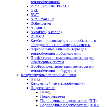
теплообменников
Pump Eliminate (PIPAL)
GEL
BWT
Alfa Laval CIP
Rothenberger
Aquamax
АкваProf (Asterion)
RIDGID
Комбинированные для теплообменного
оборудования и инженерных систем
Персональные элиминейторы для
теплообменного оборудования
Профессиональные элиминейторы для
инженерных систем
Профессиональные элиминейторы для
теплообменного оборудования
Кожухотрубные теплообменники
Назад
Кожухотрубные теплообменники
Подогреватели
Назад
Подогреватели
Пароводяные подогреватели (ПП)
Водоводяные подогреватели (ВПП)