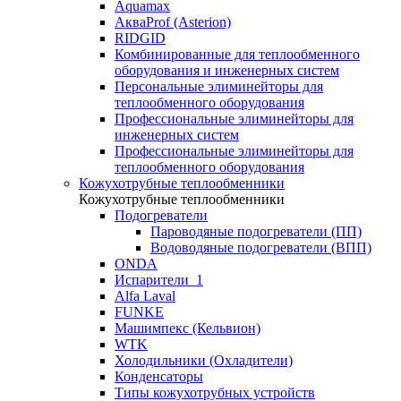
Aquamax
АкваProf (Asterion)
RIDGID
Комбинированные для теплообменного
оборудования и инженерных систем
Персональные элиминейторы для
теплообменного оборудования
Профессиональные элиминейторы для
инженерных систем
Профессиональные элиминейторы для
теплообменного оборудования
Кожухотрубные теплообменники
Кожухотрубные теплообменники
Подогреватели
Пароводяные подогреватели (ПП)
Водоводяные подогреватели (ВПП)
ONDA
Испарители_1
Alfa Laval
FUNKE
Машимпекс (Кельвион)
WTK
Холодильники (Охладители)
Конденсаторы
Типы кожухотрубных устройств