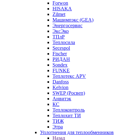
Forwon
HISAKA
Zilmet
Машимпэкс (GEA)
Энергосервис
ЭксЭко
ТПлР
Теплосила
Secespol
Fischer
РИДАН
Sondex
FUNKE
Теплотекс APV
Danfoss
Kelvion
SWEP (Росвеп)
Анвитэк
КС
Теплоконтроль
Теплохит ТИ
ТИЖ
Этра
Уплотнения для теплообменников
Назад