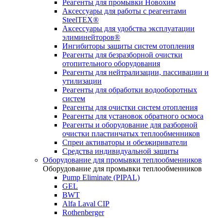
Реагенты для промывки Новохим
Аксессуары для работы с реагентами
SteelTEX®
Аксессуары для удобства эксплуатации
элиминейторов®
Ингибиторы защиты систем отопления
Реагенты для безразборной очистки
отопительного оборудования
Реагенты для нейтрализации, пассивации и
утилизации
Реагенты для обработки водооборотных
систем
Реагенты для очистки систем отопления
Реагенты для установок обратного осмоса
Реагенты и оборудование для разборной
очистки пластинчатых теплообменников
Спреи активаторы и обезжириватели
Средства индивидуальной защиты
Оборудование для промывки теплообменников
Оборудование для промывки теплообменников
Pump Eliminate (PIPAL)
GEL
BWT
Alfa Laval CIP
Rothenberger