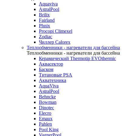
Aquaviva
AstralPool
Brilix
Fairland
Phnix
Procopi Climexel
Zodiac
Чиллер Calorex
Теплообменники - нагреватели для бассейна
Теплообменники - нагреватели для бассейна
Керамический Thermotip EVOthermic
Аквасектор
Баском
Титановые PSA
Акватехника
AquaViva
AstralPool
Behncke
Bowman
Dinotec
Elecro
Emaux
Pahlen
Pool King
VagnerPool