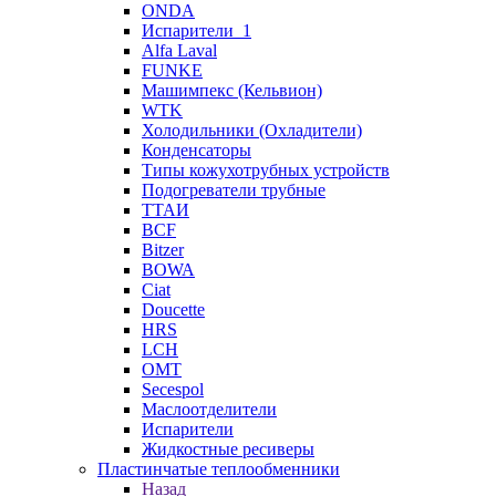
ONDA
Испарители_1
Alfa Laval
FUNKE
Машимпекс (Кельвион)
WTK
Холодильники (Охладители)
Конденсаторы
Типы кожухотрубных устройств
Подогреватели трубные
ТТАИ
BCF
Bitzer
BOWA
Ciat
Doucette
HRS
LCH
OMT
Secespol
Маслоотделители
Испарители
Жидкостные ресиверы
Пластинчатые теплообменники
Назад