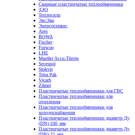
Сварные пластинчатые теплообменники
ЗЭО
Теплосила
ЭксЭко
Энергосервис
Ares
BOWA
Fischer
Forwon
LHE
Mueller Accu-Therm
Secespol
Stokvis
Tetra Pak
Vicarb
Zilmet
Пластинчатые теплообменники для ГВС
Пластинчатые теплообменники для
отопления
Пластинчатые теплообменники для
холодоснабжения
Пластинчатые теплообменники диаметр Ду
(DN) 100, мм
Пластинчатые теплообменники диаметр Ду
(DN) 32, мм