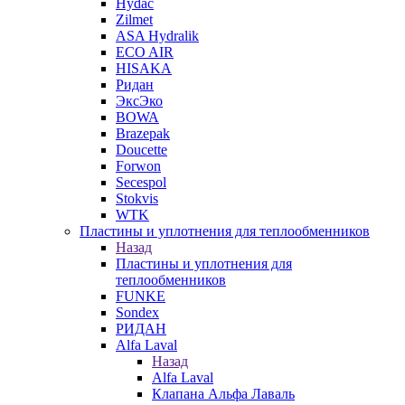
Hydac
Zilmet
ASA Hydralik
ECO AIR
HISAKA
Ридан
ЭксЭко
BOWA
Brazepak
Doucette
Forwon
Secespol
Stokvis
WTK
Пластины и уплотнения для теплообменников
Назад
Пластины и уплотнения для
теплообменников
FUNKE
Sondex
РИДАН
Alfa Laval
Назад
Alfa Laval
Клапана Альфа Лаваль