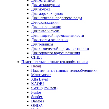
Для котельной
Для металлургии
Для молока
Для морских судов
Для нагрева и подогрева воды
Для охлаждения
Для пастеризации
Для пива и сусла
Для пищевой промышленности
Для систем отопления
Для теплицы
Для химической промышленности
Для горячего водоснабжения
СНВЛ
Пластинчатые паяные теплообменники
Назад
Пластинчатые паяные теплообменники
Машимпэкс
Alfa Laval
KAORI
SWEP (РоСвеп)
Funke
Sondex
Danfoss
ONDA