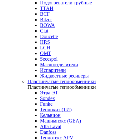
Подогреватели трубные
ТТАИ
BCF
Bitzer
BOWA
Ciat
Doucette
HRS
LCH
OMT
Secespol
Маслоотделители
Испарители
Жидкостные ресиверы
Пластинчатые теплообменники
Пластинчатые теплообменники
Этра ЭТ
Sondex
Funke
Теплохит (ТИ)
Кельвион
Машимпэкс (GEA)
Alfa Laval
Danfoss
Теплотекс APV