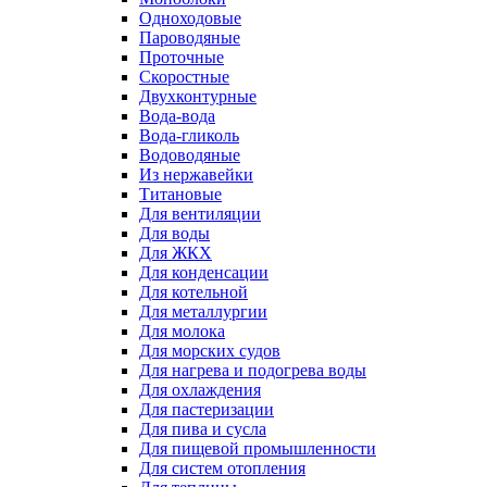
Одноходовые
Пароводяные
Проточные
Скоростные
Двухконтурные
Вода-вода
Вода-гликоль
Водоводяные
Из нержавейки
Титановые
Для вентиляции
Для воды
Для ЖКХ
Для конденсации
Для котельной
Для металлургии
Для молока
Для морских судов
Для нагрева и подогрева воды
Для охлаждения
Для пастеризации
Для пива и сусла
Для пищевой промышленности
Для систем отопления