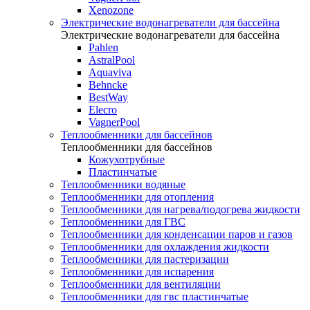
Xenozone
Электрические водонагреватели для бассейна
Электрические водонагреватели для бассейна
Pahlen
AstralPool
Aquaviva
Behncke
BestWay
Elecro
VagnerPool
Теплообменники для бассейнов
Теплообменники для бассейнов
Кожухотрубные
Пластинчатые
Теплообменники водяные
Теплообменники для отопления
Теплообменники для нагрева/подогрева жидкости
Теплообменники для ГВС
Теплообменники для конденсации паров и газов
Теплообменники для охлаждения жидкости
Теплообменники для пастеризации
Теплообменники для испарения
Теплообменники для вентиляции
Теплообменники для гвс пластинчатые