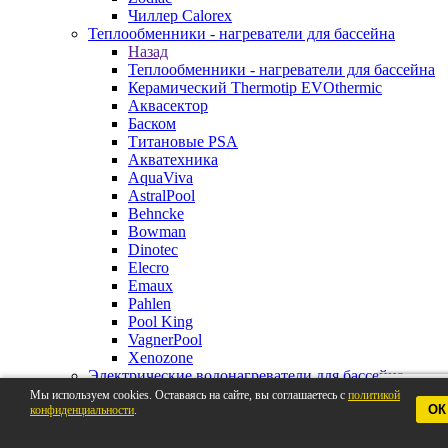
Чиллер Calorex
Теплообменники - нагреватели для бассейна
Назад
Теплообменники - нагреватели для бассейна
Керамический Thermotip EVOthermic
Аквасектор
Баском
Титановые PSA
Акватехника
AquaViva
AstralPool
Behncke
Bowman
Dinotec
Elecro
Emaux
Pahlen
Pool King
VagnerPool
Xenozone
Электрические водонагреватели для бассейна
Назад
Мы используем cookies. Оставаясь на сайте, вы соглашаетесь с
политикой
ОК
конфиденциальности
Электрические водонагреватели для
.
бассейна
Pahlen