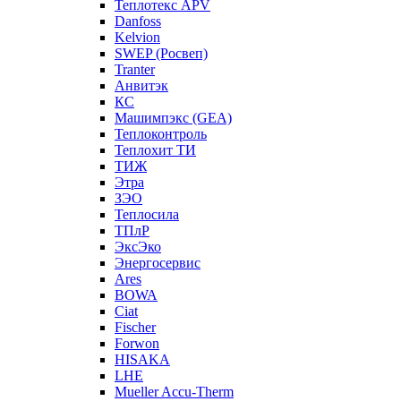
Теплотекс APV
Danfoss
Kelvion
SWEP (Росвеп)
Tranter
Анвитэк
КС
Машимпэкс (GEA)
Теплоконтроль
Теплохит ТИ
ТИЖ
Этра
ЗЭО
Теплосила
ТПлР
ЭксЭко
Энергосервис
Ares
BOWA
Ciat
Fischer
Forwon
HISAKA
LHE
Mueller Accu-Therm