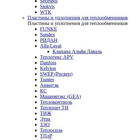
Secespol
Stokvis
WTK
Пластины и уплотнения для теплообменников
Пластины и уплотнения для теплообменников
FUNKE
Sondex
РИДАН
Alfa Laval
Клапана Альфа Лаваль
Теплотекс APV
Danfoss
Kelvion
SWEP (Росвеп)
Tranter
Анвитэк
КС
Машимпэкс (GEA)
Теплоконтроль
Теплохит ТИ
ТИЖ
Этра
ЗЭО
Теплосила
ТПлР