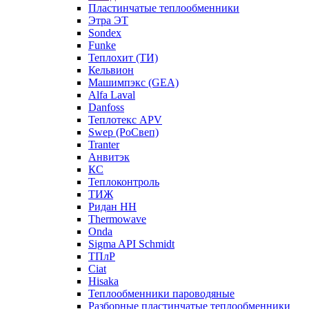
Пластинчатые теплообменники
Этра ЭТ
Sondex
Funke
Теплохит (ТИ)
Кельвион
Машимпэкс (GEA)
Alfa Laval
Danfoss
Теплотекс APV
Swep (РоСвеп)
Tranter
Анвитэк
КС
Теплоконтроль
ТИЖ
Ридан НН
Thermowave
Onda
Sigma API Schmidt
ТПлР
Ciat
Hisaka
Теплообменники пароводяные
Разборные пластинчатые теплообменники