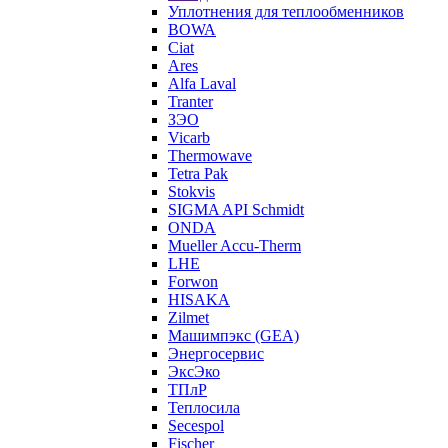
Уплотнения для теплообменников
BOWA
Ciat
Ares
Alfa Laval
Tranter
ЗЭО
Vicarb
Thermowave
Tetra Pak
Stokvis
SIGMA API Schmidt
ONDA
Mueller Accu-Therm
LHE
Forwon
HISAKA
Zilmet
Машимпэкс (GEA)
Энергосервис
ЭксЭко
ТПлР
Теплосила
Secespol
Fischer