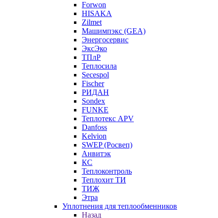
Forwon
HISAKA
Zilmet
Машимпэкс (GEA)
Энергосервис
ЭксЭко
ТПлР
Теплосила
Secespol
Fischer
РИДАН
Sondex
FUNKE
Теплотекс APV
Danfoss
Kelvion
SWEP (Росвеп)
Анвитэк
КС
Теплоконтроль
Теплохит ТИ
ТИЖ
Этра
Уплотнения для теплообменников
Назад