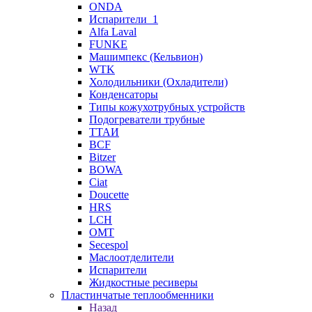
ONDA
Испарители_1
Alfa Laval
FUNKE
Машимпекс (Кельвион)
WTK
Холодильники (Охладители)
Конденсаторы
Типы кожухотрубных устройств
Подогреватели трубные
ТТАИ
BCF
Bitzer
BOWA
Ciat
Doucette
HRS
LCH
OMT
Secespol
Маслоотделители
Испарители
Жидкостные ресиверы
Пластинчатые теплообменники
Назад