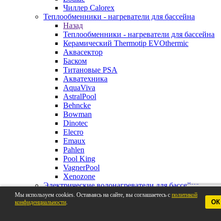
Чиллер Calorex
Теплообменники - нагреватели для бассейна
Назад
Теплообменники - нагреватели для бассейна
Керамический Thermotip EVOthermic
Аквасектор
Баском
Титановые PSA
Акватехника
AquaViva
AstralPool
Behncke
Bowman
Dinotec
Elecro
Emaux
Pahlen
Pool King
VagnerPool
Xenozone
Электрические водонагреватели для бассейна
Назад
Мы используем cookies. Оставаясь на сайте, вы соглашаетесь с
политикой
ОК
конфиденциальности
Электрические водонагреватели для
.
бассейна
Pahlen