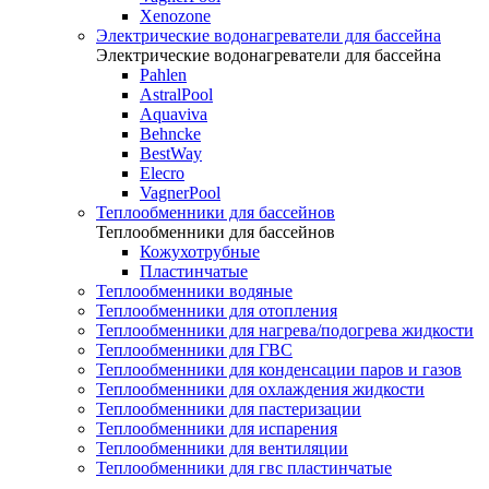
Xenozone
Электрические водонагреватели для бассейна
Электрические водонагреватели для бассейна
Pahlen
AstralPool
Aquaviva
Behncke
BestWay
Elecro
VagnerPool
Теплообменники для бассейнов
Теплообменники для бассейнов
Кожухотрубные
Пластинчатые
Теплообменники водяные
Теплообменники для отопления
Теплообменники для нагрева/подогрева жидкости
Теплообменники для ГВС
Теплообменники для конденсации паров и газов
Теплообменники для охлаждения жидкости
Теплообменники для пастеризации
Теплообменники для испарения
Теплообменники для вентиляции
Теплообменники для гвс пластинчатые