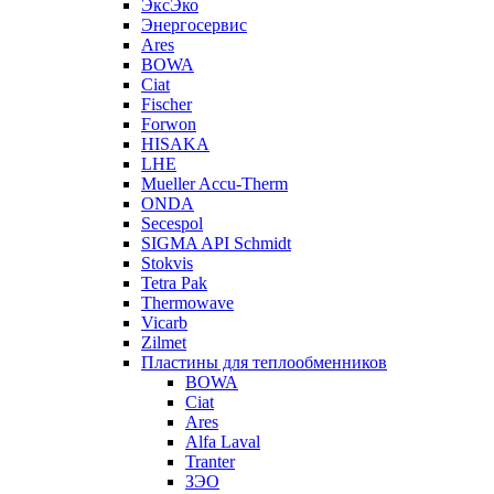
ЭксЭко
Энергосервис
Ares
BOWA
Ciat
Fischer
Forwon
HISAKA
LHE
Mueller Accu-Therm
ONDA
Secespol
SIGMA API Schmidt
Stokvis
Tetra Pak
Thermowave
Vicarb
Zilmet
Пластины для теплообменников
BOWA
Ciat
Ares
Alfa Laval
Tranter
ЗЭО