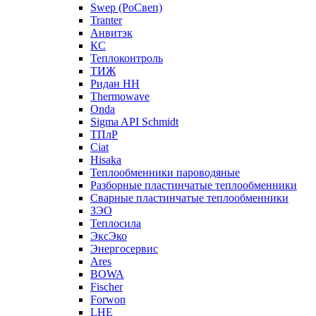
Swep (РоСвеп)
Tranter
Анвитэк
КС
Теплоконтроль
ТИЖ
Ридан НН
Thermowave
Onda
Sigma API Schmidt
ТПлР
Ciat
Hisaka
Теплообменники пароводяные
Разборные пластинчатые теплообменники
Сварные пластинчатые теплообменники
ЗЭО
Теплосила
ЭксЭко
Энергосервис
Ares
BOWA
Fischer
Forwon
LHE