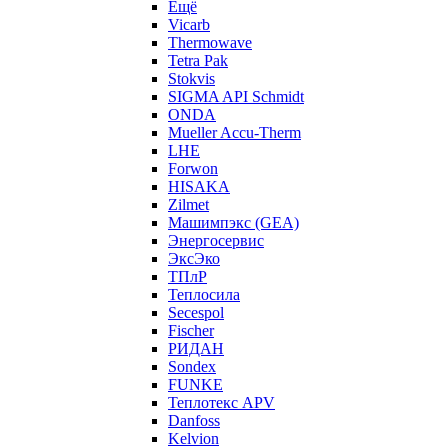
Ещё
Vicarb
Thermowave
Tetra Pak
Stokvis
SIGMA API Schmidt
ONDA
Mueller Accu-Therm
LHE
Forwon
HISAKA
Zilmet
Машимпэкс (GEA)
Энергосервис
ЭксЭко
ТПлР
Теплосила
Secespol
Fischer
РИДАН
Sondex
FUNKE
Теплотекс APV
Danfoss
Kelvion