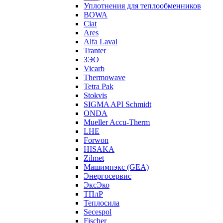
Уплотнения для теплообменников
BOWA
Ciat
Ares
Alfa Laval
Tranter
ЗЭО
Vicarb
Thermowave
Tetra Pak
Stokvis
SIGMA API Schmidt
ONDA
Mueller Accu-Therm
LHE
Forwon
HISAKA
Zilmet
Машимпэкс (GEA)
Энергосервис
ЭксЭко
ТПлР
Теплосила
Secespol
Fischer