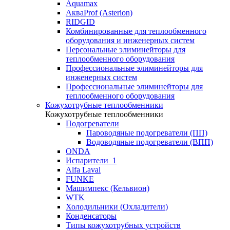
Aquamax
АкваProf (Asterion)
RIDGID
Комбинированные для теплообменного
оборудования и инженерных систем
Персональные элиминейторы для
теплообменного оборудования
Профессиональные элиминейторы для
инженерных систем
Профессиональные элиминейторы для
теплообменного оборудования
Кожухотрубные теплообменники
Кожухотрубные теплообменники
Подогреватели
Пароводяные подогреватели (ПП)
Водоводяные подогреватели (ВПП)
ONDA
Испарители_1
Alfa Laval
FUNKE
Машимпекс (Кельвион)
WTK
Холодильники (Охладители)
Конденсаторы
Типы кожухотрубных устройств