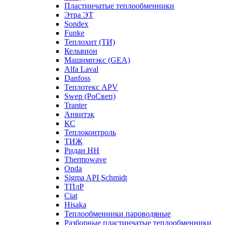
Пластинчатые теплообменники
Этра ЭТ
Sondex
Funke
Теплохит (ТИ)
Кельвион
Машимпэкс (GEA)
Alfa Laval
Danfoss
Теплотекс APV
Swep (РоСвеп)
Tranter
Анвитэк
КС
Теплоконтроль
ТИЖ
Ридан НН
Thermowave
Onda
Sigma API Schmidt
ТПлР
Ciat
Hisaka
Теплообменники пароводяные
Разборные пластинчатые теплообменники