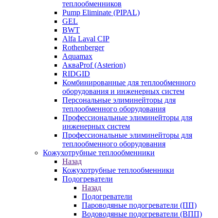
теплообменников
Pump Eliminate (PIPAL)
GEL
BWT
Alfa Laval CIP
Rothenberger
Aquamax
АкваProf (Asterion)
RIDGID
Комбинированные для теплообменного
оборудования и инженерных систем
Персональные элиминейторы для
теплообменного оборудования
Профессиональные элиминейторы для
инженерных систем
Профессиональные элиминейторы для
теплообменного оборудования
Кожухотрубные теплообменники
Назад
Кожухотрубные теплообменники
Подогреватели
Назад
Подогреватели
Пароводяные подогреватели (ПП)
Водоводяные подогреватели (ВПП)