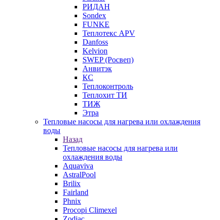
РИДАН
Sondex
FUNKE
Теплотекс APV
Danfoss
Kelvion
SWEP (Росвеп)
Анвитэк
КС
Теплоконтроль
Теплохит ТИ
ТИЖ
Этра
Тепловые насосы для нагрева или охлаждения
воды
Назад
Тепловые насосы для нагрева или
охлаждения воды
Aquaviva
AstralPool
Brilix
Fairland
Phnix
Procopi Climexel
Zodiac