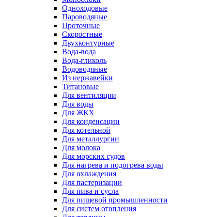
Одноходовые
Пароводяные
Проточные
Скоростные
Двухконтурные
Вода-вода
Вода-гликоль
Водоводяные
Из нержавейки
Титановые
Для вентиляции
Для воды
Для ЖКХ
Для конденсации
Для котельной
Для металлургии
Для молока
Для морских судов
Для нагрева и подогрева воды
Для охлаждения
Для пастеризации
Для пива и сусла
Для пищевой промышленности
Для систем отопления