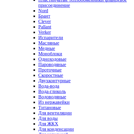
присоединение
Nord
Брант
Clever
Pallant
Verker
Испарители
Масляные
Медные
Моноблоки
Одноходовые
Пароводяные
Проточные
Скоростные
Двухконтурные
Вода-вода
Вода-гликоль
Водоводяные
Из нержавейки
Титановые
Для вентиляции
Для воды
Для ЖКХ
Для конденсации