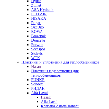
Hydac
Zilmet
ASA Hydralik
ECO AIR
HISAKA
Ридан
ЭксЭко
BOWA
Brazepak
Doucette
Forwon
Secespol
Stokvis
WTK
Пластины и уплотнения для теплообменников
Назад
Пластины и уплотнения для
теплообменников
FUNKE
Sondex
РИДАН
Alfa Laval
Назад
Alfa Laval
Клапана Альфа Лаваль