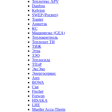
Теплотекс APV
Danfoss
Kelvion
SWEP (Росвеп)
Tranter
Анвитэк
КС
Машимпэкс (GEA)
Теплоконтроль
Теплохит ТИ
ТИЖ
Этра
ЗЭО
Теплосила
ТПлР
ЭксЭко
Энергосервис
Ares
BOWA
Ciat
Fischer
Forwon
HISAKA
LHE
Mueller Accu-Therm