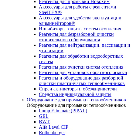
Реагенты для промывки Новохим
Аксессуары для работы с реагентами
SteelTEX®
Аксессуары для удобства эксплуатации
элиминейторов®
Ингибиторы защиты систем отопления
Реагенты для безразборной очистки
отопительного оборудования
Реагенты для нейтрализации, пассивации и
утилизации
Реагенты для обработки водооборотных
систем
Реагенты для очистки систем отопления
Реагенты для установок обратного осмоса
Реагенты и оборудование для разборной
очистки пластинчатых теплообменников
Спреи активаторы и обезжириватели
Средства индивидуальной защиты
Оборудование для промывки теплообменников
Оборудование для промывки теплообменников
Pump Eliminate (PIPAL)
GEL
BWT
Alfa Laval CIP
Rothenberger