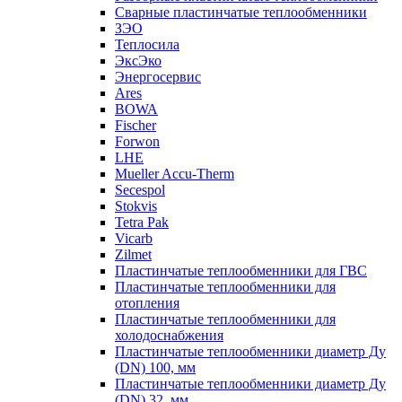
Сварные пластинчатые теплообменники
ЗЭО
Теплосила
ЭксЭко
Энергосервис
Ares
BOWA
Fischer
Forwon
LHE
Mueller Accu-Therm
Secespol
Stokvis
Tetra Pak
Vicarb
Zilmet
Пластинчатые теплообменники для ГВС
Пластинчатые теплообменники для
отопления
Пластинчатые теплообменники для
холодоснабжения
Пластинчатые теплообменники диаметр Ду
(DN) 100, мм
Пластинчатые теплообменники диаметр Ду
(DN) 32, мм