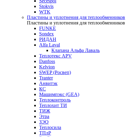
Secespol
Stokvis
WTK
Пластины и уплотнения для теплообменников
Пластины и уплотнения для теплообменников
FUNKE
Sondex
РИДАН
Alfa Laval
Клапана Альфа Лаваль
Теплотекс APV
Danfoss
Kelvion
SWEP (Росвеп)
Tranter
Анвитэк
КС
Машимпэкс (GEA)
Теплоконтроль
Теплохит ТИ
ТИЖ
Этра
ЗЭО
Теплосила
ТПлР