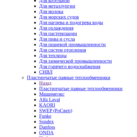
Для котельной
Для металлургии
Для молока
Для морских судов
Для нагрева и подогрева воды
Для охлаждения
Для пастеризации
Для пива и сусла
Для пищевой промышленности
Для систем отопления
Для теплицы
Для химической промышленности
Для горячего водоснабжения
СНВЛ
Пластинчатые паяные теплообменники
Назад
Пластинчатые паяные теплообменники
Машимпэкс
Alfa Laval
KAORI
SWEP (РоСвеп)
Funke
Sondex
Danfoss
ONDA