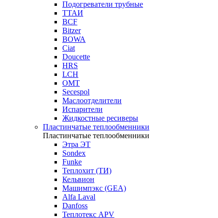
Подогреватели трубные
ТТАИ
BCF
Bitzer
BOWA
Ciat
Doucette
HRS
LCH
OMT
Secespol
Маслоотделители
Испарители
Жидкостные ресиверы
Пластинчатые теплообменники
Пластинчатые теплообменники
Этра ЭТ
Sondex
Funke
Теплохит (ТИ)
Кельвион
Машимпэкс (GEA)
Alfa Laval
Danfoss
Теплотекс APV