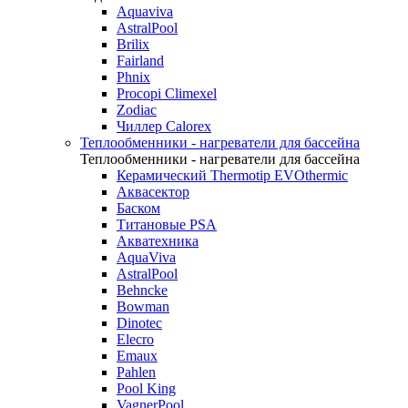
Aquaviva
AstralPool
Brilix
Fairland
Phnix
Procopi Climexel
Zodiac
Чиллер Calorex
Теплообменники - нагреватели для бассейна
Теплообменники - нагреватели для бассейна
Керамический Thermotip EVOthermic
Аквасектор
Баском
Титановые PSA
Акватехника
AquaViva
AstralPool
Behncke
Bowman
Dinotec
Elecro
Emaux
Pahlen
Pool King
VagnerPool