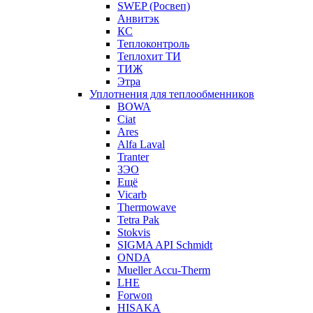
SWEP (Росвеп)
Анвитэк
КС
Теплоконтроль
Теплохит ТИ
ТИЖ
Этра
Уплотнения для теплообменников
BOWA
Ciat
Ares
Alfa Laval
Tranter
ЗЭО
Ещё
Vicarb
Thermowave
Tetra Pak
Stokvis
SIGMA API Schmidt
ONDA
Mueller Accu-Therm
LHE
Forwon
HISAKA