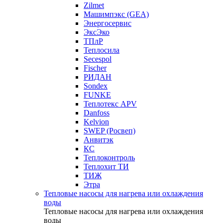
Zilmet
Машимпэкс (GEA)
Энергосервис
ЭксЭко
ТПлР
Теплосила
Secespol
Fischer
РИДАН
Sondex
FUNKE
Теплотекс APV
Danfoss
Kelvion
SWEP (Росвеп)
Анвитэк
КС
Теплоконтроль
Теплохит ТИ
ТИЖ
Этра
Тепловые насосы для нагрева или охлаждения
воды
Тепловые насосы для нагрева или охлаждения
воды