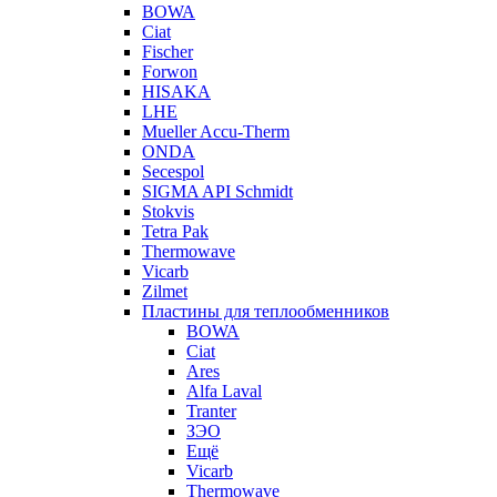
BOWA
Ciat
Fischer
Forwon
HISAKA
LHE
Mueller Accu-Therm
ONDA
Secespol
SIGMA API Schmidt
Stokvis
Tetra Pak
Thermowave
Vicarb
Zilmet
Пластины для теплообменников
BOWA
Ciat
Ares
Alfa Laval
Tranter
ЗЭО
Ещё
Vicarb
Thermowave