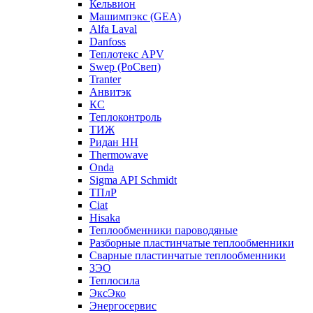
Кельвион
Машимпэкс (GEA)
Alfa Laval
Danfoss
Теплотекс APV
Swep (РоСвеп)
Tranter
Анвитэк
КС
Теплоконтроль
ТИЖ
Ридан НН
Thermowave
Onda
Sigma API Schmidt
ТПлР
Ciat
Hisaka
Теплообменники пароводяные
Разборные пластинчатые теплообменники
Сварные пластинчатые теплообменники
ЗЭО
Теплосила
ЭксЭко
Энергосервис