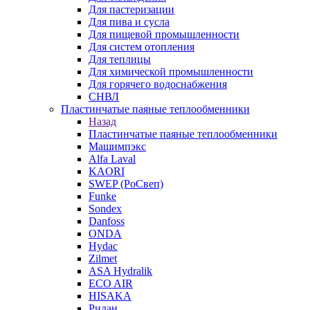
Для пастеризации
Для пива и сусла
Для пищевой промышленности
Для систем отопления
Для теплицы
Для химической промышленности
Для горячего водоснабжения
СНВЛ
Пластинчатые паяные теплообменники
Назад
Пластинчатые паяные теплообменники
Машимпэкс
Alfa Laval
KAORI
SWEP (РоСвеп)
Funke
Sondex
Danfoss
ONDA
Hydac
Zilmet
ASA Hydralik
ECO AIR
HISAKA
Ридан