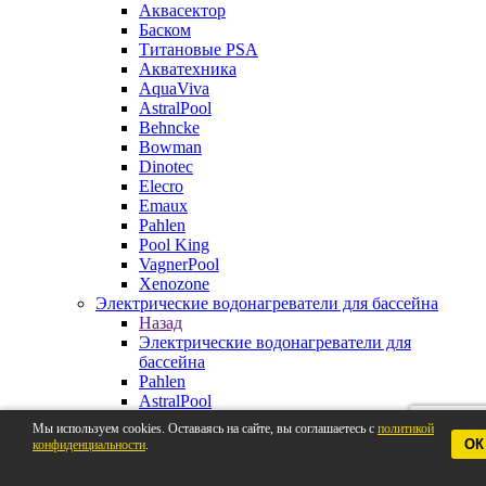
Аквасектор
Баском
Титановые PSA
Акватехника
AquaViva
AstralPool
Behncke
Bowman
Dinotec
Elecro
Emaux
Pahlen
Pool King
VagnerPool
Xenozone
Электрические водонагреватели для бассейна
Назад
Электрические водонагреватели для
бассейна
Pahlen
AstralPool
Aquaviva
Мы используем cookies. Оставаясь на сайте, вы соглашаетесь с
политикой
Behncke
ОК
конфиденциальности
.
BestWay
Elecro