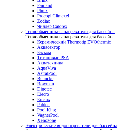
Brilix
Fairland
Phnix
Procopi Climexel
Zodiac
Чиллер Calorex
Теплообменники - нагреватели для бассейна
Теплообменники - нагреватели для бассейна
Керамический Thermotip EVOthermic
Аквасектор
Баском
Титановые PSA
Акватехника
AquaViva
AstralPool
Behncke
Bowman
Dinotec
Elecro
Emaux
Pahlen
Pool King
VagnerPool
Xenozone
Электрические водонагреватели для бассейна