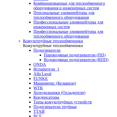
Комбинированные для теплообменного
оборудования и инженерных систем
Персональные элиминейторы для
теплообменного оборудования
Профессиональные элиминейторы для
инженерных систем
Профессиональные элиминейторы для
теплообменного оборудования
Кожухотрубные теплообменники
Кожухотрубные теплообменники
Подогреватели
Пароводяные подогреватели (ПП)
Водоводяные подогреватели (ВПП)
ONDA
Испарители_1
Alfa Laval
FUNKE
Машимпекс (Кельвион)
WTK
Холодильники (Охладители)
Конденсаторы
Типы кожухотрубных устройств
Подогреватели трубные
ТТАИ
BCF