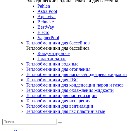
Электрические водонагреватели для бассейна
Pahlen
AstralPool
Aquaviva
Behncke
BestWay
Elecro
VagnerPool
Теплообменники для бассейнов
Теплообменники для бассейнов
Кожухотрубные
Пластинчатые
Теплообменники водяные
Теплообменники для отопления
Теплообменники для нагрева/подогрева жидкости
Теплообменники для ГВС
Теплообменники для конденсации паров и газов
Теплообменники для охлаждения жидкости
Теплообменники для пастеризации
Теплообменники для испарения
Теплообменники для вентиляции
Теплообменники для гвс пластинчатые