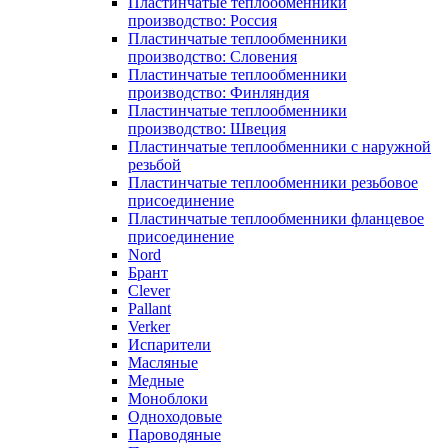
Пластинчатые теплообменники
производство: Россия
Пластинчатые теплообменники
производство: Словения
Пластинчатые теплообменники
производство: Финляндия
Пластинчатые теплообменники
производство: Швеция
Пластинчатые теплообменники с наружной
резьбой
Пластинчатые теплообменники резьбовое
присоединение
Пластинчатые теплообменники фланцевое
присоединение
Nord
Брант
Clever
Pallant
Verker
Испарители
Масляные
Медные
Моноблоки
Одноходовые
Пароводяные