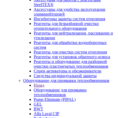
SteelTEX®
Аксессуары для удобства эксплуатации
элиминейторов®
Ингибиторы защиты систем отопления
Реагенты для безразборной очистки
отопительного оборудования
Реагенты для нейтрализации, пассивации и
утилизации
Реагенты для обработки водооборотных
систем
Реагенты для очистки систем отопления
Реагенты для установок обратного осмоса
Реагенты и оборудование для разборной
очистки пластинчатых теплообменников
Спреи активаторы и обезжириватели
Средства индивидуальной защиты
Оборудование для промывки теплообменников
Назад
Оборудование для промывки
теплообменников
Pump Eliminate (PIPAL)
GEL
BWT
Alfa Laval CIP