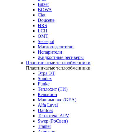
Bitzer
BOWA
Ciat
Doucette
HRS
LCH
OMT
Secespol
Маслоотделители
Испарители
Жидкостные ресиверы
Пластинчатые теплообменники
Пластинчатые теплообменники
Этра ЭТ
Sondex
Funke
Теплохит (ТИ)
Кельвион
Машимпэкс (GEA)
Alfa Laval
Danfoss
Теплотекс APV
Swep (РоСвеп)
Tranter
Анвитэк