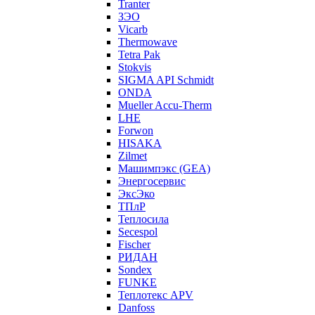
Tranter
ЗЭО
Vicarb
Thermowave
Tetra Pak
Stokvis
SIGMA API Schmidt
ONDA
Mueller Accu-Therm
LHE
Forwon
HISAKA
Zilmet
Машимпэкс (GEA)
Энергосервис
ЭксЭко
ТПлР
Теплосила
Secespol
Fischer
РИДАН
Sondex
FUNKE
Теплотекс APV
Danfoss