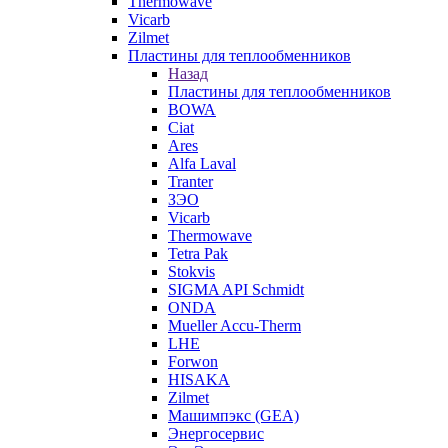
Thermowave
Vicarb
Zilmet
Пластины для теплообменников
Назад
Пластины для теплообменников
BOWA
Ciat
Ares
Alfa Laval
Tranter
ЗЭО
Vicarb
Thermowave
Tetra Pak
Stokvis
SIGMA API Schmidt
ONDA
Mueller Accu-Therm
LHE
Forwon
HISAKA
Zilmet
Машимпэкс (GEA)
Энергосервис