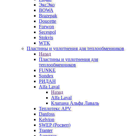
ЭксЭко
BOWA
Brazepak
Doucette
Forwon
Secespol
Stokvis
WTK
Пластины и уплотнения для теплообменников
Назад
Пластины и уплотнения для
теплообменников
FUNKE
Sondex
РИДАН
Alfa Laval
Назад
Alfa Laval
Клапана Альфа Лаваль
Теплотекс APV
Danfoss
Kelvion
SWEP (Росвеп)
Tranter
Анвитэк