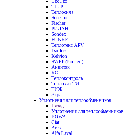
ЭксЭко
ТПлР
Теплосила
Secespol
Fischer
РИДАН
Sondex
FUNKE
Теплотекс APV
Danfoss
Kelvion
SWEP (Росвеп)
Анвитэк
КС
Теплоконтроль
Теплохит ТИ
ТИЖ
Этра
Уплотнения для теплообменников
Назад
Уплотнения для теплообменников
BOWA
Ciat
Ares
Alfa Laval