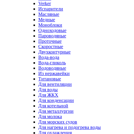
Verker
Испарители
Масляные
Медные
Моноблоки
Одноходовые
Пароводяные
Проточные
Скоростные
Двухконтурные
Вода-вода
Вода-гликоль
Водоводяные
Из нержавейки
Титановые
Для вентиляции
Для воды
Для ЖКХ
Для конденсации
Для котельной
Для металлургии
Для молока
Для морских судов
Для нагрева и подогрева воды
Для охлаждения