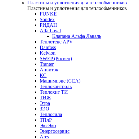
Пластины и уплотнения для теплообменников
Пластины и уплотнения для теплообменников
FUNKE
Sondex
РИДАН
Alfa Laval
Клапана Альфа Лаваль
Теплотекс APV
Danfoss
Kelvion
SWEP (Росвеп)
Tranter
Анвитэк
КС
Машимпэкс (GEA)
Теплоконтроль
Теплохит ТИ
ТИЖ
Этра
ЗЭО
Теплосила
ТПлР
ЭксЭко
Энергосервис
Ares