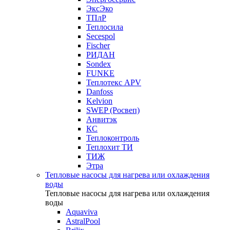
ЭксЭко
ТПлР
Теплосила
Secespol
Fischer
РИДАН
Sondex
FUNKE
Теплотекс APV
Danfoss
Kelvion
SWEP (Росвеп)
Анвитэк
КС
Теплоконтроль
Теплохит ТИ
ТИЖ
Этра
Тепловые насосы для нагрева или охлаждения
воды
Тепловые насосы для нагрева или охлаждения
воды
Aquaviva
AstralPool