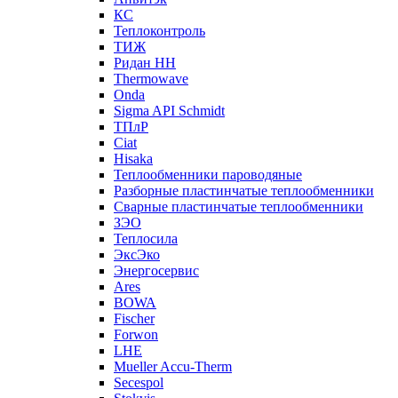
КС
Теплоконтроль
ТИЖ
Ридан НН
Thermowave
Onda
Sigma API Schmidt
ТПлР
Ciat
Hisaka
Теплообменники пароводяные
Разборные пластинчатые теплообменники
Сварные пластинчатые теплообменники
ЗЭО
Теплосила
ЭксЭко
Энергосервис
Ares
BOWA
Fischer
Forwon
LHE
Mueller Accu-Therm
Secespol