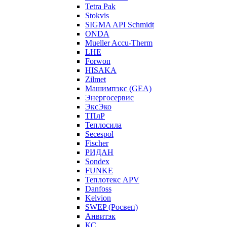
Tetra Pak
Stokvis
SIGMA API Schmidt
ONDA
Mueller Accu-Therm
LHE
Forwon
HISAKA
Zilmet
Машимпэкс (GEA)
Энергосервис
ЭксЭко
ТПлР
Теплосила
Secespol
Fischer
РИДАН
Sondex
FUNKE
Теплотекс APV
Danfoss
Kelvion
SWEP (Росвеп)
Анвитэк
КС