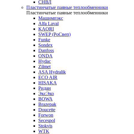
СНВЛ
Пластинчатые паяные теплообменники
Пластинчатые паяные теплообменники
Машимпэкс
Alfa Laval
KAORI
SWEP (РоСвеп)
Funke
Sondex
Danfoss
ONDA
Hydac
Zilmet
ASA Hydralik
ECO AIR
HISAKA
Ридан
ЭксЭко
BOWA
Brazepak
Doucette
Forwon
Secespol
Stokvis
WTK