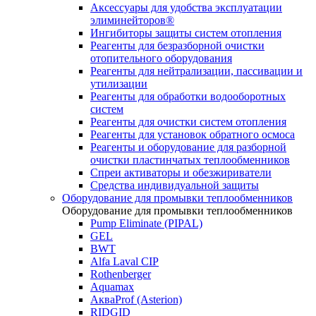
Аксессуары для удобства эксплуатации
элиминейторов®
Ингибиторы защиты систем отопления
Реагенты для безразборной очистки
отопительного оборудования
Реагенты для нейтрализации, пассивации и
утилизации
Реагенты для обработки водооборотных
систем
Реагенты для очистки систем отопления
Реагенты для установок обратного осмоса
Реагенты и оборудование для разборной
очистки пластинчатых теплообменников
Спреи активаторы и обезжириватели
Средства индивидуальной защиты
Оборудование для промывки теплообменников
Оборудование для промывки теплообменников
Pump Eliminate (PIPAL)
GEL
BWT
Alfa Laval CIP
Rothenberger
Aquamax
АкваProf (Asterion)
RIDGID