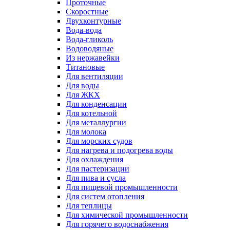
Проточные
Скоростные
Двухконтурные
Вода-вода
Вода-гликоль
Водоводяные
Из нержавейки
Титановые
Для вентиляции
Для воды
Для ЖКХ
Для конденсации
Для котельной
Для металлургии
Для молока
Для морских судов
Для нагрева и подогрева воды
Для охлаждения
Для пастеризации
Для пива и сусла
Для пищевой промышленности
Для систем отопления
Для теплицы
Для химической промышленности
Для горячего водоснабжения