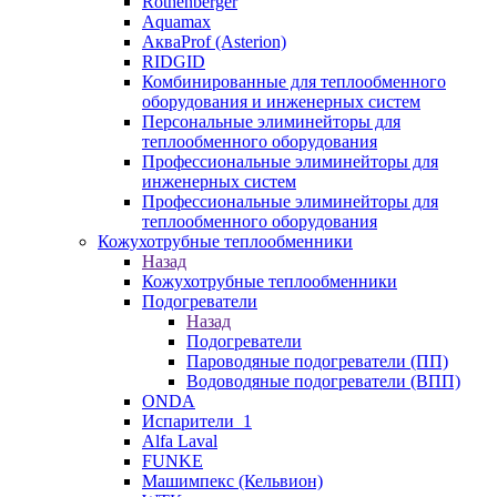
Rothenberger
Aquamax
АкваProf (Asterion)
RIDGID
Комбинированные для теплообменного
оборудования и инженерных систем
Персональные элиминейторы для
теплообменного оборудования
Профессиональные элиминейторы для
инженерных систем
Профессиональные элиминейторы для
теплообменного оборудования
Кожухотрубные теплообменники
Назад
Кожухотрубные теплообменники
Подогреватели
Назад
Подогреватели
Пароводяные подогреватели (ПП)
Водоводяные подогреватели (ВПП)
ONDA
Испарители_1
Alfa Laval
FUNKE
Машимпекс (Кельвион)