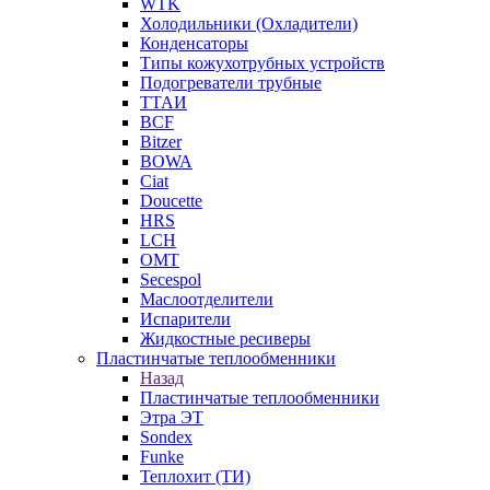
WTK
Холодильники (Охладители)
Конденсаторы
Типы кожухотрубных устройств
Подогреватели трубные
ТТАИ
BCF
Bitzer
BOWA
Ciat
Doucette
HRS
LCH
OMT
Secespol
Маслоотделители
Испарители
Жидкостные ресиверы
Пластинчатые теплообменники
Назад
Пластинчатые теплообменники
Этра ЭТ
Sondex
Funke
Теплохит (ТИ)