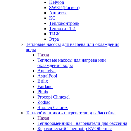
Kelvion
SWEP (Росвеп)
Анвитэк
КС
Теплоконтроль
Теплохит ТИ
ТИЖ
Этра
Тепловые насосы для нагрева или охлаждения
воды
Назад
Тепловые насосы для нагрева или
охлаждения воды
Aquaviva
AstralPool
Brilix
Fairland
Phnix
Procopi Climexel
Zodiac
Чиллер Calorex
Теплообменники - нагреватели для бассейна
Назад
Теплообменники - нагреватели для бассейна
Керамический Thermotip EVOthermic