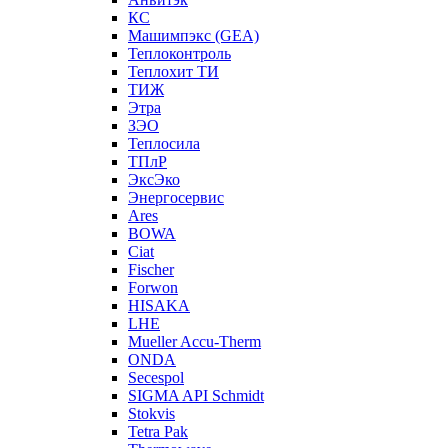
КС
Машимпэкс (GEA)
Теплоконтроль
Теплохит ТИ
ТИЖ
Этра
ЗЭО
Теплосила
ТПлР
ЭксЭко
Энергосервис
Ares
BOWA
Ciat
Fischer
Forwon
HISAKA
LHE
Mueller Accu-Therm
ONDA
Secespol
SIGMA API Schmidt
Stokvis
Tetra Pak