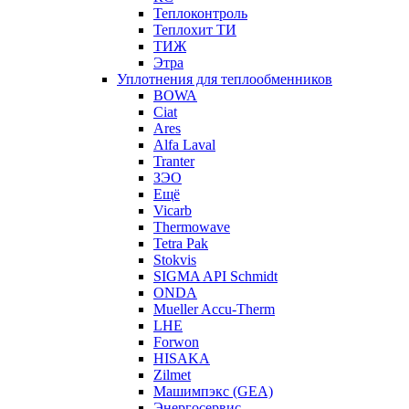
Теплоконтроль
Теплохит ТИ
ТИЖ
Этра
Уплотнения для теплообменников
BOWA
Ciat
Ares
Alfa Laval
Tranter
ЗЭО
Ещё
Vicarb
Thermowave
Tetra Pak
Stokvis
SIGMA API Schmidt
ONDA
Mueller Accu-Therm
LHE
Forwon
HISAKA
Zilmet
Машимпэкс (GEA)
Энергосервис