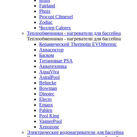
Brilix
Fairland
Phnix
Procopi Climexel
Zodiac
Чиллер Calorex
Теплообменники - нагреватели для бассейна
Теплообменники - нагреватели для бассейна
Керамический Thermotip EVOthermic
Аквасектор
Баском
Титановые PSA
Акватехника
AquaViva
AstralPool
Behncke
Bowman
Dinotec
Elecro
Emaux
Pahlen
Pool King
VagnerPool
Xenozone
Электрические водонагреватели для бассейна