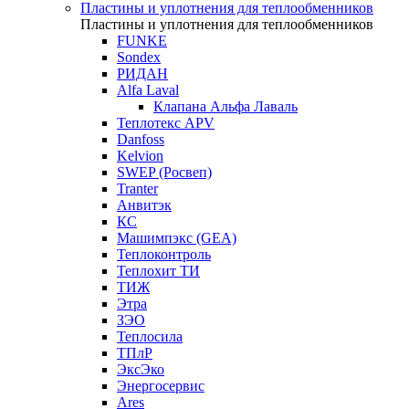
Пластины и уплотнения для теплообменников
Пластины и уплотнения для теплообменников
FUNKE
Sondex
РИДАН
Alfa Laval
Клапана Альфа Лаваль
Теплотекс APV
Danfoss
Kelvion
SWEP (Росвеп)
Tranter
Анвитэк
КС
Машимпэкс (GEA)
Теплоконтроль
Теплохит ТИ
ТИЖ
Этра
ЗЭО
Теплосила
ТПлР
ЭксЭко
Энергосервис
Ares