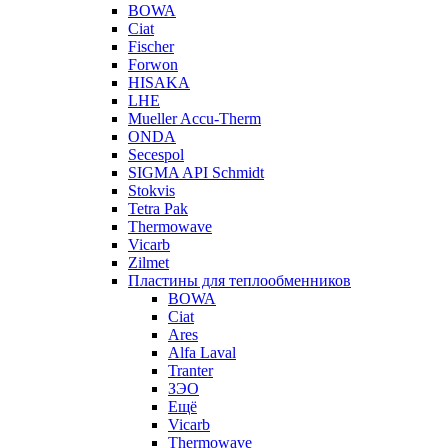
BOWA
Ciat
Fischer
Forwon
HISAKA
LHE
Mueller Accu-Therm
ONDA
Secespol
SIGMA API Schmidt
Stokvis
Tetra Pak
Thermowave
Vicarb
Zilmet
Пластины для теплообменников
BOWA
Ciat
Ares
Alfa Laval
Tranter
ЗЭО
Ещё
Vicarb
Thermowave