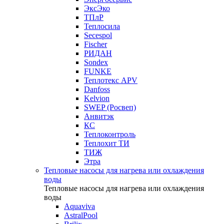
ЭксЭко
ТПлР
Теплосила
Secespol
Fischer
РИДАН
Sondex
FUNKE
Теплотекс APV
Danfoss
Kelvion
SWEP (Росвеп)
Анвитэк
КС
Теплоконтроль
Теплохит ТИ
ТИЖ
Этра
Тепловые насосы для нагрева или охлаждения
воды
Тепловые насосы для нагрева или охлаждения
воды
Aquaviva
AstralPool