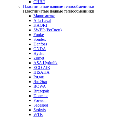
СНВЛ
Пластинчатые паяные теплообменники
Пластинчатые паяные теплообменники
Машимпэкс
Alfa Laval
KAORI
SWEP (РоСвеп)
Funke
Sondex
Danfoss
ONDA
Hydac
Zilmet
ASA Hydralik
ECO AIR
HISAKA
Ридан
ЭксЭко
BOWA
Brazepak
Doucette
Forwon
Secespol
Stokvis
WTK