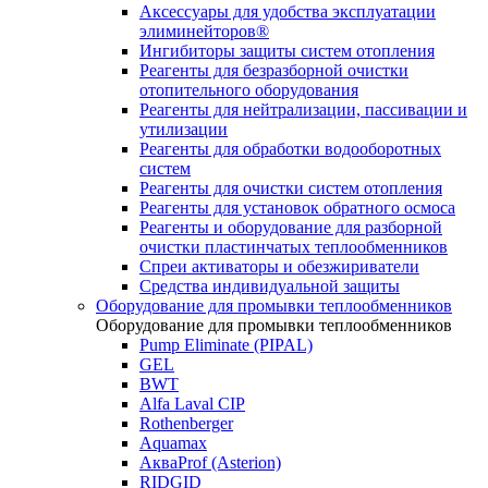
Аксессуары для удобства эксплуатации
элиминейторов®
Ингибиторы защиты систем отопления
Реагенты для безразборной очистки
отопительного оборудования
Реагенты для нейтрализации, пассивации и
утилизации
Реагенты для обработки водооборотных
систем
Реагенты для очистки систем отопления
Реагенты для установок обратного осмоса
Реагенты и оборудование для разборной
очистки пластинчатых теплообменников
Спреи активаторы и обезжириватели
Средства индивидуальной защиты
Оборудование для промывки теплообменников
Оборудование для промывки теплообменников
Pump Eliminate (PIPAL)
GEL
BWT
Alfa Laval CIP
Rothenberger
Aquamax
АкваProf (Asterion)
RIDGID