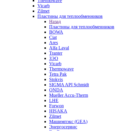
Thermowave
Vicarb
Zilmet
Пластины для теплообменников
Назад
Пластины для теплообменников
BOWA
Ciat
Ares
Alfa Laval
Tranter
ЗЭО
Vicarb
Thermowave
Tetra Pak
Stokvis
SIGMA API Schmidt
ONDA
Mueller Accu-Therm
LHE
Forwon
HISAKA
Zilmet
Машимпэкс (GEA)
Энергосервис