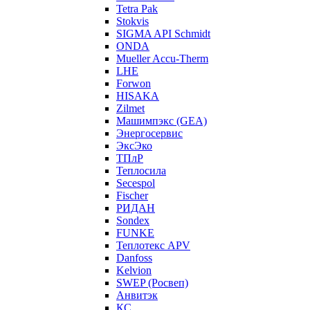
Tetra Pak
Stokvis
SIGMA API Schmidt
ONDA
Mueller Accu-Therm
LHE
Forwon
HISAKA
Zilmet
Машимпэкс (GEA)
Энергосервис
ЭксЭко
ТПлР
Теплосила
Secespol
Fischer
РИДАН
Sondex
FUNKE
Теплотекс APV
Danfoss
Kelvion
SWEP (Росвеп)
Анвитэк
КС