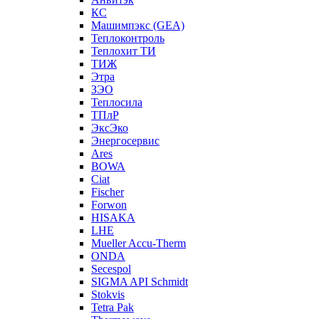
КС
Машимпэкс (GEA)
Теплоконтроль
Теплохит ТИ
ТИЖ
Этра
ЗЭО
Теплосила
ТПлР
ЭксЭко
Энергосервис
Ares
BOWA
Ciat
Fischer
Forwon
HISAKA
LHE
Mueller Accu-Therm
ONDA
Secespol
SIGMA API Schmidt
Stokvis
Tetra Pak