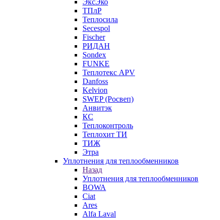
ЭксЭко
ТПлР
Теплосила
Secespol
Fischer
РИДАН
Sondex
FUNKE
Теплотекс APV
Danfoss
Kelvion
SWEP (Росвеп)
Анвитэк
КС
Теплоконтроль
Теплохит ТИ
ТИЖ
Этра
Уплотнения для теплообменников
Назад
Уплотнения для теплообменников
BOWA
Ciat
Ares
Alfa Laval