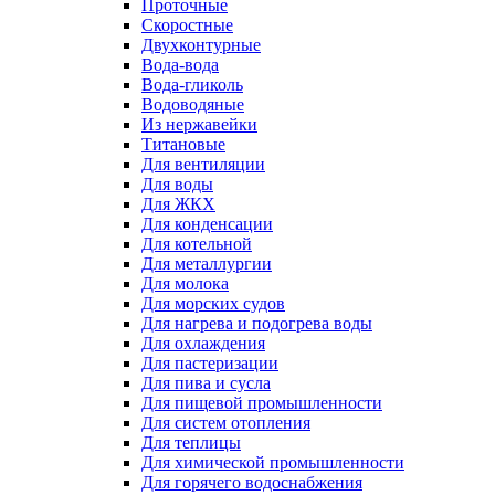
Проточные
Скоростные
Двухконтурные
Вода-вода
Вода-гликоль
Водоводяные
Из нержавейки
Титановые
Для вентиляции
Для воды
Для ЖКХ
Для конденсации
Для котельной
Для металлургии
Для молока
Для морских судов
Для нагрева и подогрева воды
Для охлаждения
Для пастеризации
Для пива и сусла
Для пищевой промышленности
Для систем отопления
Для теплицы
Для химической промышленности
Для горячего водоснабжения