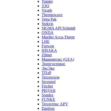
Tranter
ЗЭО
Vicarb
Thermowave
Tetra Pak
Stokvis
SIGMA API Schmidt
ONDA
Mueller Accu-Therm
LHE
Forwon
HISAKA
Zilmet
Машимпэкс (GEA)
Энергосервис
ЭксЭко
ТПлР
Теплосила
Secespol
Fischer
РИДАН
Sondex
FUNKE
Теплотекс APV
Danfoss