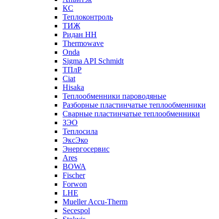
КС
Теплоконтроль
ТИЖ
Ридан НН
Thermowave
Onda
Sigma API Schmidt
ТПлР
Ciat
Hisaka
Теплообменники пароводяные
Разборные пластинчатые теплообменники
Сварные пластинчатые теплообменники
ЗЭО
Теплосила
ЭксЭко
Энергосервис
Ares
BOWA
Fischer
Forwon
LHE
Mueller Accu-Therm
Secespol