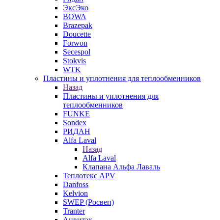
ЭксЭко
BOWA
Brazepak
Doucette
Forwon
Secespol
Stokvis
WTK
Пластины и уплотнения для теплообменников
Назад
Пластины и уплотнения для
теплообменников
FUNKE
Sondex
РИДАН
Alfa Laval
Назад
Alfa Laval
Клапана Альфа Лаваль
Теплотекс APV
Danfoss
Kelvion
SWEP (Росвеп)
Tranter
Анвитэк