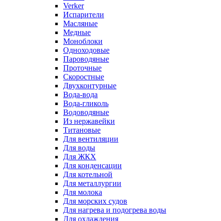
Verker
Испарители
Масляные
Медные
Моноблоки
Одноходовые
Пароводяные
Проточные
Скоростные
Двухконтурные
Вода-вода
Вода-гликоль
Водоводяные
Из нержавейки
Титановые
Для вентиляции
Для воды
Для ЖКХ
Для конденсации
Для котельной
Для металлургии
Для молока
Для морских судов
Для нагрева и подогрева воды
Для охлаждения