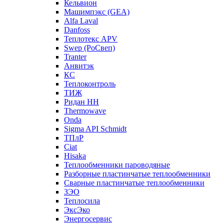
Кельвион
Машимпэкс (GEA)
Alfa Laval
Danfoss
Теплотекс APV
Swep (РоСвеп)
Tranter
Анвитэк
КС
Теплоконтроль
ТИЖ
Ридан НН
Thermowave
Onda
Sigma API Schmidt
ТПлР
Ciat
Hisaka
Теплообменники пароводяные
Разборные пластинчатые теплообменники
Сварные пластинчатые теплообменники
ЗЭО
Теплосила
ЭксЭко
Энергосервис