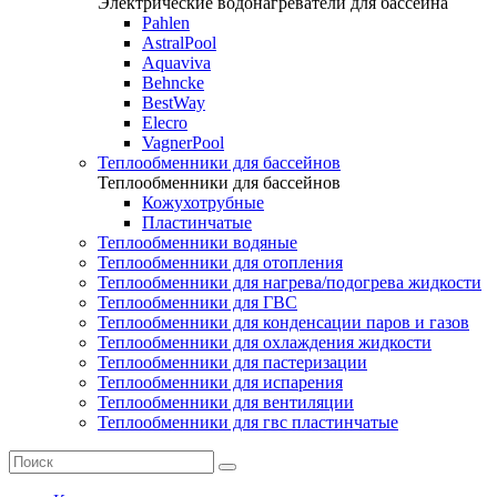
Электрические водонагреватели для бассейна
Pahlen
AstralPool
Aquaviva
Behncke
BestWay
Elecro
VagnerPool
Теплообменники для бассейнов
Теплообменники для бассейнов
Кожухотрубные
Пластинчатые
Теплообменники водяные
Теплообменники для отопления
Теплообменники для нагрева/подогрева жидкости
Теплообменники для ГВС
Теплообменники для конденсации паров и газов
Теплообменники для охлаждения жидкости
Теплообменники для пастеризации
Теплообменники для испарения
Теплообменники для вентиляции
Теплообменники для гвс пластинчатые