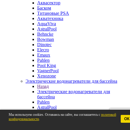
Аквасектор
Баском
Титановые PSA
Акватехника
AquaViva
AstralPool
Behncke
Bowman
Dinotec
Elecro
Emaux
Pahlen
Pool King
VagnerPool
Xenozone
Электрические водонагреватели для бассейна
Назад
Электрические водонагреватели для
бассейна
Pahlen
AstralPool
Aquaviva
Мы используем cookies. Оставаясь на сайте, вы соглашаетесь с
политикой
Behncke
ОК
конфиденциальности
.
BestWay
Elecro