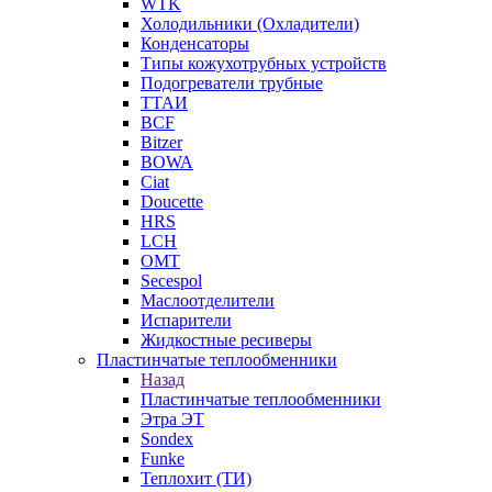
WTK
Холодильники (Охладители)
Конденсаторы
Типы кожухотрубных устройств
Подогреватели трубные
ТТАИ
BCF
Bitzer
BOWA
Ciat
Doucette
HRS
LCH
OMT
Secespol
Маслоотделители
Испарители
Жидкостные ресиверы
Пластинчатые теплообменники
Назад
Пластинчатые теплообменники
Этра ЭТ
Sondex
Funke
Теплохит (ТИ)