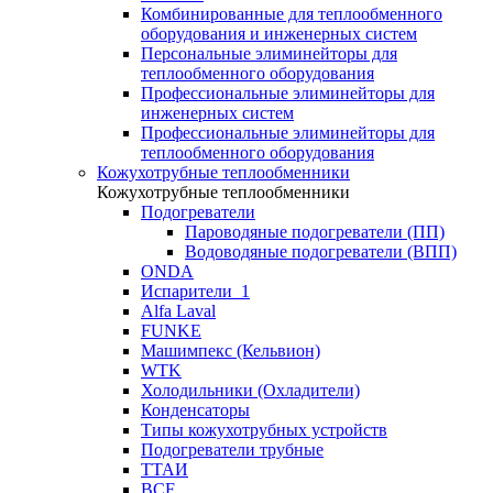
Комбинированные для теплообменного
оборудования и инженерных систем
Персональные элиминейторы для
теплообменного оборудования
Профессиональные элиминейторы для
инженерных систем
Профессиональные элиминейторы для
теплообменного оборудования
Кожухотрубные теплообменники
Кожухотрубные теплообменники
Подогреватели
Пароводяные подогреватели (ПП)
Водоводяные подогреватели (ВПП)
ONDA
Испарители_1
Alfa Laval
FUNKE
Машимпекс (Кельвион)
WTK
Холодильники (Охладители)
Конденсаторы
Типы кожухотрубных устройств
Подогреватели трубные
ТТАИ
BCF