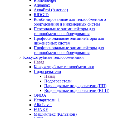
Rothenberger
Aquamax
АкваProf (Asterion)
RIDGID
Комбинированные для теплообменного
оборудования и инженерных систем
Персональные элиминейторы для
теплообменного оборудования
Профессиональные элиминейторы для
инженерных систем
Профессиональные элиминейторы для
теплообменного оборудования
Кожухотрубные теплообменники
Назад
Кожухотрубные теплообменники
Подогреватели
Назад
Подогреватели
Пароводяные подогреватели (ПП)
Водоводяные подогреватели (ВПП)
ONDA
Испарители_1
Alfa Laval
FUNKE
Машимпекс (Кельвион)