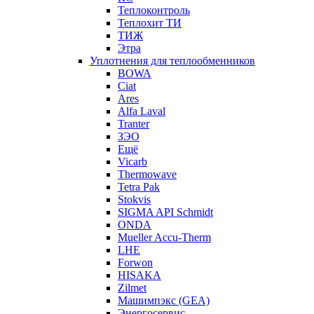
Теплоконтроль
Теплохит ТИ
ТИЖ
Этра
Уплотнения для теплообменников
BOWA
Ciat
Ares
Alfa Laval
Tranter
ЗЭО
Ещё
Vicarb
Thermowave
Tetra Pak
Stokvis
SIGMA API Schmidt
ONDA
Mueller Accu-Therm
LHE
Forwon
HISAKA
Zilmet
Машимпэкс (GEA)
Энергосервис