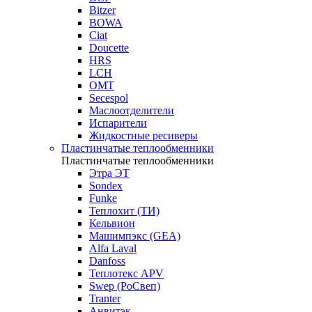
Bitzer
BOWA
Ciat
Doucette
HRS
LCH
OMT
Secespol
Маслоотделители
Испарители
Жидкостные ресиверы
Пластинчатые теплообменники
Пластинчатые теплообменники
Этра ЭТ
Sondex
Funke
Теплохит (ТИ)
Кельвион
Машимпэкс (GEA)
Alfa Laval
Danfoss
Теплотекс APV
Swep (РоСвеп)
Tranter
Анвитэк