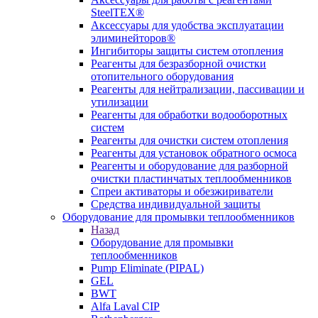
SteelTEX®
Аксессуары для удобства эксплуатации
элиминейторов®
Ингибиторы защиты систем отопления
Реагенты для безразборной очистки
отопительного оборудования
Реагенты для нейтрализации, пассивации и
утилизации
Реагенты для обработки водооборотных
систем
Реагенты для очистки систем отопления
Реагенты для установок обратного осмоса
Реагенты и оборудование для разборной
очистки пластинчатых теплообменников
Спреи активаторы и обезжириватели
Средства индивидуальной защиты
Оборудование для промывки теплообменников
Назад
Оборудование для промывки
теплообменников
Pump Eliminate (PIPAL)
GEL
BWT
Alfa Laval CIP