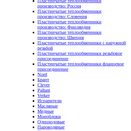
Пластинчатые теплообменники
производство: Россия
Пластинчатые теплообменники
производство: Словения
Пластинчатые теплообменники
производство: Финляндия
Пластинчатые теплообменники
производство: Швеция
Пластинчатые теплообменники с наружной
резьбой
Пластинчатые теплообменники резьбовое
присоединение
Пластинчатые теплообменники фланцевое
присоединение
Nord
Брант
Clever
Pallant
Verker
Испарители
Масляные
Медные
Моноблоки
Одноходовые
Пароводяные