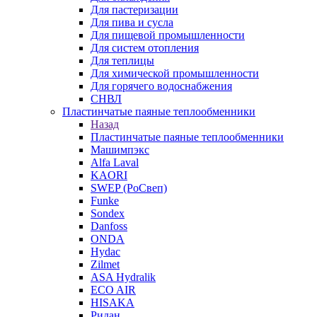
Для пастеризации
Для пива и сусла
Для пищевой промышленности
Для систем отопления
Для теплицы
Для химической промышленности
Для горячего водоснабжения
СНВЛ
Пластинчатые паяные теплообменники
Назад
Пластинчатые паяные теплообменники
Машимпэкс
Alfa Laval
KAORI
SWEP (РоСвеп)
Funke
Sondex
Danfoss
ONDA
Hydac
Zilmet
ASA Hydralik
ECO AIR
HISAKA
Ридан