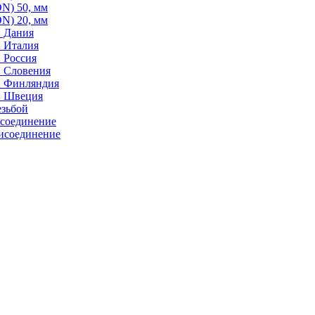
N) 50, мм
N) 20, мм
: Дания
: Италия
 Россия
: Словения
: Финляндия
: Швеция
езьбой
исоединение
исоединение