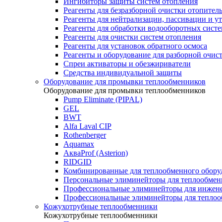
Ингибиторы защиты систем отопления
Реагенты для безразборной очистки отопител
Реагенты для нейтрализации, пассивации и у
Реагенты для обработки водооборотных сист
Реагенты для очистки систем отопления
Реагенты для установок обратного осмоса
Реагенты и оборудование для разборной очи
Спреи активаторы и обезжириватели
Средства индивидуальной защиты
Оборудование для промывки теплообменников
Оборудование для промывки теплообменников
Pump Eliminate (PIPAL)
GEL
BWT
Alfa Laval CIP
Rothenberger
Aquamax
АкваProf (Asterion)
RIDGID
Комбинированные для теплообменного обору
Персональные элиминейторы для теплообмен
Профессиональные элиминейторы для инжен
Профессиональные элиминейторы для теплоо
Кожухотрубные теплообменники
Кожухотрубные теплообменники