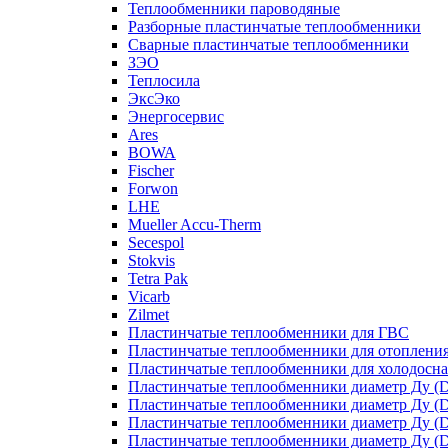
Теплообменники пароводяные
Разборные пластинчатые теплообменники
Сварные пластинчатые теплообменники
ЗЭО
Теплосила
ЭксЭко
Энергосервис
Ares
BOWA
Fischer
Forwon
LHE
Mueller Accu-Therm
Secespol
Stokvis
Tetra Pak
Vicarb
Zilmet
Пластинчатые теплообменники для ГВС
Пластинчатые теплообменники для отоплени
Пластинчатые теплообменники для холодосн
Пластинчатые теплообменники диаметр Ду (D
Пластинчатые теплообменники диаметр Ду (D
Пластинчатые теплообменники диаметр Ду (D
Пластинчатые теплообменники диаметр Ду (D