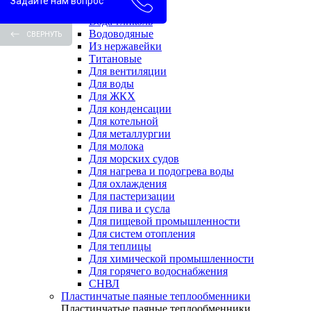
Задайте нам вопрос
Вода-вода
Вода-гликоль
Водоводяные
СВЕРНУТЬ
Из нержавейки
Титановые
Для вентиляции
Для воды
Для ЖКХ
Для конденсации
Для котельной
Для металлургии
Для молока
Для морских судов
Для нагрева и подогрева воды
Для охлаждения
Для пастеризации
Для пива и сусла
Для пищевой промышленности
Для систем отопления
Для теплицы
Для химической промышленности
Для горячего водоснабжения
СНВЛ
Пластинчатые паяные теплообменники
Пластинчатые паяные теплообменники