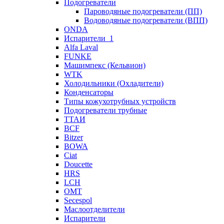
Подогреватели
Пароводяные подогреватели (ПП)
Водоводяные подогреватели (ВПП)
ONDA
Испарители_1
Alfa Laval
FUNKE
Машимпекс (Кельвион)
WTK
Холодильники (Охладители)
Конденсаторы
Типы кожухотрубных устройств
Подогреватели трубные
ТТАИ
BCF
Bitzer
BOWA
Ciat
Doucette
HRS
LCH
OMT
Secespol
Маслоотделители
Испарители