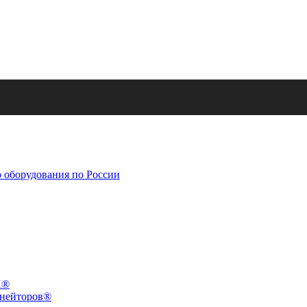
X®
инейторов®