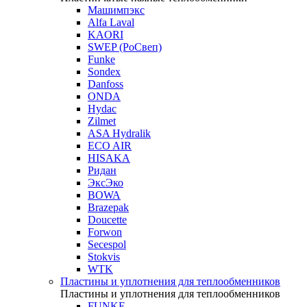
Машимпэкс
Alfa Laval
KAORI
SWEP (РоСвеп)
Funke
Sondex
Danfoss
ONDA
Hydac
Zilmet
ASA Hydralik
ECO AIR
HISAKA
Ридан
ЭксЭко
BOWA
Brazepak
Doucette
Forwon
Secespol
Stokvis
WTK
Пластины и уплотнения для теплообменников
Пластины и уплотнения для теплообменников
FUNKE