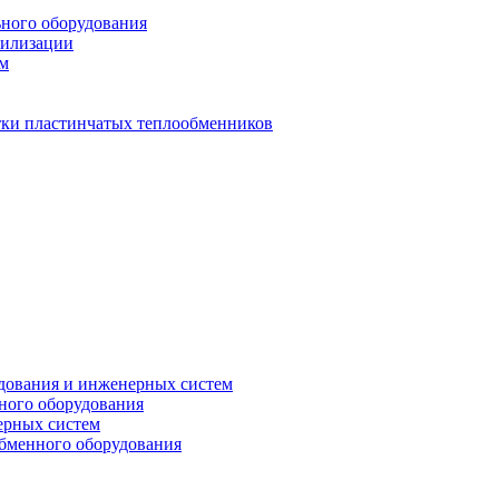
ьного оборудования
тилизации
ем
стки пластинчатых теплообменников
дования и инженерных систем
ного оборудования
ерных систем
бменного оборудования