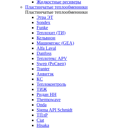
Жидкостные ресиверы
Пластинчатые теплообменники
Пластинчатые теплообменники
Этра ЭТ
Sondex
Funke
Теплохит (ТИ)
Кельвион
Машимпэкс (GEA)
Alfa Laval
Danfoss
Теплотекс APV
Swep (РоСвеп)
Tranter
Анвитэк
КС
Теплоконтроль
ТИЖ
Ридан НН
Thermowave
Onda
Sigma API Schmidt
ТПлР
Ciat
Hisaka