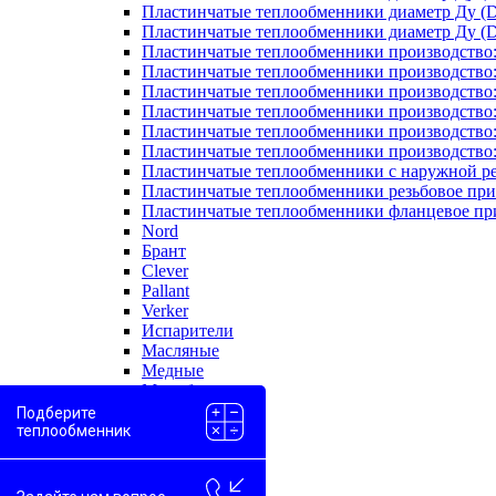
Пластинчатые теплообменники диаметр Ду (D
Пластинчатые теплообменники диаметр Ду (D
Пластинчатые теплообменники производство
Пластинчатые теплообменники производство
Пластинчатые теплообменники производство:
Пластинчатые теплообменники производство
Пластинчатые теплообменники производство
Пластинчатые теплообменники производство
Пластинчатые теплообменники с наружной р
Пластинчатые теплообменники резьбовое пр
Пластинчатые теплообменники фланцевое пр
Nord
Брант
Clever
Pallant
Verker
Испарители
Масляные
Медные
Моноблоки
Одноходовые
Подберите
Пароводяные
теплообменник
Проточные
Скоростные
Двухконтурные