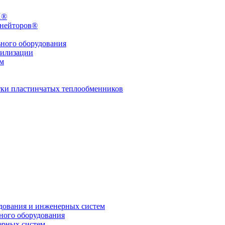
X®
инейторов®
ьного оборудования
тилизации
ем
стки пластинчатых теплообменников
дования и инженерных систем
ного оборудования
ерных систем