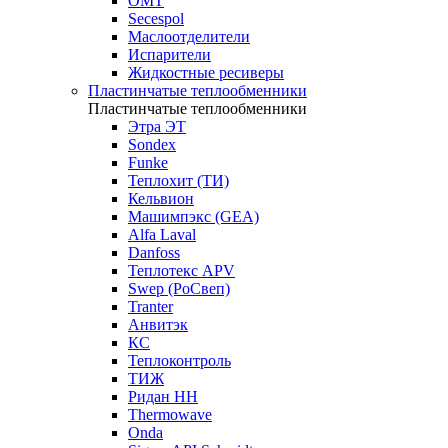
OMT
Secespol
Маслоотделители
Испарители
Жидкостные ресиверы
Пластинчатые теплообменники
Пластинчатые теплообменники
Этра ЭТ
Sondex
Funke
Теплохит (ТИ)
Кельвион
Машимпэкс (GEA)
Alfa Laval
Danfoss
Теплотекс APV
Swep (РоСвеп)
Tranter
Анвитэк
КС
Теплоконтроль
ТИЖ
Ридан НН
Thermowave
Onda