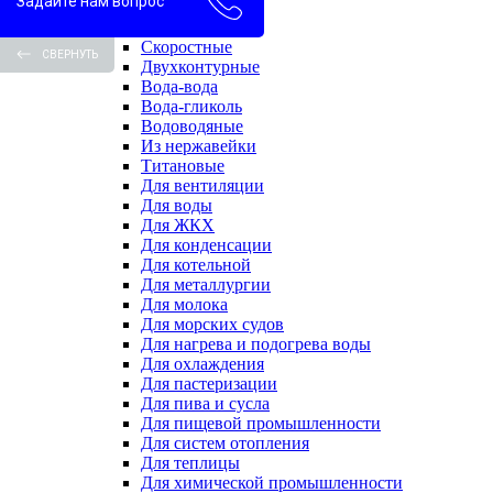
Задайте нам вопрос
Пароводяные
Проточные
Скоростные
СВЕРНУТЬ
Двухконтурные
Вода-вода
Вода-гликоль
Водоводяные
Из нержавейки
Титановые
Для вентиляции
Для воды
Для ЖКХ
Для конденсации
Для котельной
Для металлургии
Для молока
Для морских судов
Для нагрева и подогрева воды
Для охлаждения
Для пастеризации
Для пива и сусла
Для пищевой промышленности
Для систем отопления
Для теплицы
Для химической промышленности