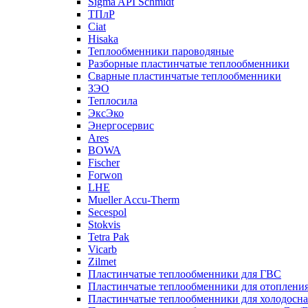
Sigma API Schmidt
ТПлР
Ciat
Hisaka
Теплообменники пароводяные
Разборные пластинчатые теплообменники
Сварные пластинчатые теплообменники
ЗЭО
Теплосила
ЭксЭко
Энергосервис
Ares
BOWA
Fischer
Forwon
LHE
Mueller Accu-Therm
Secespol
Stokvis
Tetra Pak
Vicarb
Zilmet
Пластинчатые теплообменники для ГВС
Пластинчатые теплообменники для отоплени
Пластинчатые теплообменники для холодосн