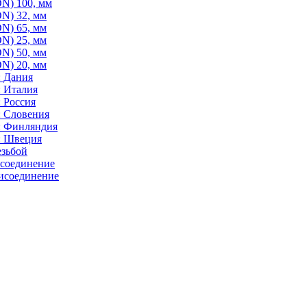
N) 100, мм
N) 32, мм
N) 65, мм
N) 25, мм
N) 50, мм
N) 20, мм
: Дания
: Италия
 Россия
: Словения
: Финляндия
: Швеция
езьбой
исоединение
исоединение