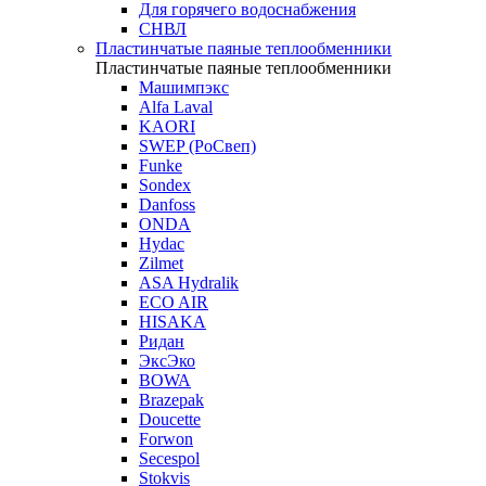
Для горячего водоснабжения
СНВЛ
Пластинчатые паяные теплообменники
Пластинчатые паяные теплообменники
Машимпэкс
Alfa Laval
KAORI
SWEP (РоСвеп)
Funke
Sondex
Danfoss
ONDA
Hydac
Zilmet
ASA Hydralik
ECO AIR
HISAKA
Ридан
ЭксЭко
BOWA
Brazepak
Doucette
Forwon
Secespol
Stokvis