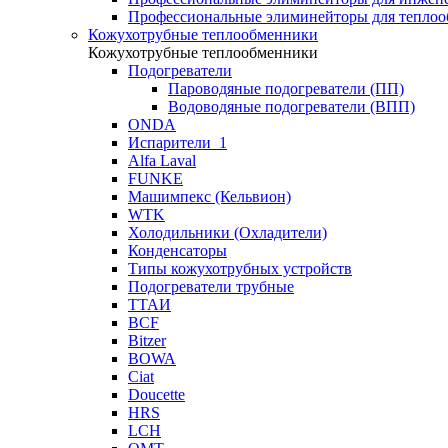
Профессиональные элиминейторы для теплоо
Кожухотрубные теплообменники
Кожухотрубные теплообменники
Подогреватели
Пароводяные подогреватели (ПП)
Водоводяные подогреватели (ВПП)
ONDA
Испарители_1
Alfa Laval
FUNKE
Машимпекс (Кельвион)
WTK
Холодильники (Охладители)
Конденсаторы
Типы кожухотрубных устройств
Подогреватели трубные
ТТАИ
BCF
Bitzer
BOWA
Ciat
Doucette
HRS
LCH