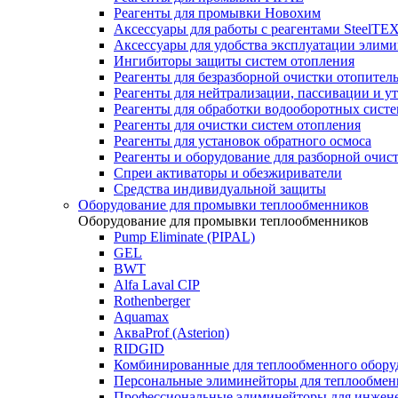
Реагенты для промывки Новохим
Аксессуары для работы с реагентами SteelTE
Аксессуары для удобства эксплуатации элим
Ингибиторы защиты систем отопления
Реагенты для безразборной очистки отопител
Реагенты для нейтрализации, пассивации и у
Реагенты для обработки водооборотных сист
Реагенты для очистки систем отопления
Реагенты для установок обратного осмоса
Реагенты и оборудование для разборной очи
Спреи активаторы и обезжириватели
Средства индивидуальной защиты
Оборудование для промывки теплообменников
Оборудование для промывки теплообменников
Pump Eliminate (PIPAL)
GEL
BWT
Alfa Laval CIP
Rothenberger
Aquamax
АкваProf (Asterion)
RIDGID
Комбинированные для теплообменного обору
Персональные элиминейторы для теплообмен
Профессиональные элиминейторы для инжен