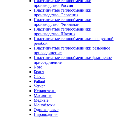
Пластинчатые теплообменники
производство: Россия
Пластинчатые теплообменники
производство: Словения
Пластинчатые теплообменники
производство: Финляндия
Пластинчатые теплообменники
производство: Швеция
Пластинчатые теплообменники с наружной
резьбой
Пластинчатые теплообменники резьбовое
присоединение
Пластинчатые теплообменники фланцевое
присоединение
Nord
Брант
Clever
Pallant
Verker
Испарители
Масляные
Медные
Моноблоки
Одноходовые
Пароводяные