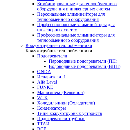
Комбинированные для теплообменного
оборудования и инженерных систем
Персональные элиминейторы для
теплообменного оборудования
Профессиональные элиминейторы для
инженерных систем
Профессиональные элиминейторы для
теплообменного оборудования
Кожухотрубные теплообменники
Кожухотрубные теплообменники
Подогреватели
Пароводяные подогреватели (ПП)
Водоводяные подогреватели (ВПП)
ONDA
Испарители_1
Alfa Laval
FUNKE
Машимпекс (Кельвион)
WTK
Холодильники (Охладители)
Конденсаторы
Типы кожухотрубных устройств
Подогреватели трубные
ТТАИ
BCF