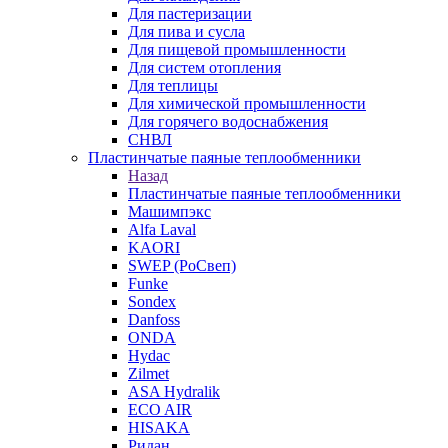
Для пастеризации
Для пива и сусла
Для пищевой промышленности
Для систем отопления
Для теплицы
Для химической промышленности
Для горячего водоснабжения
СНВЛ
Пластинчатые паяные теплообменники
Назад
Пластинчатые паяные теплообменники
Машимпэкс
Alfa Laval
KAORI
SWEP (РоСвеп)
Funke
Sondex
Danfoss
ONDA
Hydac
Zilmet
ASA Hydralik
ECO AIR
HISAKA
Ридан