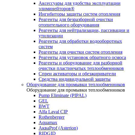
Аксессуары для удобства эксплуатации
элиминейторов®
Ингибиторы защиты систем отопления
Реагенты для безразборной очистки
отопительного оборудования
Реагенты для нейтрализации, пассивации и
утилизации
Реагенты для обработки водооборотных
систем
Реагенты для очистки систем отопления
Реагенты для установок обратного осмоса
Реагенты и оборудование для разборной
очистки пластинчатых теплообменников
Спреи активаторы и обезжириватели
Средства индивидуальной защиты
Оборудование для промывки теплообменников
Оборудование для промывки теплообменников
Pump Eliminate (PIPAL)
GEL
BWT
Alfa Laval CIP
Rothenberger
Aquamax
АкваProf (Asterion)
RIDGID