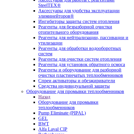
SteelTEX®
Аксессуары для удобства эксплуатации
элиминейторов®
Ингибиторы защиты систем отопления
Реагенты для безразборной очистки
отопительного оборудования
Реагенты для нейтрализации, пассивации и
утилизации
Реагенты для обработки водооборотных
систем
Реагенты для очистки систем отопления
Реагенты для установок обратного осмоса
Реагенты и оборудование для разборной
очистки пластинчатых теплообменников
Спреи активаторы и обезжириватели
Средства индивидуальной защиты
Оборудование для промывки теплообменников
Назад
Оборудование для промывки
теплообменников
Pump Eliminate (PIPAL)
GEL
BWT
Alfa Laval CIP