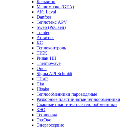
Кельвион
Машимпэкс (GEA)
Alfa Laval
Danfoss
Теплотекс APV
Swep (РоСвеп)
Tranter
Анвитэк
КС
Теплоконтроль
ТИЖ
Ридан НН
Thermowave
Onda
Sigma API Schmidt
ТПлР
Ciat
Hisaka
Теплообменники пароводяные
Разборные пластинчатые теплообменники
Сварные пластинчатые теплообменники
ЗЭО
Теплосила
ЭксЭко
Энергосервис