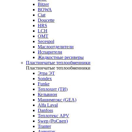
Bitzer
BOWA
Ciat
Doucette
HRS
LCH
OMT
Secespol
Маслоотделители
Испарители
Жидкостные ресиверы
Пластинчатые теплообменники
Пластинчатые теплообменники
Этра ЭТ
Sondex
Funke
Теплохит (ТИ)
Кельвион
Машимпэкс (GEA)
Alfa Laval
Danfoss
Теплотекс APV
Swep (РоСвеп)
Tranter
Анвитэк