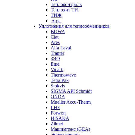
Теплоконтроль
Теплохит ТИ
ТИЖ
Этра
Уплотнения для теплообменников
BOWA
Ciat
Ares
Alfa Laval
Tranter
ЗЭО
Ещё
Vicarb
Thermowave
Tetra Pak
Stokvis
SIGMA API Schmidt
ONDA
Mueller Accu-Therm
LHE
Forwon
HISAKA
Zilmet
Машимпэкс (GEA)
Энергосервис