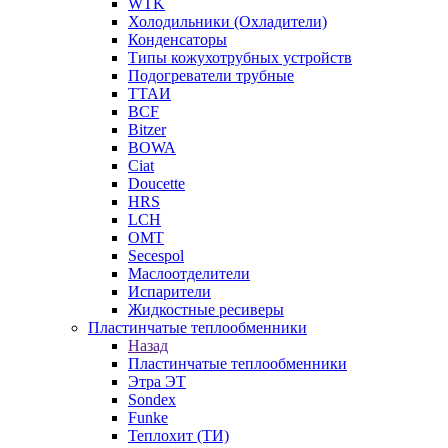
WTK
Холодильники (Охладители)
Конденсаторы
Типы кожухотрубных устройств
Подогреватели трубные
ТТАИ
BCF
Bitzer
BOWA
Ciat
Doucette
HRS
LCH
OMT
Secespol
Маслоотделители
Испарители
Жидкостные ресиверы
Пластинчатые теплообменники
Назад
Пластинчатые теплообменники
Этра ЭТ
Sondex
Funke
Теплохит (ТИ)