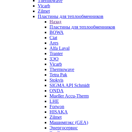
Thermowave
Vicarb
Zilmet
Пластины для теплообменников
Назад
Пластины для теплообменников
BOWA
Ciat
Ares
Alfa Laval
Tranter
ЗЭО
Vicarb
Thermowave
Tetra Pak
Stokvis
SIGMA API Schmidt
ONDA
Mueller Accu-Therm
LHE
Forwon
HISAKA
Zilmet
Машимпэкс (GEA)
Энергосервис