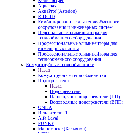
Rothenberger
Aquamax
АкваProf (Asterion)
RIDGID
Комбинированные для теплообменного
оборудования и инженерных систем
Персональные элиминейторы для
теплообменного оборудования
Профессиональные элиминейторы для
инженерных систем
Профессиональные элиминейторы для
теплообменного оборудования
Кожухотрубные теплообменники
Назад
Кожухотрубные теплообменники
Подогреватели
Назад
Подогреватели
Пароводяные подогреватели (ПП)
Водоводяные подогреватели (ВПП)
ONDA
Испарители_1
Alfa Laval
FUNKE
Машимпекс (Кельвион)