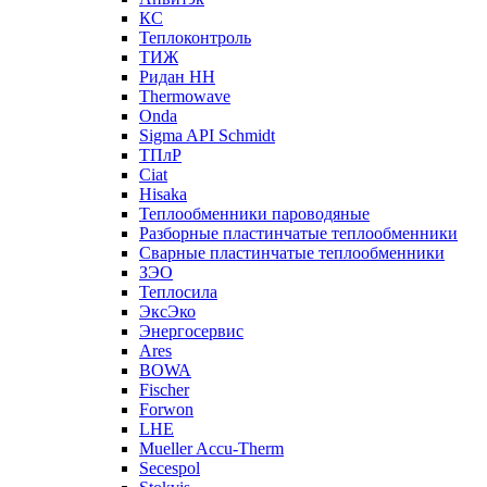
КС
Теплоконтроль
ТИЖ
Ридан НН
Thermowave
Onda
Sigma API Schmidt
ТПлР
Ciat
Hisaka
Теплообменники пароводяные
Разборные пластинчатые теплообменники
Сварные пластинчатые теплообменники
ЗЭО
Теплосила
ЭксЭко
Энергосервис
Ares
BOWA
Fischer
Forwon
LHE
Mueller Accu-Therm
Secespol