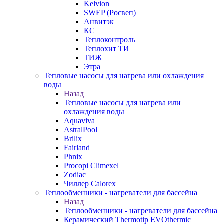
Kelvion
SWEP (Росвеп)
Анвитэк
КС
Теплоконтроль
Теплохит ТИ
ТИЖ
Этра
Тепловые насосы для нагрева или охлаждения
воды
Назад
Тепловые насосы для нагрева или
охлаждения воды
Aquaviva
AstralPool
Brilix
Fairland
Phnix
Procopi Climexel
Zodiac
Чиллер Calorex
Теплообменники - нагреватели для бассейна
Назад
Теплообменники - нагреватели для бассейна
Керамический Thermotip EVOthermic