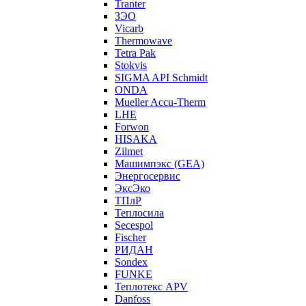
Tranter
ЗЭО
Vicarb
Thermowave
Tetra Pak
Stokvis
SIGMA API Schmidt
ONDA
Mueller Accu-Therm
LHE
Forwon
HISAKA
Zilmet
Машимпэкс (GEA)
Энергосервис
ЭксЭко
ТПлР
Теплосила
Secespol
Fischer
РИДАН
Sondex
FUNKE
Теплотекс APV
Danfoss