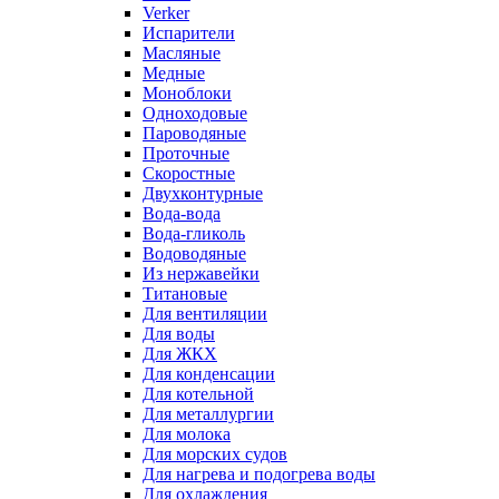
Verker
Испарители
Масляные
Медные
Моноблоки
Одноходовые
Пароводяные
Проточные
Скоростные
Двухконтурные
Вода-вода
Вода-гликоль
Водоводяные
Из нержавейки
Титановые
Для вентиляции
Для воды
Для ЖКХ
Для конденсации
Для котельной
Для металлургии
Для молока
Для морских судов
Для нагрева и подогрева воды
Для охлаждения