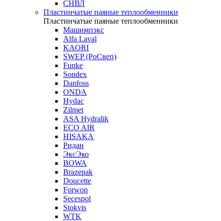
СНВЛ
Пластинчатые паяные теплообменники
Пластинчатые паяные теплообменники
Машимпэкс
Alfa Laval
KAORI
SWEP (РоСвеп)
Funke
Sondex
Danfoss
ONDA
Hydac
Zilmet
ASA Hydralik
ECO AIR
HISAKA
Ридан
ЭксЭко
BOWA
Brazepak
Doucette
Forwon
Secespol
Stokvis
WTK