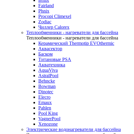
Brilix
Fairland
Phnix
Procopi Climexel
Zodiac
Чиллер Calorex
Теплообменники - нагреватели для бассейна
Теплообменники - нагреватели для бассейна
Керамический Thermotip EVOthermic
Аквасектор
Баском
Титановые PSA
Акватехника
AquaViva
AstralPool
Behncke
Bowman
Dinotec
Elecro
Emaux
Pahlen
Pool King
VagnerPool
Xenozone
Электрические водонагреватели для бассейна