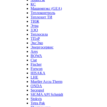
КС
Машимпэкс (GEA)
Теплоконтроль
Теплохит ТИ
ТИЖ
Этра
ЗЭО
Теплосила
ТПлР
ЭксЭко
Энергосервис
Ares
BOWA
Ciat
Fischer
Forwon
HISAKA
LHE
Mueller Accu-Therm
ONDA
Secespol
SIGMA API Schmidt
Stokvis
Tetra Pak