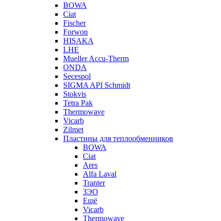
BOWA
Ciat
Fischer
Forwon
HISAKA
LHE
Mueller Accu-Therm
ONDA
Secespol
SIGMA API Schmidt
Stokvis
Tetra Pak
Thermowave
Vicarb
Zilmet
Пластины для теплообменников
BOWA
Ciat
Ares
Alfa Laval
Tranter
ЗЭО
Ещё
Vicarb
Thermowave