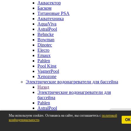
Аквасектор
Баском
Титановые PSA
Акватехника
AquaViva
AstralPool
Behncke
Bowman
Dinotec
Elecro
Emaux
Pahlen
Pool King
VagnerPool
Xenozone
Электрические водонагреватели для бассейна
Назад
Электрические водонагреватели для
бассейна
Pahlen
AstralPool
Aquaviva
Мы используем cookies. Оставаясь на сайте, вы соглашаетесь с
политикой
Behncke
ОК
конфиденциальности
.
BestWay
Elecro