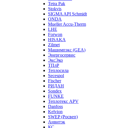
Tetra Pak
Stokvis
SIGMA API Schmidt
ONDA
Mueller Accu-Therm
LHE
Forwon
HISAKA
Zilmet
Машимпэкс (GEA)
Энергосервис
ЭксЭко
ТПлР
Теплосила
Secespol
Fischer
РИДАН
Sondex
FUNKE
Теплотекс APV
Danfoss
Kelvion
SWEP (Росвеп)
Анвитэк
КС