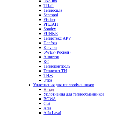
ЭксЭко
ТПлР
Теплосила
Secespol
Fischer
РИДАН
Sondex
FUNKE
Теплотекс APV
Danfoss
Kelvion
SWEP (Росвеп)
Анвитэк
КС
Теплоконтроль
Теплохит ТИ
ТИЖ
Этра
Уплотнения для теплообменников
Назад
Уплотнения для теплообменников
BOWA
Ciat
Ares
Alfa Laval