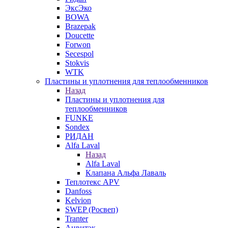
ЭксЭко
BOWA
Brazepak
Doucette
Forwon
Secespol
Stokvis
WTK
Пластины и уплотнения для теплообменников
Назад
Пластины и уплотнения для
теплообменников
FUNKE
Sondex
РИДАН
Alfa Laval
Назад
Alfa Laval
Клапана Альфа Лаваль
Теплотекс APV
Danfoss
Kelvion
SWEP (Росвеп)
Tranter
Анвитэк