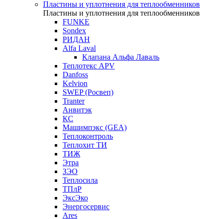
Пластины и уплотнения для теплообменников
Пластины и уплотнения для теплообменников
FUNKE
Sondex
РИДАН
Alfa Laval
Клапана Альфа Лаваль
Теплотекс APV
Danfoss
Kelvion
SWEP (Росвеп)
Tranter
Анвитэк
КС
Машимпэкс (GEA)
Теплоконтроль
Теплохит ТИ
ТИЖ
Этра
ЗЭО
Теплосила
ТПлР
ЭксЭко
Энергосервис
Ares