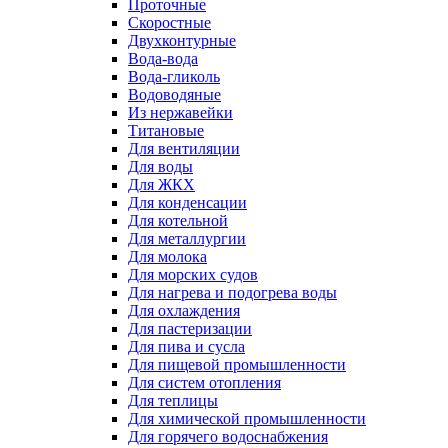
Проточные
Скоростные
Двухконтурные
Вода-вода
Вода-гликоль
Водоводяные
Из нержавейки
Титановые
Для вентиляции
Для воды
Для ЖКХ
Для конденсации
Для котельной
Для металлургии
Для молока
Для морских судов
Для нагрева и подогрева воды
Для охлаждения
Для пастеризации
Для пива и сусла
Для пищевой промышленности
Для систем отопления
Для теплицы
Для химической промышленности
Для горячего водоснабжения