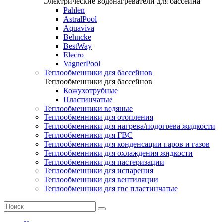
Электрические водонагреватели для бассейна
Pahlen
AstralPool
Aquaviva
Behncke
BestWay
Elecro
VagnerPool
Теплообменники для бассейнов
Теплообменники для бассейнов
Кожухотрубные
Пластинчатые
Теплообменники водяные
Теплообменники для отопления
Теплообменники для нагрева/подогрева жидкости
Теплообменники для ГВС
Теплообменники для конденсации паров и газов
Теплообменники для охлаждения жидкости
Теплообменники для пастеризации
Теплообменники для испарения
Теплообменники для вентиляции
Теплообменники для гвс пластинчатые