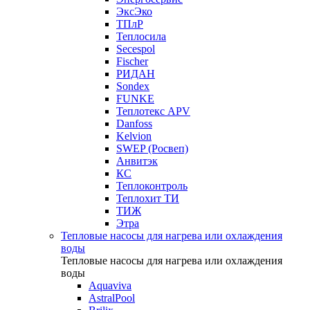
ЭксЭко
ТПлР
Теплосила
Secespol
Fischer
РИДАН
Sondex
FUNKE
Теплотекс APV
Danfoss
Kelvion
SWEP (Росвеп)
Анвитэк
КС
Теплоконтроль
Теплохит ТИ
ТИЖ
Этра
Тепловые насосы для нагрева или охлаждения
воды
Тепловые насосы для нагрева или охлаждения
воды
Aquaviva
AstralPool