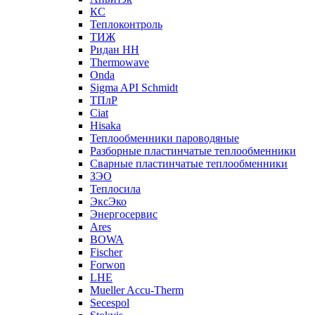
КС
Теплоконтроль
ТИЖ
Ридан НН
Thermowave
Onda
Sigma API Schmidt
ТПлР
Ciat
Hisaka
Теплообменники пароводяные
Разборные пластинчатые теплообменники
Сварные пластинчатые теплообменники
ЗЭО
Теплосила
ЭксЭко
Энергосервис
Ares
BOWA
Fischer
Forwon
LHE
Mueller Accu-Therm
Secespol