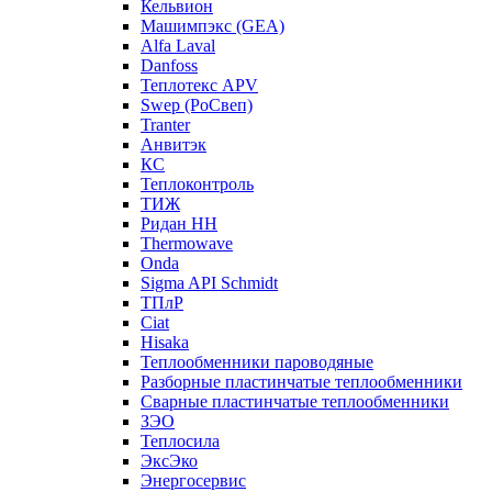
Кельвион
Машимпэкс (GEA)
Alfa Laval
Danfoss
Теплотекс APV
Swep (РоСвеп)
Tranter
Анвитэк
КС
Теплоконтроль
ТИЖ
Ридан НН
Thermowave
Onda
Sigma API Schmidt
ТПлР
Ciat
Hisaka
Теплообменники пароводяные
Разборные пластинчатые теплообменники
Сварные пластинчатые теплообменники
ЗЭО
Теплосила
ЭксЭко
Энергосервис