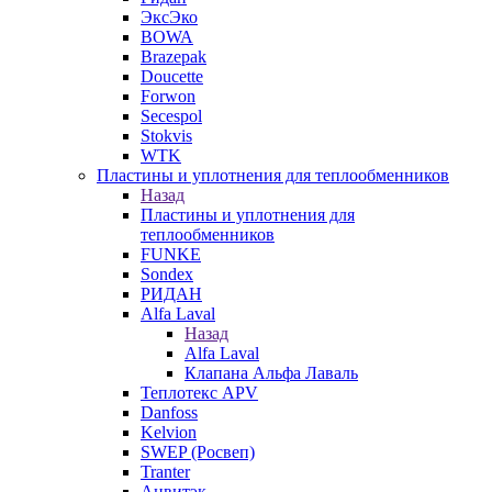
ЭксЭко
BOWA
Brazepak
Doucette
Forwon
Secespol
Stokvis
WTK
Пластины и уплотнения для теплообменников
Назад
Пластины и уплотнения для
теплообменников
FUNKE
Sondex
РИДАН
Alfa Laval
Назад
Alfa Laval
Клапана Альфа Лаваль
Теплотекс APV
Danfoss
Kelvion
SWEP (Росвеп)
Tranter
Анвитэк