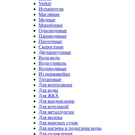
Verker
Испарители
Масляные
Медные
Моноблоки
Одноходовые
Пароводяные
Проточные
Скоростные
Двухконтурные
Вода-вода
Вода-гликоль
Водоводяные
Из нержавейки
Титановые
Для вентиляции
Для воды
Для ЖКХ
Для конденсации
Для котельной
Для металлургии
Для молока
Для морских судов
Для нагрева и подогрева воды
Для охлаждения