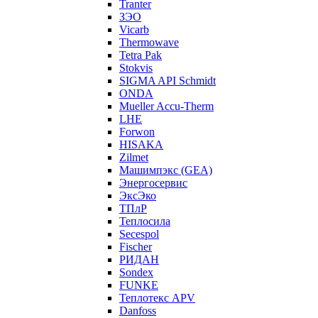
Tranter
ЗЭО
Vicarb
Thermowave
Tetra Pak
Stokvis
SIGMA API Schmidt
ONDA
Mueller Accu-Therm
LHE
Forwon
HISAKA
Zilmet
Машимпэкс (GEA)
Энергосервис
ЭксЭко
ТПлР
Теплосила
Secespol
Fischer
РИДАН
Sondex
FUNKE
Теплотекс APV
Danfoss