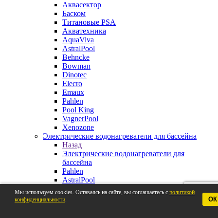
Аквасектор
Баском
Титановые PSA
Акватехника
AquaViva
AstralPool
Behncke
Bowman
Dinotec
Elecro
Emaux
Pahlen
Pool King
VagnerPool
Xenozone
Электрические водонагреватели для бассейна
Назад
Электрические водонагреватели для
бассейна
Pahlen
AstralPool
Aquaviva
Мы используем cookies. Оставаясь на сайте, вы соглашаетесь с
политикой
Behncke
ОК
конфиденциальности
.
BestWay
Elecro