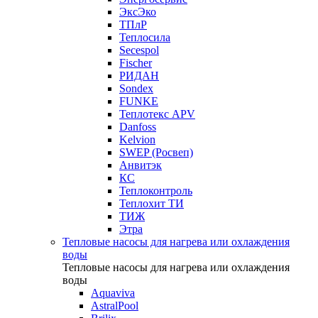
ЭксЭко
ТПлР
Теплосила
Secespol
Fischer
РИДАН
Sondex
FUNKE
Теплотекс APV
Danfoss
Kelvion
SWEP (Росвеп)
Анвитэк
КС
Теплоконтроль
Теплохит ТИ
ТИЖ
Этра
Тепловые насосы для нагрева или охлаждения
воды
Тепловые насосы для нагрева или охлаждения
воды
Aquaviva
AstralPool