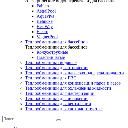
Электрические водонагреватели для бассейна
Pahlen
AstralPool
Aquaviva
Behncke
BestWay
Elecro
VagnerPool
Теплообменники для бассейнов
Теплообменники для бассейнов
Кожухотрубные
Пластинчатые
Теплообменники водяные
Теплообменники для отопления
Теплообменники для нагрева/подогрева жидкости
Теплообменники для ГВС
Теплообменники для конденсации паров и газов
Теплообменники для охлаждения жидкости
Теплообменники для пастеризации
Теплообменники для испарения
Теплообменники для вентиляции
Теплообменники для гвс пластинчатые