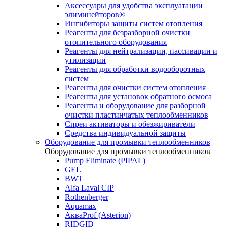
Аксессуары для удобства эксплуатации
элиминейторов®
Ингибиторы защиты систем отопления
Реагенты для безразборной очистки
отопительного оборудования
Реагенты для нейтрализации, пассивации и
утилизации
Реагенты для обработки водооборотных
систем
Реагенты для очистки систем отопления
Реагенты для установок обратного осмоса
Реагенты и оборудование для разборной
очистки пластинчатых теплообменников
Спреи активаторы и обезжириватели
Средства индивидуальной защиты
Оборудование для промывки теплообменников
Оборудование для промывки теплообменников
Pump Eliminate (PIPAL)
GEL
BWT
Alfa Laval CIP
Rothenberger
Aquamax
АкваProf (Asterion)
RIDGID