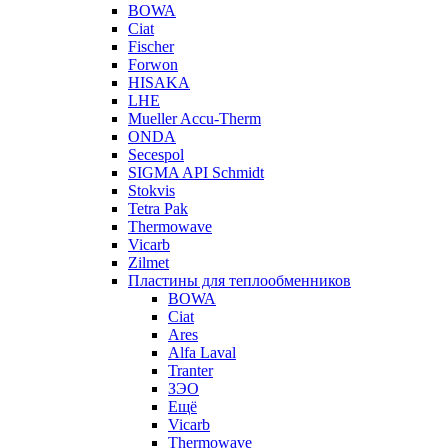
BOWA
Ciat
Fischer
Forwon
HISAKA
LHE
Mueller Accu-Therm
ONDA
Secespol
SIGMA API Schmidt
Stokvis
Tetra Pak
Thermowave
Vicarb
Zilmet
Пластины для теплообменников
BOWA
Ciat
Ares
Alfa Laval
Tranter
ЗЭО
Ещё
Vicarb
Thermowave