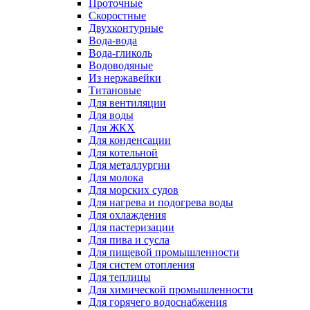
Проточные
Скоростные
Двухконтурные
Вода-вода
Вода-гликоль
Водоводяные
Из нержавейки
Титановые
Для вентиляции
Для воды
Для ЖКХ
Для конденсации
Для котельной
Для металлургии
Для молока
Для морских судов
Для нагрева и подогрева воды
Для охлаждения
Для пастеризации
Для пива и сусла
Для пищевой промышленности
Для систем отопления
Для теплицы
Для химической промышленности
Для горячего водоснабжения