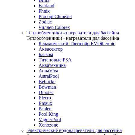
Brilix
Fairland
Phnix
Procopi Climexel
Zodiac
Чиллер Calorex
Теплообменники - нагреватели для бассейна
Теплообменники - нагреватели для бассейна
Керамический Thermotip EVOthermic
Аквасектор
Баском
Титановые PSA
Акватехника
AquaViva
AstralPool
Behncke
Bowman
Dinotec
Elecro
Emaux
Pahlen
Pool King
VagnerPool
Xenozone
Электрические водонагреватели для бассейна