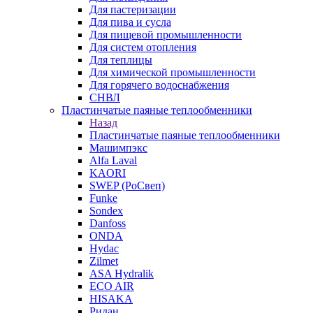
Для пастеризации
Для пива и сусла
Для пищевой промышленности
Для систем отопления
Для теплицы
Для химической промышленности
Для горячего водоснабжения
СНВЛ
Пластинчатые паяные теплообменники
Назад
Пластинчатые паяные теплообменники
Машимпэкс
Alfa Laval
KAORI
SWEP (РоСвеп)
Funke
Sondex
Danfoss
ONDA
Hydac
Zilmet
ASA Hydralik
ECO AIR
HISAKA
Ридан