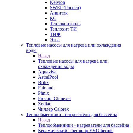
Kelvion
SWEP (Росвеп)
Анвитэк
КС
Теплоконтроль
Теплохит ТИ
ТИЖ
Этра
Тепловые насосы для нагрева или охлаждения
воды
Назад
Тепловые насосы для нагрева или
охлаждения воды
Aquaviva
AstralPool
Brilix
Fairland
Phnix
Procopi Climexel
Zodiac
Чиллер Calorex
Теплообменники - нагреватели для бассейна
Назад
Теплообменники - нагреватели для бассейна
Керамический Thermotip EVOthermic