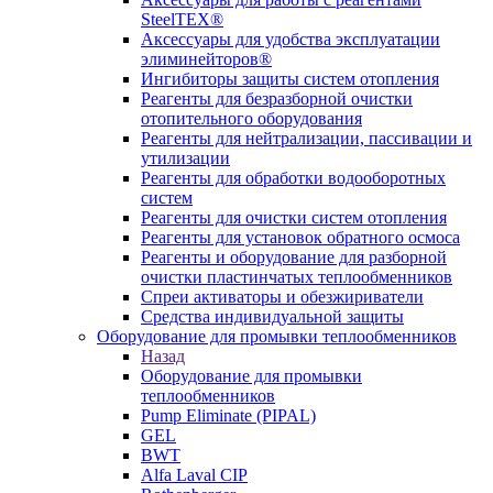
SteelTEX®
Аксессуары для удобства эксплуатации
элиминейторов®
Ингибиторы защиты систем отопления
Реагенты для безразборной очистки
отопительного оборудования
Реагенты для нейтрализации, пассивации и
утилизации
Реагенты для обработки водооборотных
систем
Реагенты для очистки систем отопления
Реагенты для установок обратного осмоса
Реагенты и оборудование для разборной
очистки пластинчатых теплообменников
Спреи активаторы и обезжириватели
Средства индивидуальной защиты
Оборудование для промывки теплообменников
Назад
Оборудование для промывки
теплообменников
Pump Eliminate (PIPAL)
GEL
BWT
Alfa Laval CIP