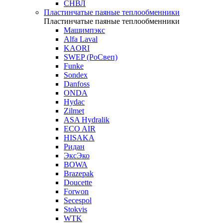
СНВЛ
Пластинчатые паяные теплообменники
Пластинчатые паяные теплообменники
Машимпэкс
Alfa Laval
KAORI
SWEP (РоСвеп)
Funke
Sondex
Danfoss
ONDA
Hydac
Zilmet
ASA Hydralik
ECO AIR
HISAKA
Ридан
ЭксЭко
BOWA
Brazepak
Doucette
Forwon
Secespol
Stokvis
WTK