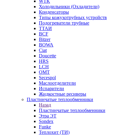
WTK
Холодильники (Охладители)
Конденсаторы
Типы кожухотрубных устройств
Подогреватели трубные
ТТАИ
BCF
Bitzer
BOWA
Ciat
Doucette
HRS
LCH
OMT
Secespol
Маслоотделители
Испарители
Жидкостные ресиверы
Пластинчатые теплообменники
Назад
Пластинчатые теплообменники
Этра ЭТ
Sondex
Funke
Теплохит (ТИ)