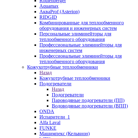
Rothenberger
Aquamax
АкваProf (Asterion)
RIDGID
Комбинированные для теплообменного
оборудования и инженерных систем
Персональные элиминейторы для
теплообменного оборудования
Профессиональные элиминейторы для
инженерных систем
Профессиональные элиминейторы для
теплообменного оборудования
Кожухотрубные теплообменники
Назад
Кожухотрубные теплообменники
Подогреватели
Назад
Подогреватели
Пароводяные подогреватели (ПП)
Водоводяные подогреватели (ВПП)
ONDA
Испарители_1
Alfa Laval
FUNKE
Машимпекс (Кельвион)