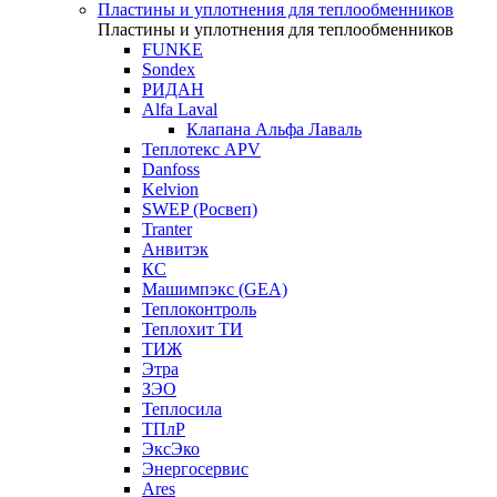
Пластины и уплотнения для теплообменников
Пластины и уплотнения для теплообменников
FUNKE
Sondex
РИДАН
Alfa Laval
Клапана Альфа Лаваль
Теплотекс APV
Danfoss
Kelvion
SWEP (Росвеп)
Tranter
Анвитэк
КС
Машимпэкс (GEA)
Теплоконтроль
Теплохит ТИ
ТИЖ
Этра
ЗЭО
Теплосила
ТПлР
ЭксЭко
Энергосервис
Ares