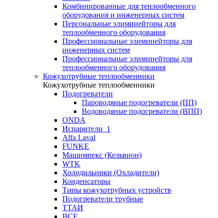
Комбинированные для теплообменного
оборудования и инженерных систем
Персональные элиминейторы для
теплообменного оборудования
Профессиональные элиминейторы для
инженерных систем
Профессиональные элиминейторы для
теплообменного оборудования
Кожухотрубные теплообменники
Кожухотрубные теплообменники
Подогреватели
Пароводяные подогреватели (ПП)
Водоводяные подогреватели (ВПП)
ONDA
Испарители_1
Alfa Laval
FUNKE
Машимпекс (Кельвион)
WTK
Холодильники (Охладители)
Конденсаторы
Типы кожухотрубных устройств
Подогреватели трубные
ТТАИ
BCF