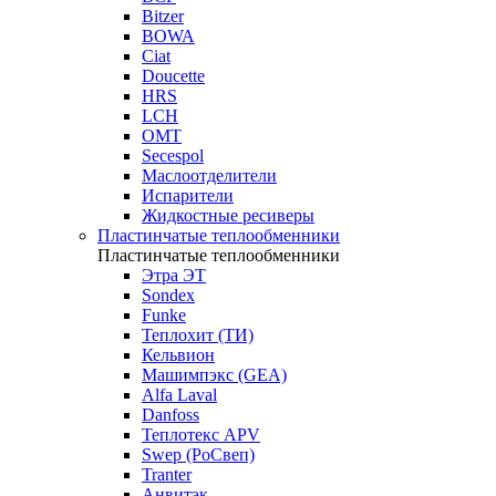
Bitzer
BOWA
Ciat
Doucette
HRS
LCH
OMT
Secespol
Маслоотделители
Испарители
Жидкостные ресиверы
Пластинчатые теплообменники
Пластинчатые теплообменники
Этра ЭТ
Sondex
Funke
Теплохит (ТИ)
Кельвион
Машимпэкс (GEA)
Alfa Laval
Danfoss
Теплотекс APV
Swep (РоСвеп)
Tranter
Анвитэк