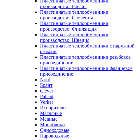
Пластинчатые теплообменники
производство: Россия
Пластинчатые теплообменники
производство: Словения
Пластинчатые теплообменники
производство: Финляндия
Пластинчатые теплообменники
производство: Швеция
Пластинчатые теплообменники с наружной
резьбой
Пластинчатые теплообменники резьбовое
присоединение
Пластинчатые теплообменники фланцевое
присоединение
Nord
Брант
Clever
Pallant
Verker
Испарители
Масляные
Медные
Моноблоки
Одноходовые
Пароводяные