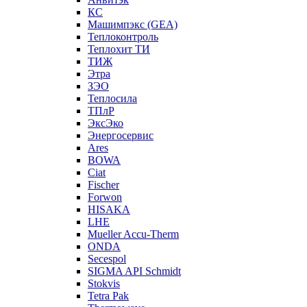
КС
Машимпэкс (GEA)
Теплоконтроль
Теплохит ТИ
ТИЖ
Этра
ЗЭО
Теплосила
ТПлР
ЭксЭко
Энергосервис
Ares
BOWA
Ciat
Fischer
Forwon
HISAKA
LHE
Mueller Accu-Therm
ONDA
Secespol
SIGMA API Schmidt
Stokvis
Tetra Pak