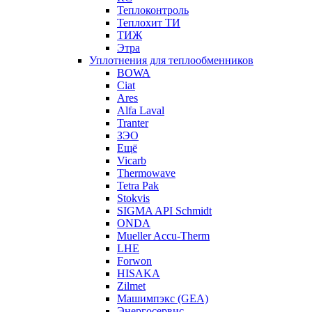
Теплоконтроль
Теплохит ТИ
ТИЖ
Этра
Уплотнения для теплообменников
BOWA
Ciat
Ares
Alfa Laval
Tranter
ЗЭО
Ещё
Vicarb
Thermowave
Tetra Pak
Stokvis
SIGMA API Schmidt
ONDA
Mueller Accu-Therm
LHE
Forwon
HISAKA
Zilmet
Машимпэкс (GEA)
Энергосервис