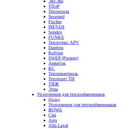
ЭксЭко
ТПлР
Теплосила
Secespol
Fischer
РИДАН
Sondex
FUNKE
Теплотекс APV
Danfoss
Kelvion
SWEP (Росвеп)
Анвитэк
КС
Теплоконтроль
Теплохит ТИ
ТИЖ
Этра
Уплотнения для теплообменников
Назад
Уплотнения для теплообменников
BOWA
Ciat
Ares
Alfa Laval