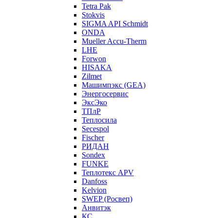
Tetra Pak
Stokvis
SIGMA API Schmidt
ONDA
Mueller Accu-Therm
LHE
Forwon
HISAKA
Zilmet
Машимпэкс (GEA)
Энергосервис
ЭксЭко
ТПлР
Теплосила
Secespol
Fischer
РИДАН
Sondex
FUNKE
Теплотекс APV
Danfoss
Kelvion
SWEP (Росвеп)
Анвитэк
КС