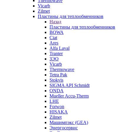
Thermowave
Vicarb
Zilmet
Пластины для теплообменников
Назад
Пластины для теплообменников
BOWA
Ciat
Ares
Alfa Laval
Tranter
ЗЭО
Vicarb
Thermowave
Tetra Pak
Stokvis
SIGMA API Schmidt
ONDA
Mueller Accu-Therm
LHE
Forwon
HISAKA
Zilmet
Машимпэкс (GEA)
Энергосервис