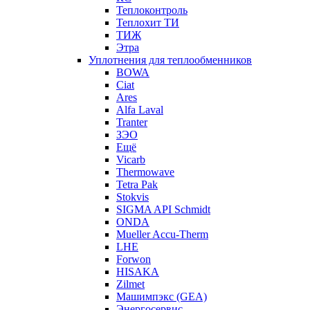
Теплоконтроль
Теплохит ТИ
ТИЖ
Этра
Уплотнения для теплообменников
BOWA
Ciat
Ares
Alfa Laval
Tranter
ЗЭО
Ещё
Vicarb
Thermowave
Tetra Pak
Stokvis
SIGMA API Schmidt
ONDA
Mueller Accu-Therm
LHE
Forwon
HISAKA
Zilmet
Машимпэкс (GEA)
Энергосервис