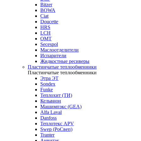
Bitzer
BOWA
Ciat
Doucette
HRS
LCH
OMT
Secespol
Маслоотделители
Испарители
Жидкостные ресиверы
Пластинчатые теплообменники
Пластинчатые теплообменники
Этра ЭТ
Sondex
Funke
Теплохит (ТИ)
Кельвион
Машимпэкс (GEA)
Alfa Laval
Danfoss
Теплотекс APV
Swep (РоСвеп)
Tranter
Анвитэк