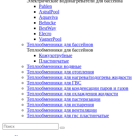
Электрические водонагреватели для бассейна
Pahlen
AstralPool
Aquaviva
Behncke
BestWay
Elecro
VagnerPool
Теплообменники для бассейнов
Теплообменники для бассейнов
Кожухотрубные
Пластинчатые
Теплообменники водяные
Теплообменники для отопления
Теплообменники для нагрева/подогрева жидкости
Теплообменники для ГВС
Теплообменники для конденсации паров и газов
Теплообменники для охлаждения жидкости
Теплообменники для пастеризации
Теплообменники для испарения
Теплообменники для вентиляции
Теплообменники для гвс пластинчатые