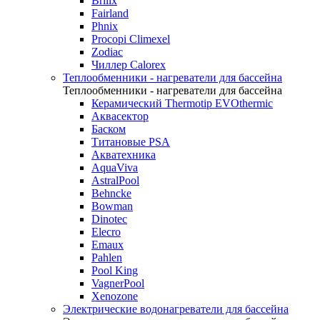
Brilix
Fairland
Phnix
Procopi Climexel
Zodiac
Чиллер Calorex
Теплообменники - нагреватели для бассейна
Теплообменники - нагреватели для бассейна
Керамический Thermotip EVOthermic
Аквасектор
Баском
Титановые PSA
Акватехника
AquaViva
AstralPool
Behncke
Bowman
Dinotec
Elecro
Emaux
Pahlen
Pool King
VagnerPool
Xenozone
Электрические водонагреватели для бассейна