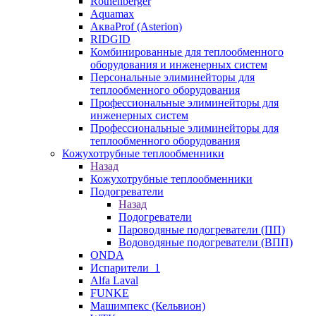
Rothenberger
Aquamax
АкваProf (Asterion)
RIDGID
Комбинированные для теплообменного
оборудования и инженерных систем
Персональные элиминейторы для
теплообменного оборудования
Профессиональные элиминейторы для
инженерных систем
Профессиональные элиминейторы для
теплообменного оборудования
Кожухотрубные теплообменники
Назад
Кожухотрубные теплообменники
Подогреватели
Назад
Подогреватели
Пароводяные подогреватели (ПП)
Водоводяные подогреватели (ВПП)
ONDA
Испарители_1
Alfa Laval
FUNKE
Машимпекс (Кельвион)