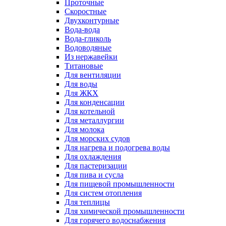
Проточные
Скоростные
Двухконтурные
Вода-вода
Вода-гликоль
Водоводяные
Из нержавейки
Титановые
Для вентиляции
Для воды
Для ЖКХ
Для конденсации
Для котельной
Для металлургии
Для молока
Для морских судов
Для нагрева и подогрева воды
Для охлаждения
Для пастеризации
Для пива и сусла
Для пищевой промышленности
Для систем отопления
Для теплицы
Для химической промышленности
Для горячего водоснабжения