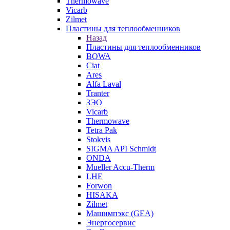
Thermowave
Vicarb
Zilmet
Пластины для теплообменников
Назад
Пластины для теплообменников
BOWA
Ciat
Ares
Alfa Laval
Tranter
ЗЭО
Vicarb
Thermowave
Tetra Pak
Stokvis
SIGMA API Schmidt
ONDA
Mueller Accu-Therm
LHE
Forwon
HISAKA
Zilmet
Машимпэкс (GEA)
Энергосервис