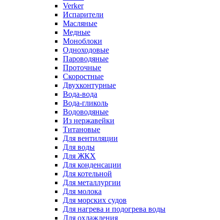
Verker
Испарители
Масляные
Медные
Моноблоки
Одноходовые
Пароводяные
Проточные
Скоростные
Двухконтурные
Вода-вода
Вода-гликоль
Водоводяные
Из нержавейки
Титановые
Для вентиляции
Для воды
Для ЖКХ
Для конденсации
Для котельной
Для металлургии
Для молока
Для морских судов
Для нагрева и подогрева воды
Для охлаждения