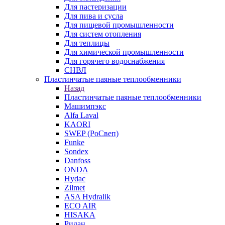
Для пастеризации
Для пива и сусла
Для пищевой промышленности
Для систем отопления
Для теплицы
Для химической промышленности
Для горячего водоснабжения
СНВЛ
Пластинчатые паяные теплообменники
Назад
Пластинчатые паяные теплообменники
Машимпэкс
Alfa Laval
KAORI
SWEP (РоСвеп)
Funke
Sondex
Danfoss
ONDA
Hydac
Zilmet
ASA Hydralik
ECO AIR
HISAKA
Ридан