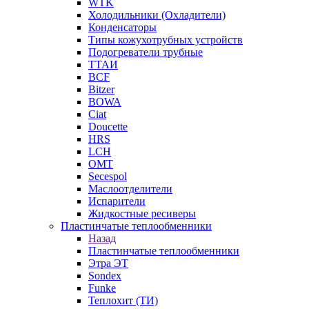
WTK
Холодильники (Охладители)
Конденсаторы
Типы кожухотрубных устройств
Подогреватели трубные
ТТАИ
BCF
Bitzer
BOWA
Ciat
Doucette
HRS
LCH
OMT
Secespol
Маслоотделители
Испарители
Жидкостные ресиверы
Пластинчатые теплообменники
Назад
Пластинчатые теплообменники
Этра ЭТ
Sondex
Funke
Теплохит (ТИ)