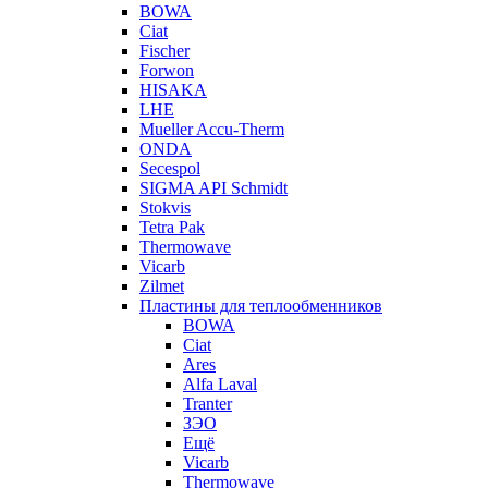
BOWA
Ciat
Fischer
Forwon
HISAKA
LHE
Mueller Accu-Therm
ONDA
Secespol
SIGMA API Schmidt
Stokvis
Tetra Pak
Thermowave
Vicarb
Zilmet
Пластины для теплообменников
BOWA
Ciat
Ares
Alfa Laval
Tranter
ЗЭО
Ещё
Vicarb
Thermowave