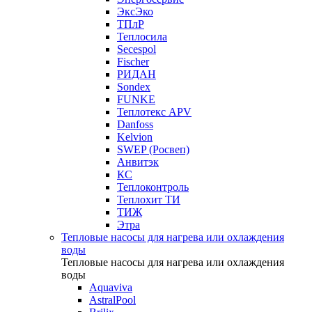
ЭксЭко
ТПлР
Теплосила
Secespol
Fischer
РИДАН
Sondex
FUNKE
Теплотекс APV
Danfoss
Kelvion
SWEP (Росвеп)
Анвитэк
КС
Теплоконтроль
Теплохит ТИ
ТИЖ
Этра
Тепловые насосы для нагрева или охлаждения
воды
Тепловые насосы для нагрева или охлаждения
воды
Aquaviva
AstralPool