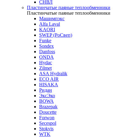
СНВЛ
Пластинчатые паяные теплообменники
Пластинчатые паяные теплообменники
Машимпэкс
Alfa Laval
KAORI
SWEP (РоСвеп)
Funke
Sondex
Danfoss
ONDA
Hydac
Zilmet
ASA Hydralik
ECO AIR
HISAKA
Ридан
ЭксЭко
BOWA
Brazepak
Doucette
Forwon
Secespol
Stokvis
WTK