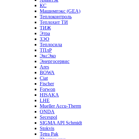
КС
Машимпэкс (GEA)
Теплоконтроль
Теплохит ТИ
ТИЖ
Этра
ЗЭО
Теплосила
ТПлР
ЭксЭко
Энергосервис
Ares
BOWA
Ciat
Fischer
Forwon
HISAKA
LHE
Mueller Accu-Therm
ONDA
Secespol
SIGMA API Schmidt
Stokvis
Tetra Pak