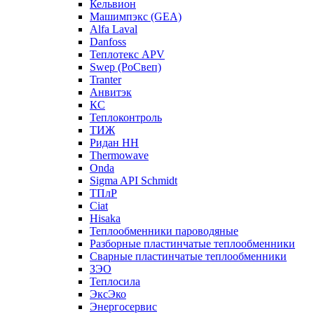
Кельвион
Машимпэкс (GEA)
Alfa Laval
Danfoss
Теплотекс APV
Swep (РоСвеп)
Tranter
Анвитэк
КС
Теплоконтроль
ТИЖ
Ридан НН
Thermowave
Onda
Sigma API Schmidt
ТПлР
Ciat
Hisaka
Теплообменники пароводяные
Разборные пластинчатые теплообменники
Сварные пластинчатые теплообменники
ЗЭО
Теплосила
ЭксЭко
Энергосервис