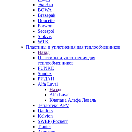
ЭксЭко
BOWA
Brazepak
Doucette
Forwon
Secespol
Stokvis
WTK
Пластины и уплотнения для теплообменников
Назад
Пластины и уплотнения для
теплообменников
FUNKE
Sondex
РИДАН
Alfa Laval
Назад
Alfa Laval
Клапана Альфа Лаваль
Теплотекс APV
Danfoss
Kelvion
SWEP (Росвеп)
Tranter
Анвитэк