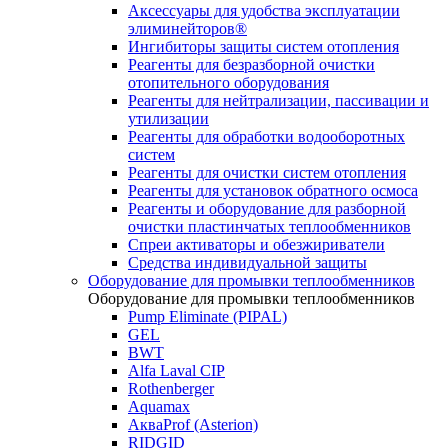
Аксессуары для удобства эксплуатации
элиминейторов®
Ингибиторы защиты систем отопления
Реагенты для безразборной очистки
отопительного оборудования
Реагенты для нейтрализации, пассивации и
утилизации
Реагенты для обработки водооборотных
систем
Реагенты для очистки систем отопления
Реагенты для установок обратного осмоса
Реагенты и оборудование для разборной
очистки пластинчатых теплообменников
Спреи активаторы и обезжириватели
Средства индивидуальной защиты
Оборудование для промывки теплообменников
Оборудование для промывки теплообменников
Pump Eliminate (PIPAL)
GEL
BWT
Alfa Laval CIP
Rothenberger
Aquamax
АкваProf (Asterion)
RIDGID