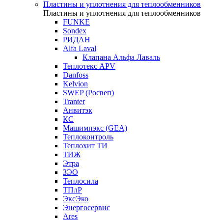
Пластины и уплотнения для теплообменников
Пластины и уплотнения для теплообменников
FUNKE
Sondex
РИДАН
Alfa Laval
Клапана Альфа Лаваль
Теплотекс APV
Danfoss
Kelvion
SWEP (Росвеп)
Tranter
Анвитэк
КС
Машимпэкс (GEA)
Теплоконтроль
Теплохит ТИ
ТИЖ
Этра
ЗЭО
Теплосила
ТПлР
ЭксЭко
Энергосервис
Ares