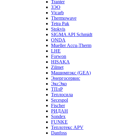
Tranter
ЗЭО
Vicarb
Thermowave
Tetra Pak
Stokvis
SIGMA API Schmidt
ONDA
Mueller Accu-Therm
LHE
Forwon
HISAKA
Zilmet
Машимпэкс (GEA)
Энергосервис
ЭксЭко
ТПлР
Теплосила
Secespol
Fischer
РИДАН
Sondex
FUNKE
Теплотекс APV
Danfoss