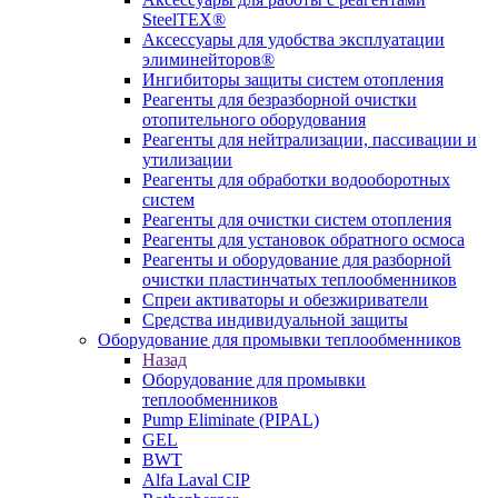
SteelTEX®
Аксессуары для удобства эксплуатации
элиминейторов®
Ингибиторы защиты систем отопления
Реагенты для безразборной очистки
отопительного оборудования
Реагенты для нейтрализации, пассивации и
утилизации
Реагенты для обработки водооборотных
систем
Реагенты для очистки систем отопления
Реагенты для установок обратного осмоса
Реагенты и оборудование для разборной
очистки пластинчатых теплообменников
Спреи активаторы и обезжириватели
Средства индивидуальной защиты
Оборудование для промывки теплообменников
Назад
Оборудование для промывки
теплообменников
Pump Eliminate (PIPAL)
GEL
BWT
Alfa Laval CIP