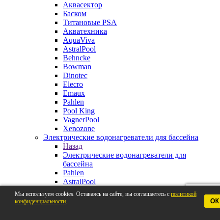
Аквасектор
Баском
Титановые PSA
Акватехника
AquaViva
AstralPool
Behncke
Bowman
Dinotec
Elecro
Emaux
Pahlen
Pool King
VagnerPool
Xenozone
Электрические водонагреватели для бассейна
Назад
Электрические водонагреватели для
бассейна
Pahlen
AstralPool
Aquaviva
Мы используем cookies. Оставаясь на сайте, вы соглашаетесь с
политикой
Behncke
ОК
конфиденциальности
.
BestWay
Elecro