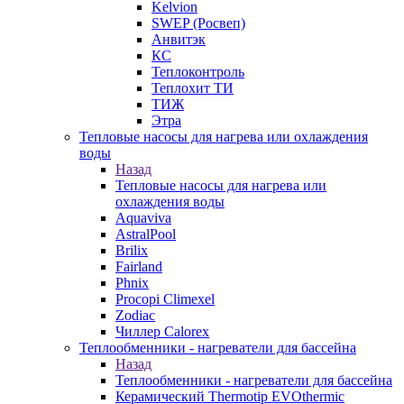
Kelvion
SWEP (Росвеп)
Анвитэк
КС
Теплоконтроль
Теплохит ТИ
ТИЖ
Этра
Тепловые насосы для нагрева или охлаждения
воды
Назад
Тепловые насосы для нагрева или
охлаждения воды
Aquaviva
AstralPool
Brilix
Fairland
Phnix
Procopi Climexel
Zodiac
Чиллер Calorex
Теплообменники - нагреватели для бассейна
Назад
Теплообменники - нагреватели для бассейна
Керамический Thermotip EVOthermic