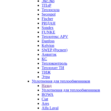
ЭксЭко
ТПлР
Теплосила
Secespol
Fischer
РИДАН
Sondex
FUNKE
Теплотекс APV
Danfoss
Kelvion
SWEP (Росвеп)
Анвитэк
КС
Теплоконтроль
Теплохит ТИ
ТИЖ
Этра
Уплотнения для теплообменников
Назад
Уплотнения для теплообменников
BOWA
Ciat
Ares
Alfa Laval