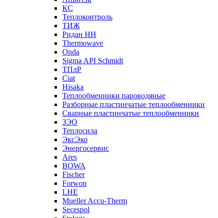
КС
Теплоконтроль
ТИЖ
Ридан НН
Thermowave
Onda
Sigma API Schmidt
ТПлР
Ciat
Hisaka
Теплообменники пароводяные
Разборные пластинчатые теплообменники
Сварные пластинчатые теплообменники
ЗЭО
Теплосила
ЭксЭко
Энергосервис
Ares
BOWA
Fischer
Forwon
LHE
Mueller Accu-Therm
Secespol