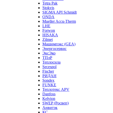
Tetra Pak
Stokvis
SIGMA API Schmidt
ONDA
Mueller Accu-Therm
LHE
Forwon
HISAKA
Zilmet
Машимпэкс (GEA)
Энергосервис
ЭксЭко
ТПлР
Теплосила
Secespol
Fischer
РИДАН
Sondex
FUNKE
Теплотекс APV
Danfoss
Kelvion
SWEP (Росвеп)
Анвитэк
КС