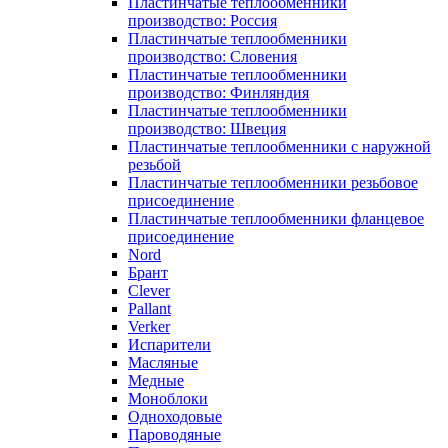
Пластинчатые теплообменники
производство: Россия
Пластинчатые теплообменники
производство: Словения
Пластинчатые теплообменники
производство: Финляндия
Пластинчатые теплообменники
производство: Швеция
Пластинчатые теплообменники с наружной
резьбой
Пластинчатые теплообменники резьбовое
присоединение
Пластинчатые теплообменники фланцевое
присоединение
Nord
Брант
Clever
Pallant
Verker
Испарители
Масляные
Медные
Моноблоки
Одноходовые
Пароводяные