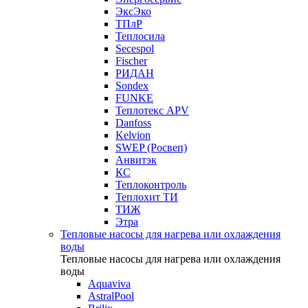
ЭксЭко
ТПлР
Теплосила
Secespol
Fischer
РИДАН
Sondex
FUNKE
Теплотекс APV
Danfoss
Kelvion
SWEP (Росвеп)
Анвитэк
КС
Теплоконтроль
Теплохит ТИ
ТИЖ
Этра
Тепловые насосы для нагрева или охлаждения
воды
Тепловые насосы для нагрева или охлаждения
воды
Aquaviva
AstralPool