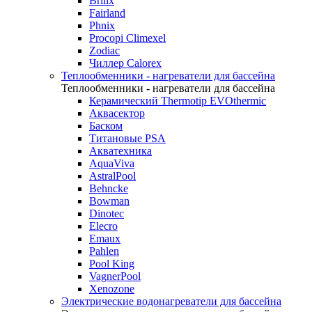
Brilix
Fairland
Phnix
Procopi Climexel
Zodiac
Чиллер Calorex
Теплообменники - нагреватели для бассейна
Теплообменники - нагреватели для бассейна
Керамический Thermotip EVOthermic
Аквасектор
Баском
Титановые PSA
Акватехника
AquaViva
AstralPool
Behncke
Bowman
Dinotec
Elecro
Emaux
Pahlen
Pool King
VagnerPool
Xenozone
Электрические водонагреватели для бассейна