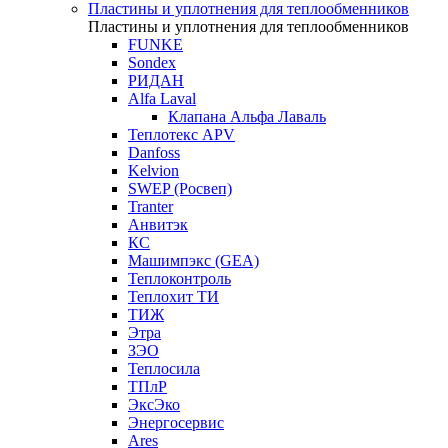
Пластины и уплотнения для теплообменников
Пластины и уплотнения для теплообменников
FUNKE
Sondex
РИДАН
Alfa Laval
Клапана Альфа Лаваль
Теплотекс APV
Danfoss
Kelvion
SWEP (Росвеп)
Tranter
Анвитэк
КС
Машимпэкс (GEA)
Теплоконтроль
Теплохит ТИ
ТИЖ
Этра
ЗЭО
Теплосила
ТПлР
ЭксЭко
Энергосервис
Ares