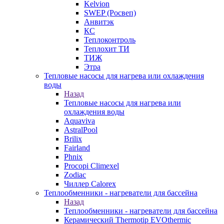
Kelvion
SWEP (Росвеп)
Анвитэк
КС
Теплоконтроль
Теплохит ТИ
ТИЖ
Этра
Тепловые насосы для нагрева или охлаждения
воды
Назад
Тепловые насосы для нагрева или
охлаждения воды
Aquaviva
AstralPool
Brilix
Fairland
Phnix
Procopi Climexel
Zodiac
Чиллер Calorex
Теплообменники - нагреватели для бассейна
Назад
Теплообменники - нагреватели для бассейна
Керамический Thermotip EVOthermic