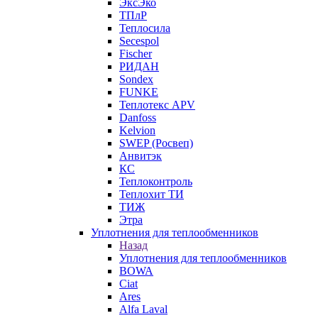
ЭксЭко
ТПлР
Теплосила
Secespol
Fischer
РИДАН
Sondex
FUNKE
Теплотекс APV
Danfoss
Kelvion
SWEP (Росвеп)
Анвитэк
КС
Теплоконтроль
Теплохит ТИ
ТИЖ
Этра
Уплотнения для теплообменников
Назад
Уплотнения для теплообменников
BOWA
Ciat
Ares
Alfa Laval