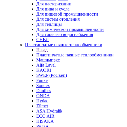
Для пастеризации
Для пива и сусла
Для пищевой промышленности
Для систем отопления
Для теплицы
Для химической промышленности
Для горячего водоснабжения
СНВЛ
Пластинчатые паяные теплообменники
Назад
Пластинчатые паяные теплообменники
Машимпэкс
Alfa Laval
KAORI
SWEP (РоСвеп)
Funke
Sondex
Danfoss
ONDA
Hydac
Zilmet
ASA Hydralik
ECO AIR
HISAKA
Ридан