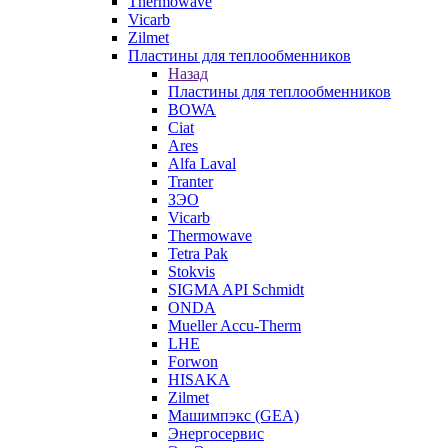
Thermowave
Vicarb
Zilmet
Пластины для теплообменников
Назад
Пластины для теплообменников
BOWA
Ciat
Ares
Alfa Laval
Tranter
ЗЭО
Vicarb
Thermowave
Tetra Pak
Stokvis
SIGMA API Schmidt
ONDA
Mueller Accu-Therm
LHE
Forwon
HISAKA
Zilmet
Машимпэкс (GEA)
Энергосервис