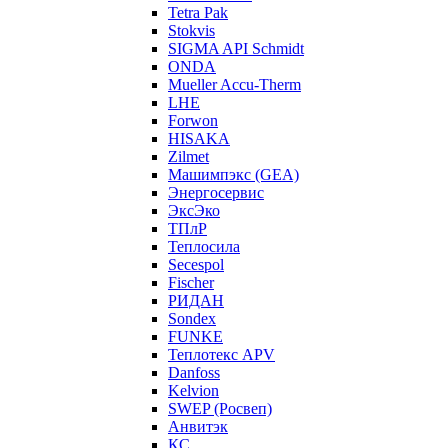
Tetra Pak
Stokvis
SIGMA API Schmidt
ONDA
Mueller Accu-Therm
LHE
Forwon
HISAKA
Zilmet
Машимпэкс (GEA)
Энергосервис
ЭксЭко
ТПлР
Теплосила
Secespol
Fischer
РИДАН
Sondex
FUNKE
Теплотекс APV
Danfoss
Kelvion
SWEP (Росвеп)
Анвитэк
КС