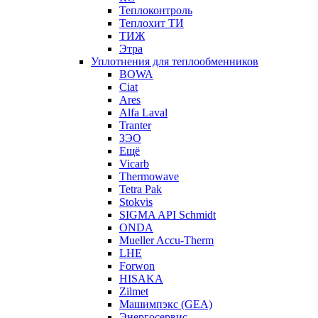
Теплоконтроль
Теплохит ТИ
ТИЖ
Этра
Уплотнения для теплообменников
BOWA
Ciat
Ares
Alfa Laval
Tranter
ЗЭО
Ещё
Vicarb
Thermowave
Tetra Pak
Stokvis
SIGMA API Schmidt
ONDA
Mueller Accu-Therm
LHE
Forwon
HISAKA
Zilmet
Машимпэкс (GEA)
Энергосервис