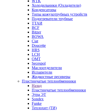
WTK
Холодильники (Охладители)
Конденсаторы
Типы кожухотрубных устройств
Подогреватели трубные
ТТАИ
BCF
Bitzer
BOWA
Ciat
Doucette
HRS
LCH
OMT
Secespol
Маслоотделители
Испарители
Жидкостные ресиверы
Пластинчатые теплообменники
Назад
Пластинчатые теплообменники
Этра ЭТ
Sondex
Funke
Теплохит (ТИ)