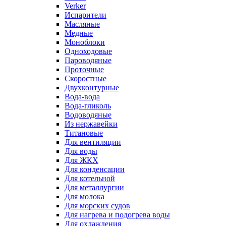
Verker
Испарители
Масляные
Медные
Моноблоки
Одноходовые
Пароводяные
Проточные
Скоростные
Двухконтурные
Вода-вода
Вода-гликоль
Водоводяные
Из нержавейки
Титановые
Для вентиляции
Для воды
Для ЖКХ
Для конденсации
Для котельной
Для металлургии
Для молока
Для морских судов
Для нагрева и подогрева воды
Для охлаждения