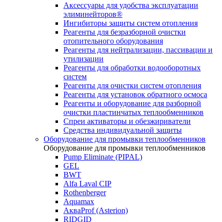
Аксессуары для удобства эксплуатации
элиминейторов®
Ингибиторы защиты систем отопления
Реагенты для безразборной очистки
отопительного оборудования
Реагенты для нейтрализации, пассивации и
утилизации
Реагенты для обработки водооборотных
систем
Реагенты для очистки систем отопления
Реагенты для установок обратного осмоса
Реагенты и оборудование для разборной
очистки пластинчатых теплообменников
Спреи активаторы и обезжириватели
Средства индивидуальной защиты
Оборудование для промывки теплообменников
Оборудование для промывки теплообменников
Pump Eliminate (PIPAL)
GEL
BWT
Alfa Laval CIP
Rothenberger
Aquamax
АкваProf (Asterion)
RIDGID