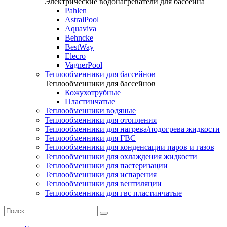
Электрические водонагреватели для бассейна
Pahlen
AstralPool
Aquaviva
Behncke
BestWay
Elecro
VagnerPool
Теплообменники для бассейнов
Теплообменники для бассейнов
Кожухотрубные
Пластинчатые
Теплообменники водяные
Теплообменники для отопления
Теплообменники для нагрева/подогрева жидкости
Теплообменники для ГВС
Теплообменники для конденсации паров и газов
Теплообменники для охлаждения жидкости
Теплообменники для пастеризации
Теплообменники для испарения
Теплообменники для вентиляции
Теплообменники для гвс пластинчатые