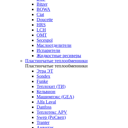
Bitzer
BOWA
Ciat
Doucette
HRS
LCH
OMT
Secespol
Маслоотделители
Испарители
Жидкостные ресиверы
Пластинчатые теплообменники
Пластинчатые теплообменники
Этра ЭТ
Sondex
Funke
Теплохит (ТИ)
Кельвион
Машимпэкс (GEA)
Alfa Laval
Danfoss
Теплотекс APV
Swep (РоСвеп)
Tranter
Анвитэк