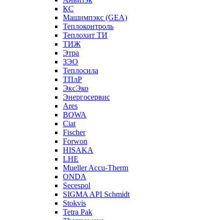
КС
Машимпэкс (GEA)
Теплоконтроль
Теплохит ТИ
ТИЖ
Этра
ЗЭО
Теплосила
ТПлР
ЭксЭко
Энергосервис
Ares
BOWA
Ciat
Fischer
Forwon
HISAKA
LHE
Mueller Accu-Therm
ONDA
Secespol
SIGMA API Schmidt
Stokvis
Tetra Pak