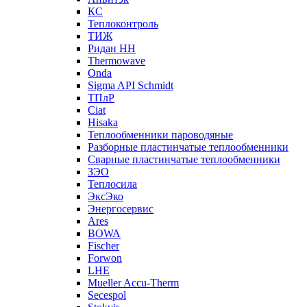
КС
Теплоконтроль
ТИЖ
Ридан НН
Thermowave
Onda
Sigma API Schmidt
ТПлР
Ciat
Hisaka
Теплообменники пароводяные
Разборные пластинчатые теплообменники
Сварные пластинчатые теплообменники
ЗЭО
Теплосила
ЭксЭко
Энергосервис
Ares
BOWA
Fischer
Forwon
LHE
Mueller Accu-Therm
Secespol