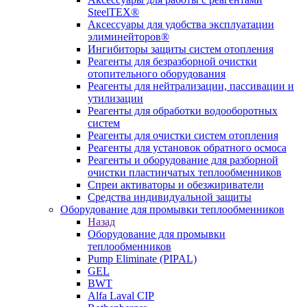
SteelTEX®
Аксессуары для удобства эксплуатации
элиминейторов®
Ингибиторы защиты систем отопления
Реагенты для безразборной очистки
отопительного оборудования
Реагенты для нейтрализации, пассивации и
утилизации
Реагенты для обработки водооборотных
систем
Реагенты для очистки систем отопления
Реагенты для установок обратного осмоса
Реагенты и оборудование для разборной
очистки пластинчатых теплообменников
Спреи активаторы и обезжириватели
Средства индивидуальной защиты
Оборудование для промывки теплообменников
Назад
Оборудование для промывки
теплообменников
Pump Eliminate (PIPAL)
GEL
BWT
Alfa Laval CIP