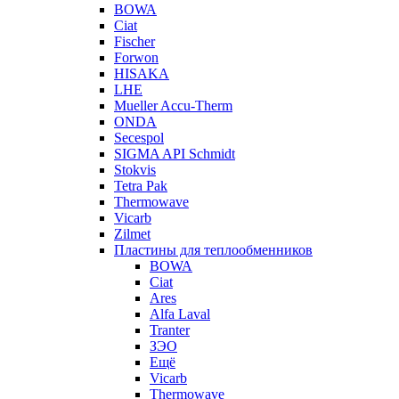
BOWA
Ciat
Fischer
Forwon
HISAKA
LHE
Mueller Accu-Therm
ONDA
Secespol
SIGMA API Schmidt
Stokvis
Tetra Pak
Thermowave
Vicarb
Zilmet
Пластины для теплообменников
BOWA
Ciat
Ares
Alfa Laval
Tranter
ЗЭО
Ещё
Vicarb
Thermowave