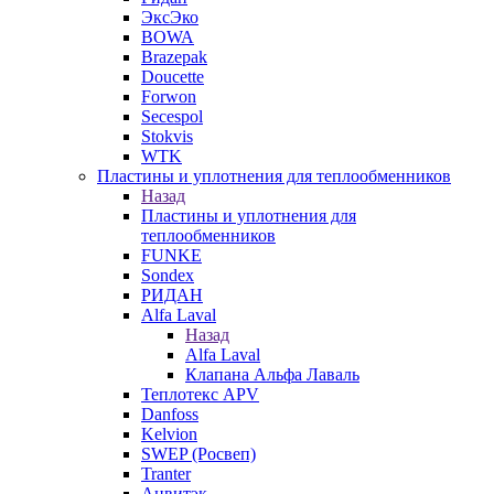
ЭксЭко
BOWA
Brazepak
Doucette
Forwon
Secespol
Stokvis
WTK
Пластины и уплотнения для теплообменников
Назад
Пластины и уплотнения для
теплообменников
FUNKE
Sondex
РИДАН
Alfa Laval
Назад
Alfa Laval
Клапана Альфа Лаваль
Теплотекс APV
Danfoss
Kelvion
SWEP (Росвеп)
Tranter
Анвитэк