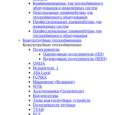
Комбинированные для теплообменного
оборудования и инженерных систем
Персональные элиминейторы для
теплообменного оборудования
Профессиональные элиминейторы для
инженерных систем
Профессиональные элиминейторы для
теплообменного оборудования
Кожухотрубные теплообменники
Кожухотрубные теплообменники
Подогреватели
Пароводяные подогреватели (ПП)
Водоводяные подогреватели (ВПП)
ONDA
Испарители_1
Alfa Laval
FUNKE
Машимпекс (Кельвион)
WTK
Холодильники (Охладители)
Конденсаторы
Типы кожухотрубных устройств
Подогреватели трубные
ТТАИ
BCF