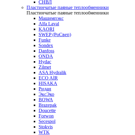
СНВЛ
Пластинчатые паяные теплообменники
Пластинчатые паяные теплообменники
Машимпэкс
Alfa Laval
KAORI
SWEP (РоСвеп)
Funke
Sondex
Danfoss
ONDA
Hydac
Zilmet
ASA Hydralik
ECO AIR
HISAKA
Ридан
ЭксЭко
BOWA
Brazepak
Doucette
Forwon
Secespol
Stokvis
WTK