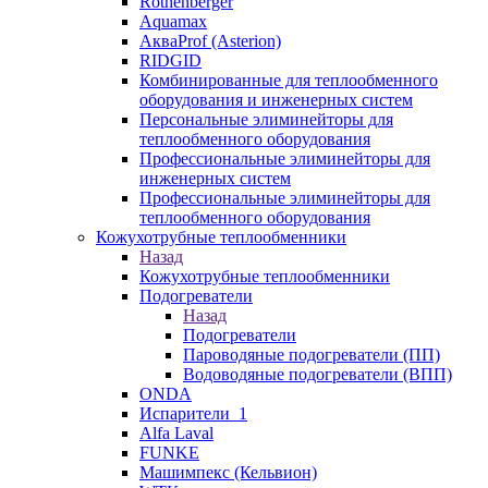
Rothenberger
Aquamax
АкваProf (Asterion)
RIDGID
Комбинированные для теплообменного
оборудования и инженерных систем
Персональные элиминейторы для
теплообменного оборудования
Профессиональные элиминейторы для
инженерных систем
Профессиональные элиминейторы для
теплообменного оборудования
Кожухотрубные теплообменники
Назад
Кожухотрубные теплообменники
Подогреватели
Назад
Подогреватели
Пароводяные подогреватели (ПП)
Водоводяные подогреватели (ВПП)
ONDA
Испарители_1
Alfa Laval
FUNKE
Машимпекс (Кельвион)