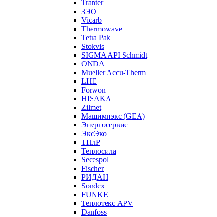
Tranter
ЗЭО
Vicarb
Thermowave
Tetra Pak
Stokvis
SIGMA API Schmidt
ONDA
Mueller Accu-Therm
LHE
Forwon
HISAKA
Zilmet
Машимпэкс (GEA)
Энергосервис
ЭксЭко
ТПлР
Теплосила
Secespol
Fischer
РИДАН
Sondex
FUNKE
Теплотекс APV
Danfoss