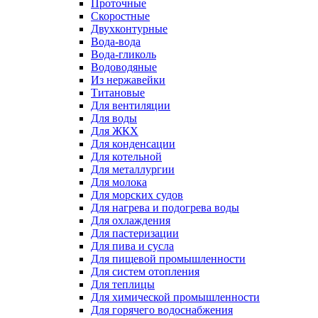
Проточные
Скоростные
Двухконтурные
Вода-вода
Вода-гликоль
Водоводяные
Из нержавейки
Титановые
Для вентиляции
Для воды
Для ЖКХ
Для конденсации
Для котельной
Для металлургии
Для молока
Для морских судов
Для нагрева и подогрева воды
Для охлаждения
Для пастеризации
Для пива и сусла
Для пищевой промышленности
Для систем отопления
Для теплицы
Для химической промышленности
Для горячего водоснабжения