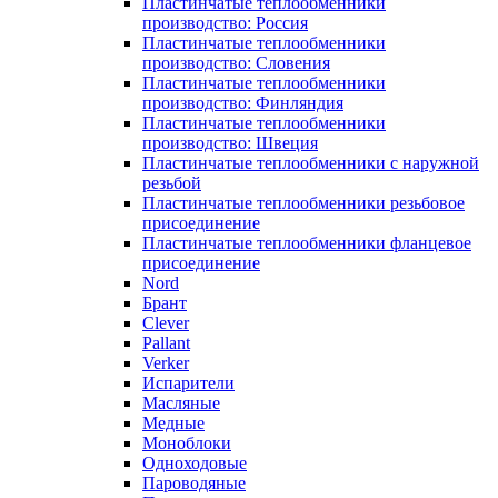
Пластинчатые теплообменники
производство: Россия
Пластинчатые теплообменники
производство: Словения
Пластинчатые теплообменники
производство: Финляндия
Пластинчатые теплообменники
производство: Швеция
Пластинчатые теплообменники с наружной
резьбой
Пластинчатые теплообменники резьбовое
присоединение
Пластинчатые теплообменники фланцевое
присоединение
Nord
Брант
Clever
Pallant
Verker
Испарители
Масляные
Медные
Моноблоки
Одноходовые
Пароводяные