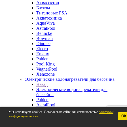
Аквасектор
Баском
Титановые PSA
Акватехника
AquaViva
AstralPool
Behncke
Bowman
Dinotec
Elecro
Emaux
Pahlen
Pool King
VagnerPool
Xenozone
Электрические водонагреватели для бассейна
Назад
Электрические водонагреватели для
бассейна
Pahlen
AstralPool
Aquaviva
Мы используем cookies. Оставаясь на сайте, вы соглашаетесь с
политикой
Behncke
ОК
конфиденциальности
.
BestWay
Elecro