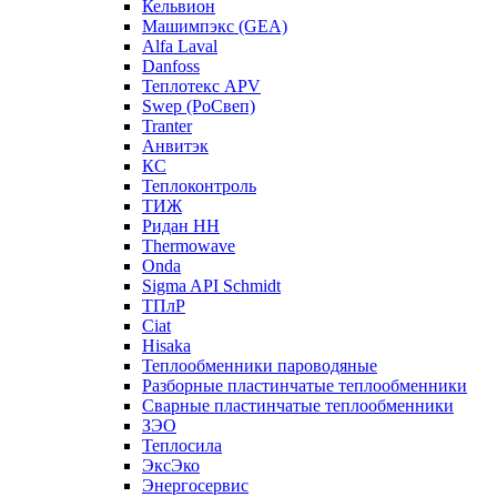
Кельвион
Машимпэкс (GEA)
Alfa Laval
Danfoss
Теплотекс APV
Swep (РоСвеп)
Tranter
Анвитэк
КС
Теплоконтроль
ТИЖ
Ридан НН
Thermowave
Onda
Sigma API Schmidt
ТПлР
Ciat
Hisaka
Теплообменники пароводяные
Разборные пластинчатые теплообменники
Сварные пластинчатые теплообменники
ЗЭО
Теплосила
ЭксЭко
Энергосервис