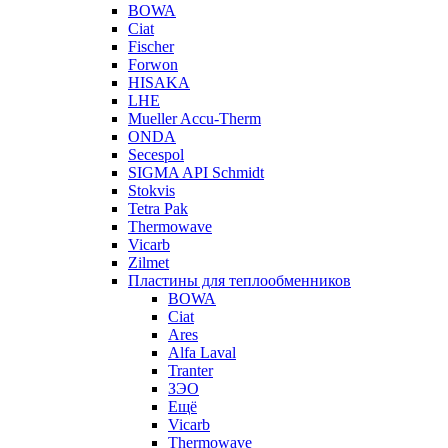
BOWA
Ciat
Fischer
Forwon
HISAKA
LHE
Mueller Accu-Therm
ONDA
Secespol
SIGMA API Schmidt
Stokvis
Tetra Pak
Thermowave
Vicarb
Zilmet
Пластины для теплообменников
BOWA
Ciat
Ares
Alfa Laval
Tranter
ЗЭО
Ещё
Vicarb
Thermowave