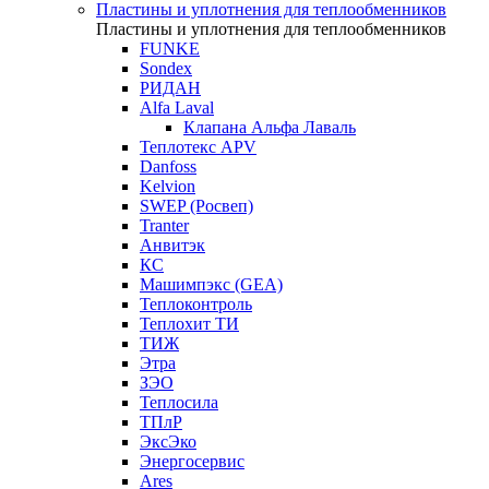
Пластины и уплотнения для теплообменников
Пластины и уплотнения для теплообменников
FUNKE
Sondex
РИДАН
Alfa Laval
Клапана Альфа Лаваль
Теплотекс APV
Danfoss
Kelvion
SWEP (Росвеп)
Tranter
Анвитэк
КС
Машимпэкс (GEA)
Теплоконтроль
Теплохит ТИ
ТИЖ
Этра
ЗЭО
Теплосила
ТПлР
ЭксЭко
Энергосервис
Ares