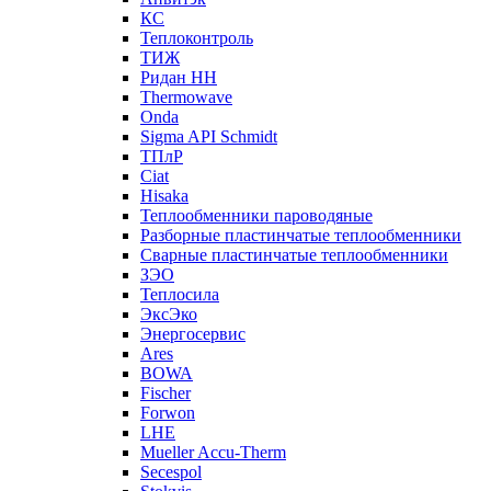
КС
Теплоконтроль
ТИЖ
Ридан НН
Thermowave
Onda
Sigma API Schmidt
ТПлР
Ciat
Hisaka
Теплообменники пароводяные
Разборные пластинчатые теплообменники
Сварные пластинчатые теплообменники
ЗЭО
Теплосила
ЭксЭко
Энергосервис
Ares
BOWA
Fischer
Forwon
LHE
Mueller Accu-Therm
Secespol