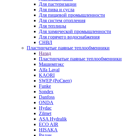
Для пастеризации
Для пива и сусла
Для пищевой промышленности
Для систем отопления
Для теплицы
Для химической промышленности
Для горячего водоснабжения
СНВЛ
Пластинчатые паяные теплообменники
Назад
Пластинчатые паяные теплообменники
Машимпэкс
Alfa Laval
KAORI
SWEP (РоСвеп)
Funke
Sondex
Danfoss
ONDA
Hydac
Zilmet
ASA Hydralik
ECO AIR
HISAKA
Ридан