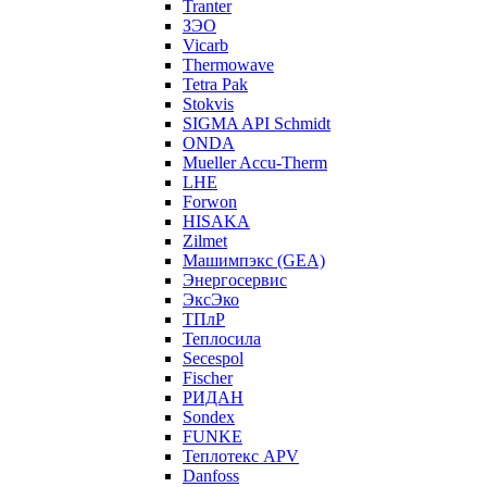
Tranter
ЗЭО
Vicarb
Thermowave
Tetra Pak
Stokvis
SIGMA API Schmidt
ONDA
Mueller Accu-Therm
LHE
Forwon
HISAKA
Zilmet
Машимпэкс (GEA)
Энергосервис
ЭксЭко
ТПлР
Теплосила
Secespol
Fischer
РИДАН
Sondex
FUNKE
Теплотекс APV
Danfoss