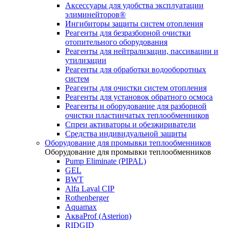
Аксессуары для удобства эксплуатации
элиминейторов®
Ингибиторы защиты систем отопления
Реагенты для безразборной очистки
отопительного оборудования
Реагенты для нейтрализации, пассивации и
утилизации
Реагенты для обработки водооборотных
систем
Реагенты для очистки систем отопления
Реагенты для установок обратного осмоса
Реагенты и оборудование для разборной
очистки пластинчатых теплообменников
Спреи активаторы и обезжириватели
Средства индивидуальной защиты
Оборудование для промывки теплообменников
Оборудование для промывки теплообменников
Pump Eliminate (PIPAL)
GEL
BWT
Alfa Laval CIP
Rothenberger
Aquamax
АкваProf (Asterion)
RIDGID