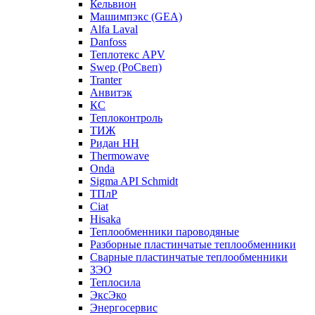
Кельвион
Машимпэкс (GEA)
Alfa Laval
Danfoss
Теплотекс APV
Swep (РоСвеп)
Tranter
Анвитэк
КС
Теплоконтроль
ТИЖ
Ридан НН
Thermowave
Onda
Sigma API Schmidt
ТПлР
Ciat
Hisaka
Теплообменники пароводяные
Разборные пластинчатые теплообменники
Сварные пластинчатые теплообменники
ЗЭО
Теплосила
ЭксЭко
Энергосервис