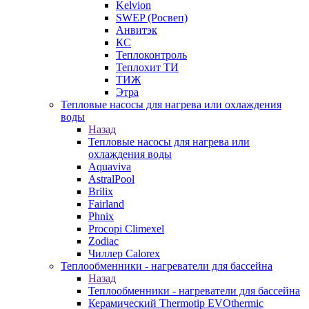
Kelvion
SWEP (Росвеп)
Анвитэк
КС
Теплоконтроль
Теплохит ТИ
ТИЖ
Этра
Тепловые насосы для нагрева или охлаждения
воды
Назад
Тепловые насосы для нагрева или
охлаждения воды
Aquaviva
AstralPool
Brilix
Fairland
Phnix
Procopi Climexel
Zodiac
Чиллер Calorex
Теплообменники - нагреватели для бассейна
Назад
Теплообменники - нагреватели для бассейна
Керамический Thermotip EVOthermic