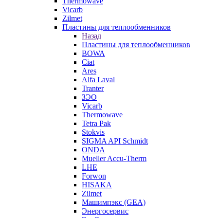
Thermowave
Vicarb
Zilmet
Пластины для теплообменников
Назад
Пластины для теплообменников
BOWA
Ciat
Ares
Alfa Laval
Tranter
ЗЭО
Vicarb
Thermowave
Tetra Pak
Stokvis
SIGMA API Schmidt
ONDA
Mueller Accu-Therm
LHE
Forwon
HISAKA
Zilmet
Машимпэкс (GEA)
Энергосервис