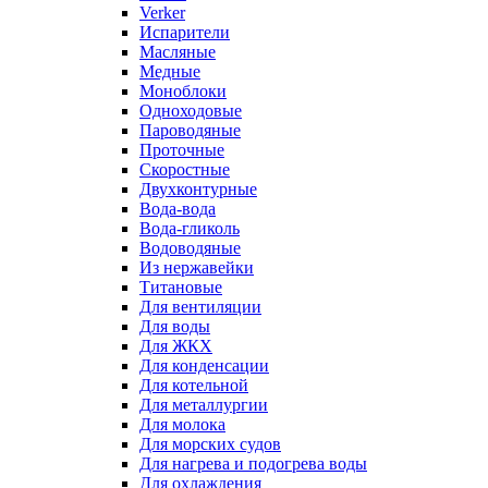
Verker
Испарители
Масляные
Медные
Моноблоки
Одноходовые
Пароводяные
Проточные
Скоростные
Двухконтурные
Вода-вода
Вода-гликоль
Водоводяные
Из нержавейки
Титановые
Для вентиляции
Для воды
Для ЖКХ
Для конденсации
Для котельной
Для металлургии
Для молока
Для морских судов
Для нагрева и подогрева воды
Для охлаждения