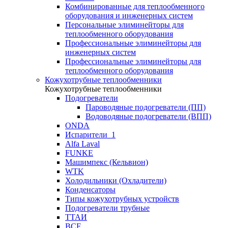
Комбинированные для теплообменного
оборудования и инженерных систем
Персональные элиминейторы для
теплообменного оборудования
Профессиональные элиминейторы для
инженерных систем
Профессиональные элиминейторы для
теплообменного оборудования
Кожухотрубные теплообменники
Кожухотрубные теплообменники
Подогреватели
Пароводяные подогреватели (ПП)
Водоводяные подогреватели (ВПП)
ONDA
Испарители_1
Alfa Laval
FUNKE
Машимпекс (Кельвион)
WTK
Холодильники (Охладители)
Конденсаторы
Типы кожухотрубных устройств
Подогреватели трубные
ТТАИ
BCF