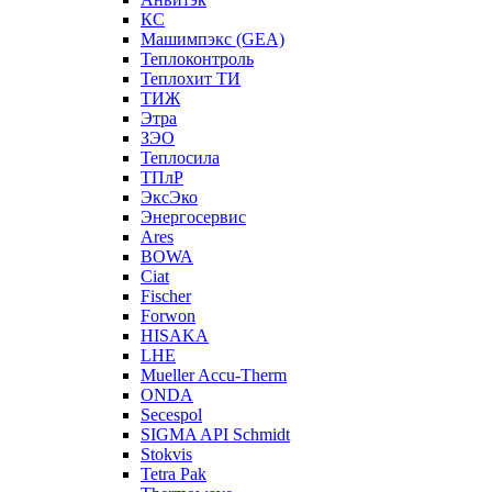
КС
Машимпэкс (GEA)
Теплоконтроль
Теплохит ТИ
ТИЖ
Этра
ЗЭО
Теплосила
ТПлР
ЭксЭко
Энергосервис
Ares
BOWA
Ciat
Fischer
Forwon
HISAKA
LHE
Mueller Accu-Therm
ONDA
Secespol
SIGMA API Schmidt
Stokvis
Tetra Pak