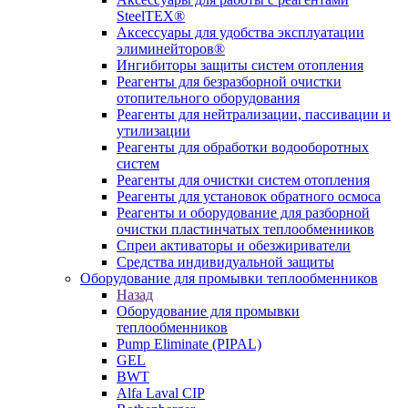
SteelTEX®
Аксессуары для удобства эксплуатации
элиминейторов®
Ингибиторы защиты систем отопления
Реагенты для безразборной очистки
отопительного оборудования
Реагенты для нейтрализации, пассивации и
утилизации
Реагенты для обработки водооборотных
систем
Реагенты для очистки систем отопления
Реагенты для установок обратного осмоса
Реагенты и оборудование для разборной
очистки пластинчатых теплообменников
Спреи активаторы и обезжириватели
Средства индивидуальной защиты
Оборудование для промывки теплообменников
Назад
Оборудование для промывки
теплообменников
Pump Eliminate (PIPAL)
GEL
BWT
Alfa Laval CIP