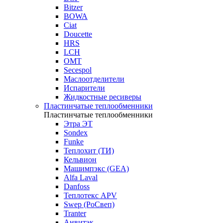
Bitzer
BOWA
Ciat
Doucette
HRS
LCH
OMT
Secespol
Маслоотделители
Испарители
Жидкостные ресиверы
Пластинчатые теплообменники
Пластинчатые теплообменники
Этра ЭТ
Sondex
Funke
Теплохит (ТИ)
Кельвион
Машимпэкс (GEA)
Alfa Laval
Danfoss
Теплотекс APV
Swep (РоСвеп)
Tranter
Анвитэк