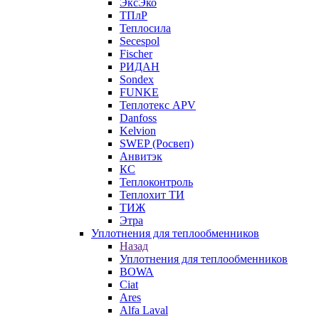
ЭксЭко
ТПлР
Теплосила
Secespol
Fischer
РИДАН
Sondex
FUNKE
Теплотекс APV
Danfoss
Kelvion
SWEP (Росвеп)
Анвитэк
КС
Теплоконтроль
Теплохит ТИ
ТИЖ
Этра
Уплотнения для теплообменников
Назад
Уплотнения для теплообменников
BOWA
Ciat
Ares
Alfa Laval