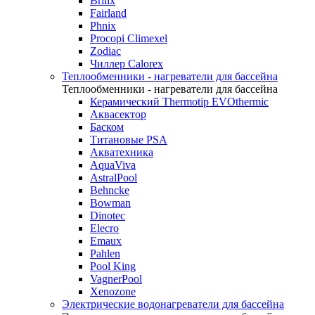
Brilix
Fairland
Phnix
Procopi Climexel
Zodiac
Чиллер Calorex
Теплообменники - нагреватели для бассейна
Теплообменники - нагреватели для бассейна
Керамический Thermotip EVOthermic
Аквасектор
Баском
Титановые PSA
Акватехника
AquaViva
AstralPool
Behncke
Bowman
Dinotec
Elecro
Emaux
Pahlen
Pool King
VagnerPool
Xenozone
Электрические водонагреватели для бассейна