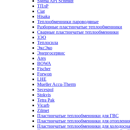
Sigma API Schmidt
ТПлР
Ciat
Hisaka
Теплообменники пароводяные
Разборные пластинчатые теплообменники
Сварные пластинчатые теплообменники
ЗЭО
Теплосила
ЭксЭко
Энергосервис
Ares
BOWA
Fischer
Forwon
LHE
Mueller Accu-Therm
Secespol
Stokvis
Tetra Pak
Vicarb
Zilmet
Пластинчатые теплообменники для ГВС
Пластинчатые теплообменники для отоплени
Пластинчатые теплообменники для холодосн