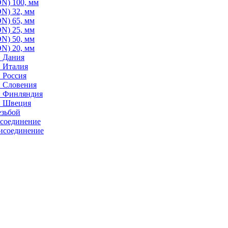
N) 100, мм
N) 32, мм
N) 65, мм
N) 25, мм
N) 50, мм
N) 20, мм
: Дания
: Италия
 Россия
: Словения
: Финляндия
: Швеция
езьбой
исоединение
исоединение