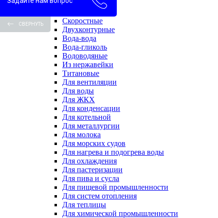
Задайте нам вопрос
Пароводяные
Проточные
Скоростные
СВЕРНУТЬ
Двухконтурные
Вода-вода
Вода-гликоль
Водоводяные
Из нержавейки
Титановые
Для вентиляции
Для воды
Для ЖКХ
Для конденсации
Для котельной
Для металлургии
Для молока
Для морских судов
Для нагрева и подогрева воды
Для охлаждения
Для пастеризации
Для пива и сусла
Для пищевой промышленности
Для систем отопления
Для теплицы
Для химической промышленности