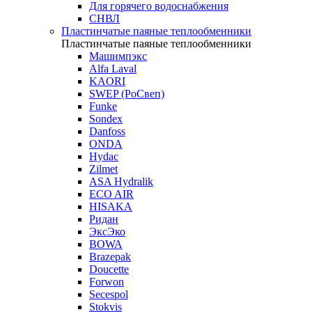
Для горячего водоснабжения
СНВЛ
Пластинчатые паяные теплообменники
Пластинчатые паяные теплообменники
Машимпэкс
Alfa Laval
KAORI
SWEP (РоСвеп)
Funke
Sondex
Danfoss
ONDA
Hydac
Zilmet
ASA Hydralik
ECO AIR
HISAKA
Ридан
ЭксЭко
BOWA
Brazepak
Doucette
Forwon
Secespol
Stokvis