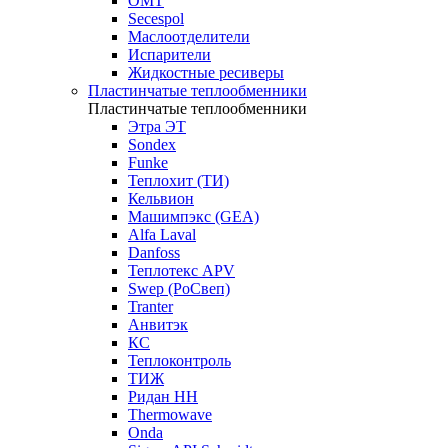
OMT
Secespol
Маслоотделители
Испарители
Жидкостные ресиверы
Пластинчатые теплообменники
Пластинчатые теплообменники
Этра ЭТ
Sondex
Funke
Теплохит (ТИ)
Кельвион
Машимпэкс (GEA)
Alfa Laval
Danfoss
Теплотекс APV
Swep (РоСвеп)
Tranter
Анвитэк
КС
Теплоконтроль
ТИЖ
Ридан НН
Thermowave
Onda