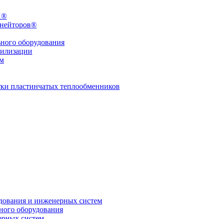
X®
инейторов®
ьного оборудования
тилизации
ем
стки пластинчатых теплообменников
дования и инженерных систем
ного оборудования
ерных систем