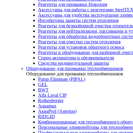
Реагенты для промывки Новохим
Аксессуары для работы с реагентами SteelTE
Аксессуары для удобства эксплуатации элим
Ингибиторы защиты систем отопления
Реагенты для безразборной очистки отопител
Реагенты для нейтрализации, пассивации и у
Реагенты для обработки водооборотных сист
Реагенты для очистки систем отопления
Реагенты для установок обратного осмоса
Реагенты и оборудование для разборной очи
Спреи активаторы и обезжириватели
Средства индивидуальной защиты
Оборудование для промывки теплообменников
Оборудование для промывки теплообменников
Pump Eliminate (PIPAL)
GEL
BWT
Alfa Laval CIP
Rothenberger
Aquamax
АкваProf (Asterion)
RIDGID
Комбинированные для теплообменного обору
Персональные элиминейторы для теплообмен
Профессиональные элиминейторы для инжен