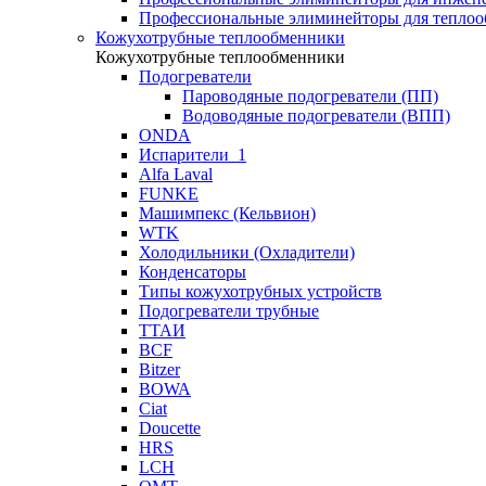
Профессиональные элиминейторы для теплоо
Кожухотрубные теплообменники
Кожухотрубные теплообменники
Подогреватели
Пароводяные подогреватели (ПП)
Водоводяные подогреватели (ВПП)
ONDA
Испарители_1
Alfa Laval
FUNKE
Машимпекс (Кельвион)
WTK
Холодильники (Охладители)
Конденсаторы
Типы кожухотрубных устройств
Подогреватели трубные
ТТАИ
BCF
Bitzer
BOWA
Ciat
Doucette
HRS
LCH