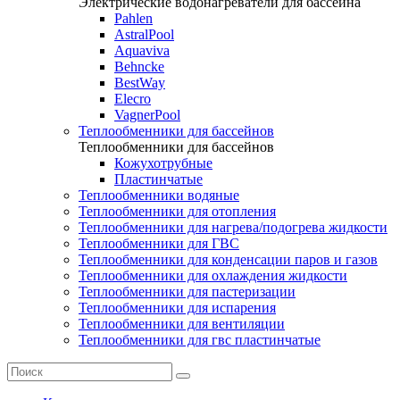
Электрические водонагреватели для бассейна
Pahlen
AstralPool
Aquaviva
Behncke
BestWay
Elecro
VagnerPool
Теплообменники для бассейнов
Теплообменники для бассейнов
Кожухотрубные
Пластинчатые
Теплообменники водяные
Теплообменники для отопления
Теплообменники для нагрева/подогрева жидкости
Теплообменники для ГВС
Теплообменники для конденсации паров и газов
Теплообменники для охлаждения жидкости
Теплообменники для пастеризации
Теплообменники для испарения
Теплообменники для вентиляции
Теплообменники для гвс пластинчатые