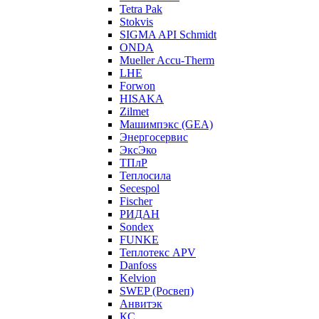
Tetra Pak
Stokvis
SIGMA API Schmidt
ONDA
Mueller Accu-Therm
LHE
Forwon
HISAKA
Zilmet
Машимпэкс (GEA)
Энергосервис
ЭксЭко
ТПлР
Теплосила
Secespol
Fischer
РИДАН
Sondex
FUNKE
Теплотекс APV
Danfoss
Kelvion
SWEP (Росвеп)
Анвитэк
КС