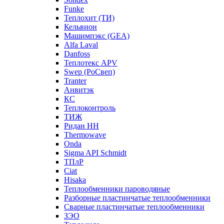
Funke
Теплохит (ТИ)
Кельвион
Машимпэкс (GEA)
Alfa Laval
Danfoss
Теплотекс APV
Swep (РоСвеп)
Tranter
Анвитэк
КС
Теплоконтроль
ТИЖ
Ридан НН
Thermowave
Onda
Sigma API Schmidt
ТПлР
Ciat
Hisaka
Теплообменники пароводяные
Разборные пластинчатые теплообменники
Сварные пластинчатые теплообменники
ЗЭО