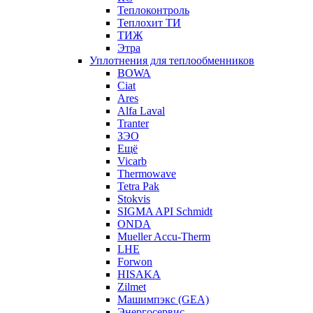
Теплоконтроль
Теплохит ТИ
ТИЖ
Этра
Уплотнения для теплообменников
BOWA
Ciat
Ares
Alfa Laval
Tranter
ЗЭО
Ещё
Vicarb
Thermowave
Tetra Pak
Stokvis
SIGMA API Schmidt
ONDA
Mueller Accu-Therm
LHE
Forwon
HISAKA
Zilmet
Машимпэкс (GEA)
Энергосервис