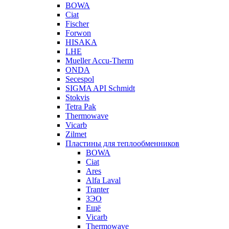
BOWA
Ciat
Fischer
Forwon
HISAKA
LHE
Mueller Accu-Therm
ONDA
Secespol
SIGMA API Schmidt
Stokvis
Tetra Pak
Thermowave
Vicarb
Zilmet
Пластины для теплообменников
BOWA
Ciat
Ares
Alfa Laval
Tranter
ЗЭО
Ещё
Vicarb
Thermowave