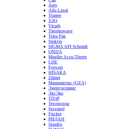
Ares
Alfa Laval
Tranter
ЗЭО
Vicarb
Thermowave
Tetra Pak
Stokvis
SIGMA API Schmidt
ONDA
Mueller Accu-Therm
LHE
Forwon
HISAKA
Zilmet
Машимпэкс (GEA)
Энергосервис
ЭксЭко
ТПлР
Теплосила
Secespol
Fischer
РИДАН
Sondex