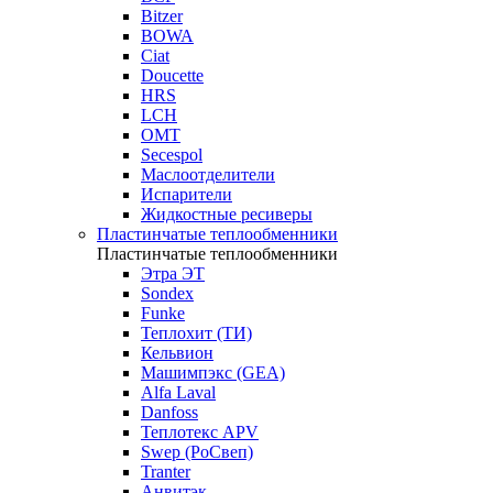
Bitzer
BOWA
Ciat
Doucette
HRS
LCH
OMT
Secespol
Маслоотделители
Испарители
Жидкостные ресиверы
Пластинчатые теплообменники
Пластинчатые теплообменники
Этра ЭТ
Sondex
Funke
Теплохит (ТИ)
Кельвион
Машимпэкс (GEA)
Alfa Laval
Danfoss
Теплотекс APV
Swep (РоСвеп)
Tranter
Анвитэк