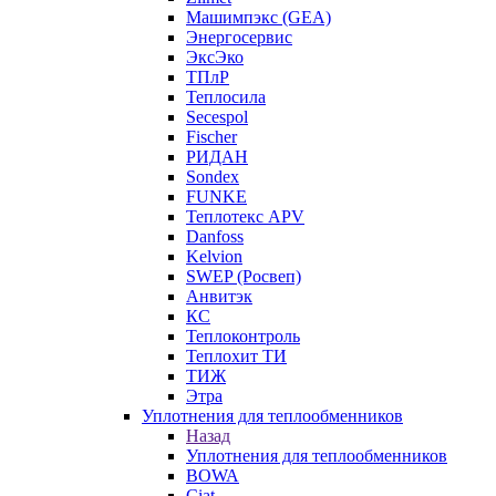
Машимпэкс (GEA)
Энергосервис
ЭксЭко
ТПлР
Теплосила
Secespol
Fischer
РИДАН
Sondex
FUNKE
Теплотекс APV
Danfoss
Kelvion
SWEP (Росвеп)
Анвитэк
КС
Теплоконтроль
Теплохит ТИ
ТИЖ
Этра
Уплотнения для теплообменников
Назад
Уплотнения для теплообменников
BOWA
Ciat