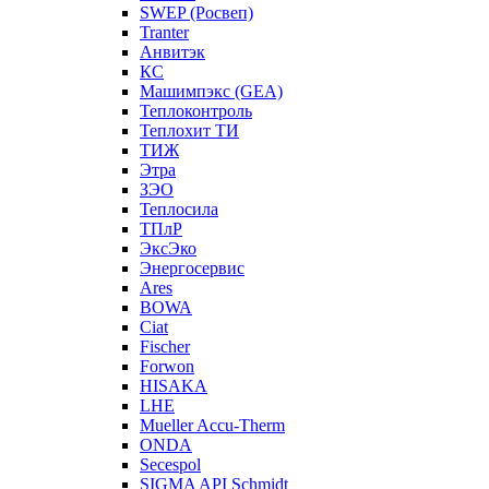
SWEP (Росвеп)
Tranter
Анвитэк
КС
Машимпэкс (GEA)
Теплоконтроль
Теплохит ТИ
ТИЖ
Этра
ЗЭО
Теплосила
ТПлР
ЭксЭко
Энергосервис
Ares
BOWA
Ciat
Fischer
Forwon
HISAKA
LHE
Mueller Accu-Therm
ONDA
Secespol
SIGMA API Schmidt