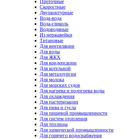
Проточные
Скоростные
Двухконтурные
Вода-вода
Вода-гликоль
Водоводяные
Из нержавейки
Титановые
Для вентиляции
Для воды
Для ЖКХ
Для конденсации
Для котельной
Для металлургии
Для молока
Для морских судов
Для нагрева и подогрева воды
Для охлаждения
Для пастеризации
Для пива и сусла
Для пищевой промышленности
Для систем отопления
Для теплицы
Для химической промышленности
Для горячего водоснабжения