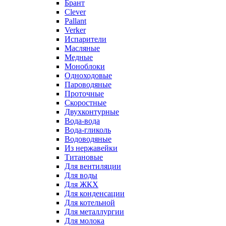
Брант
Clever
Pallant
Verker
Испарители
Масляные
Медные
Моноблоки
Одноходовые
Пароводяные
Проточные
Скоростные
Двухконтурные
Вода-вода
Вода-гликоль
Водоводяные
Из нержавейки
Титановые
Для вентиляции
Для воды
Для ЖКХ
Для конденсации
Для котельной
Для металлургии
Для молока