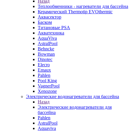
Назад
Теплообменники - нагреватели для бассейна
Керамический Thermotip EVOthermic
Аквасектор
Баском
Титановые PSA
Акватехника
AquaViva
AstralPool
Behncke
Bowman
Dinotec
Elecro
Emaux
Pahlen
Pool King
VagnerPool
Xenozone
Электрические водонагреватели для бассейна
Назад
Электрические водонагреватели для
бассейна
Pahlen
AstralPool
Aquaviva