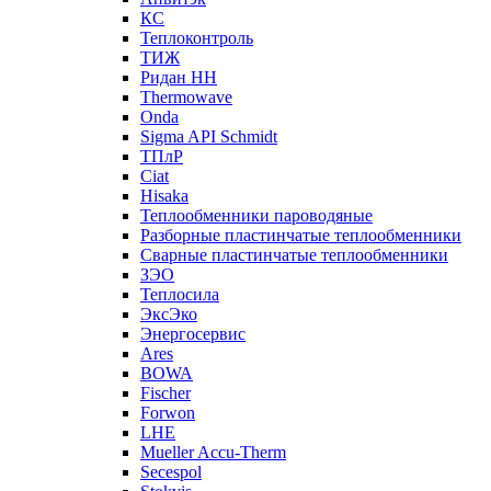
КС
Теплоконтроль
ТИЖ
Ридан НН
Thermowave
Onda
Sigma API Schmidt
ТПлР
Ciat
Hisaka
Теплообменники пароводяные
Разборные пластинчатые теплообменники
Сварные пластинчатые теплообменники
ЗЭО
Теплосила
ЭксЭко
Энергосервис
Ares
BOWA
Fischer
Forwon
LHE
Mueller Accu-Therm
Secespol