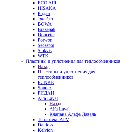
ECO AIR
HISAKA
Ридан
ЭксЭко
BOWA
Brazepak
Doucette
Forwon
Secespol
Stokvis
WTK
Пластины и уплотнения для теплообменников
Назад
Пластины и уплотнения для
теплообменников
FUNKE
Sondex
РИДАН
Alfa Laval
Назад
Alfa Laval
Клапана Альфа Лаваль
Теплотекс APV
Danfoss
Kelvion