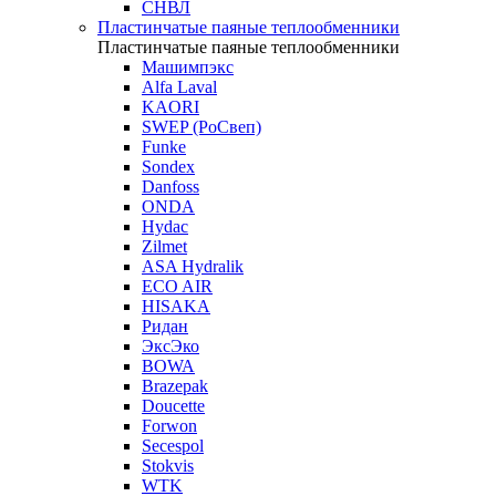
СНВЛ
Пластинчатые паяные теплообменники
Пластинчатые паяные теплообменники
Машимпэкс
Alfa Laval
KAORI
SWEP (РоСвеп)
Funke
Sondex
Danfoss
ONDA
Hydac
Zilmet
ASA Hydralik
ECO AIR
HISAKA
Ридан
ЭксЭко
BOWA
Brazepak
Doucette
Forwon
Secespol
Stokvis
WTK