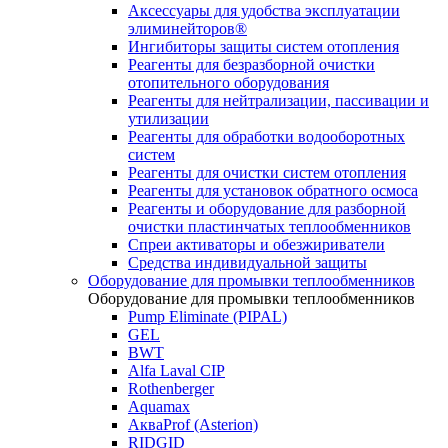
Аксессуары для удобства эксплуатации
элиминейторов®
Ингибиторы защиты систем отопления
Реагенты для безразборной очистки
отопительного оборудования
Реагенты для нейтрализации, пассивации и
утилизации
Реагенты для обработки водооборотных
систем
Реагенты для очистки систем отопления
Реагенты для установок обратного осмоса
Реагенты и оборудование для разборной
очистки пластинчатых теплообменников
Спреи активаторы и обезжириватели
Средства индивидуальной защиты
Оборудование для промывки теплообменников
Оборудование для промывки теплообменников
Pump Eliminate (PIPAL)
GEL
BWT
Alfa Laval CIP
Rothenberger
Aquamax
АкваProf (Asterion)
RIDGID