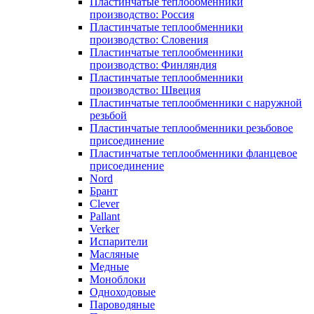
Пластинчатые теплообменники
производство: Россия
Пластинчатые теплообменники
производство: Словения
Пластинчатые теплообменники
производство: Финляндия
Пластинчатые теплообменники
производство: Швеция
Пластинчатые теплообменники с наружной
резьбой
Пластинчатые теплообменники резьбовое
присоединение
Пластинчатые теплообменники фланцевое
присоединение
Nord
Брант
Clever
Pallant
Verker
Испарители
Масляные
Медные
Моноблоки
Одноходовые
Пароводяные