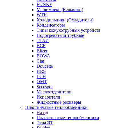
FUNKE
Машимпекс (Кельвион)
WTK
Холодильники (Охладители)
Конденсаторы
Типы кожухотрубных устройств
Подогреватели трубные
ТТАИ
BCF
Bitzer
BOWA
Ciat
Doucette
HRS
LCH
OMT
Secespol
Маслоотделители
Испарители
Жидкостные ресиверы
Пластинчатые теплообменники
Назад
Пластинчатые теплообменники
Этра ЭТ
Sondex