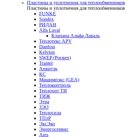
Пластины и уплотнения для теплообменников
Пластины и уплотнения для теплообменников
FUNKE
Sondex
РИДАН
Alfa Laval
Клапана Альфа Лаваль
Теплотекс APV
Danfoss
Kelvion
SWEP (Росвеп)
Tranter
Анвитэк
КС
Машимпэкс (GEA)
Теплоконтроль
Теплохит ТИ
ТИЖ
Этра
ЗЭО
Теплосила
ТПлР
ЭксЭко
Энергосервис
Ares