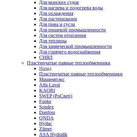
Для морских судов
Для нагрева и подогрева воды
Для охлаждения
Для пастеризации
Для пива и сусла
Для пищевой промышленности
Для систем отопления
Для теплицы
Для химической промышленности
Для горячего водоснабжения
СНВЛ
Пластинчатые паяные теплообменники
Назад
Пластинчатые паяные теплообменники
Машимпэкс
Alfa Laval
KAORI
SWEP (РоСвеп)
Funke
Sondex
Danfoss
ONDA
Hydac
Zilmet
ASA Hydralik