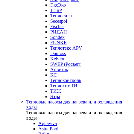
ЭксЭко
ТПлР
Теплосила
Secespol
Fischer
РИДАН
Sondex
FUNKE
Теплотекс APV
Danfoss
Kelvion
SWEP (Росвеп)
Анвитэк
КС
Теплоконтроль
Теплохит ТИ
ТИЖ
Этра
Тепловые насосы для нагрева или охлаждения
воды
Тепловые насосы для нагрева или охлаждения
воды
Aquaviva
AstralPool