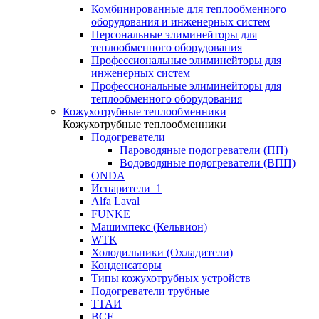
Комбинированные для теплообменного
оборудования и инженерных систем
Персональные элиминейторы для
теплообменного оборудования
Профессиональные элиминейторы для
инженерных систем
Профессиональные элиминейторы для
теплообменного оборудования
Кожухотрубные теплообменники
Кожухотрубные теплообменники
Подогреватели
Пароводяные подогреватели (ПП)
Водоводяные подогреватели (ВПП)
ONDA
Испарители_1
Alfa Laval
FUNKE
Машимпекс (Кельвион)
WTK
Холодильники (Охладители)
Конденсаторы
Типы кожухотрубных устройств
Подогреватели трубные
ТТАИ
BCF