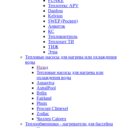
FUNKE
Теплотекс APV
Danfoss
Kelvion
SWEP (Росвеп)
Анвитэк
КС
Теплоконтроль
Теплохит ТИ
ТИЖ
Этра
Тепловые насосы для нагрева или охлаждения
воды
Назад
Тепловые насосы для нагрева или
охлаждения воды
Aquaviva
AstralPool
Brilix
Fairland
Phnix
Procopi Climexel
Zodiac
Чиллер Calorex
Теплообменники - нагреватели для бассейна