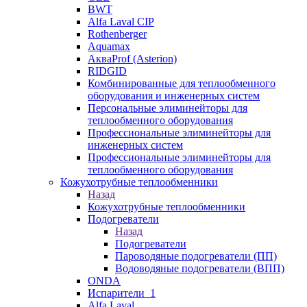
BWT
Alfa Laval CIP
Rothenberger
Aquamax
АкваProf (Asterion)
RIDGID
Комбинированные для теплообменного
оборудования и инженерных систем
Персональные элиминейторы для
теплообменного оборудования
Профессиональные элиминейторы для
инженерных систем
Профессиональные элиминейторы для
теплообменного оборудования
Кожухотрубные теплообменники
Назад
Кожухотрубные теплообменники
Подогреватели
Назад
Подогреватели
Пароводяные подогреватели (ПП)
Водоводяные подогреватели (ВПП)
ONDA
Испарители_1
Alfa Laval