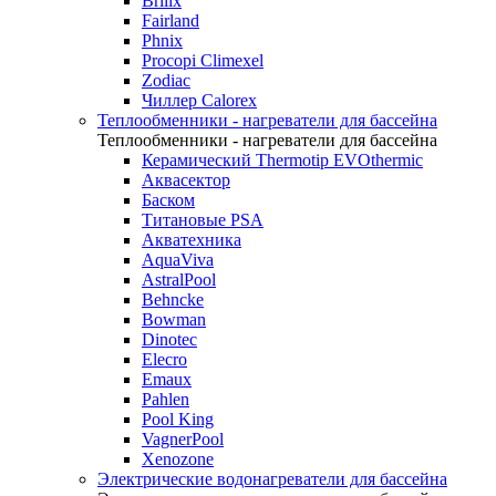
Brilix
Fairland
Phnix
Procopi Climexel
Zodiac
Чиллер Calorex
Теплообменники - нагреватели для бассейна
Теплообменники - нагреватели для бассейна
Керамический Thermotip EVOthermic
Аквасектор
Баском
Титановые PSA
Акватехника
AquaViva
AstralPool
Behncke
Bowman
Dinotec
Elecro
Emaux
Pahlen
Pool King
VagnerPool
Xenozone
Электрические водонагреватели для бассейна