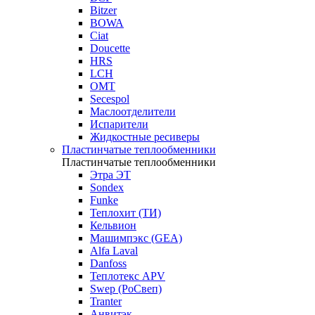
Bitzer
BOWA
Ciat
Doucette
HRS
LCH
OMT
Secespol
Маслоотделители
Испарители
Жидкостные ресиверы
Пластинчатые теплообменники
Пластинчатые теплообменники
Этра ЭТ
Sondex
Funke
Теплохит (ТИ)
Кельвион
Машимпэкс (GEA)
Alfa Laval
Danfoss
Теплотекс APV
Swep (РоСвеп)
Tranter
Анвитэк