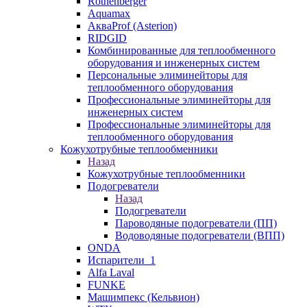
Rothenberger
Aquamax
АкваProf (Asterion)
RIDGID
Комбинированные для теплообменного
оборудования и инженерных систем
Персональные элиминейторы для
теплообменного оборудования
Профессиональные элиминейторы для
инженерных систем
Профессиональные элиминейторы для
теплообменного оборудования
Кожухотрубные теплообменники
Назад
Кожухотрубные теплообменники
Подогреватели
Назад
Подогреватели
Пароводяные подогреватели (ПП)
Водоводяные подогреватели (ВПП)
ONDA
Испарители_1
Alfa Laval
FUNKE
Машимпекс (Кельвион)