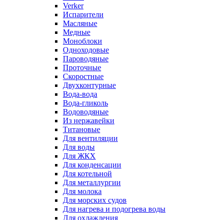
Verker
Испарители
Масляные
Медные
Моноблоки
Одноходовые
Пароводяные
Проточные
Скоростные
Двухконтурные
Вода-вода
Вода-гликоль
Водоводяные
Из нержавейки
Титановые
Для вентиляции
Для воды
Для ЖКХ
Для конденсации
Для котельной
Для металлургии
Для молока
Для морских судов
Для нагрева и подогрева воды
Для охлаждения