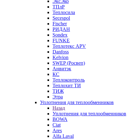
ЭксЭко
ТПлР
Теплосила
Secespol
Fischer
РИДАН
Sondex
FUNKE
Теплотекс APV
Danfoss
Kelvion
SWEP (Росвеп)
Анвитэк
КС
Теплоконтроль
Теплохит ТИ
ТИЖ
Этра
Уплотнения для теплообменников
Назад
Уплотнения для теплообменников
BOWA
Ciat
Ares
Alfa Laval