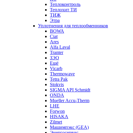
Теплоконтроль
Теплохит ТИ
ТИЖ
Этра
Уплотнения для теплообменников
BOWA
Ciat
Ares
Alfa Laval
Tranter
ЗЭО
Ещё
Vicarb
Thermowave
Tetra Pak
Stokvis
SIGMA API Schmidt
ONDA
Mueller Accu-Therm
LHE
Forwon
HISAKA
Zilmet
Машимпэкс (GEA)
Энергосервис