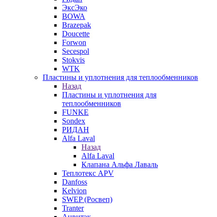
ЭксЭко
BOWA
Brazepak
Doucette
Forwon
Secespol
Stokvis
WTK
Пластины и уплотнения для теплообменников
Назад
Пластины и уплотнения для
теплообменников
FUNKE
Sondex
РИДАН
Alfa Laval
Назад
Alfa Laval
Клапана Альфа Лаваль
Теплотекс APV
Danfoss
Kelvion
SWEP (Росвеп)
Tranter
Анвитэк