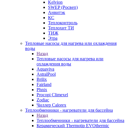
Kelvion
SWEP (Росвеп)
Анвитэк
КС
Теплоконтроль
Теплохит ТИ
ТИЖ
Этра
Тепловые насосы для нагрева или охлаждения
воды
Назад
Тепловые насосы для нагрева или
охлаждения воды
Aquaviva
AstralPool
Brilix
Fairland
Phnix
Procopi Climexel
Zodiac
Чиллер Calorex
Теплообменники - нагреватели для бассейна
Назад
Теплообменники - нагреватели для бассейна
Керамический Thermotip EVOthermic