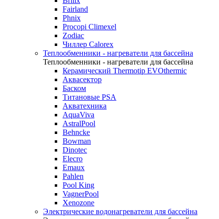
Brilix
Fairland
Phnix
Procopi Climexel
Zodiac
Чиллер Calorex
Теплообменники - нагреватели для бассейна
Теплообменники - нагреватели для бассейна
Керамический Thermotip EVOthermic
Аквасектор
Баском
Титановые PSA
Акватехника
AquaViva
AstralPool
Behncke
Bowman
Dinotec
Elecro
Emaux
Pahlen
Pool King
VagnerPool
Xenozone
Электрические водонагреватели для бассейна