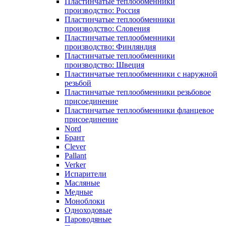
Пластинчатые теплообменники
производство: Россия
Пластинчатые теплообменники
производство: Словения
Пластинчатые теплообменники
производство: Финляндия
Пластинчатые теплообменники
производство: Швеция
Пластинчатые теплообменники с наружной
резьбой
Пластинчатые теплообменники резьбовое
присоединение
Пластинчатые теплообменники фланцевое
присоединение
Nord
Брант
Clever
Pallant
Verker
Испарители
Масляные
Медные
Моноблоки
Одноходовые
Пароводяные