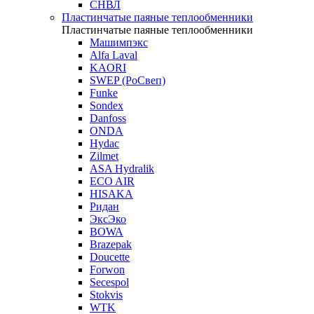
СНВЛ
Пластинчатые паяные теплообменники
Пластинчатые паяные теплообменники
Машимпэкс
Alfa Laval
KAORI
SWEP (РоСвеп)
Funke
Sondex
Danfoss
ONDA
Hydac
Zilmet
ASA Hydralik
ECO AIR
HISAKA
Ридан
ЭксЭко
BOWA
Brazepak
Doucette
Forwon
Secespol
Stokvis
WTK