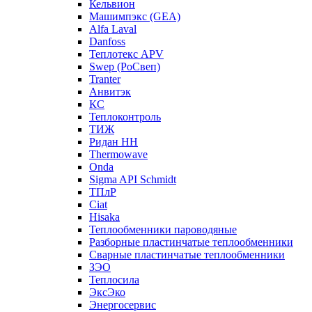
Кельвион
Машимпэкс (GEA)
Alfa Laval
Danfoss
Теплотекс APV
Swep (РоСвеп)
Tranter
Анвитэк
КС
Теплоконтроль
ТИЖ
Ридан НН
Thermowave
Onda
Sigma API Schmidt
ТПлР
Ciat
Hisaka
Теплообменники пароводяные
Разборные пластинчатые теплообменники
Сварные пластинчатые теплообменники
ЗЭО
Теплосила
ЭксЭко
Энергосервис