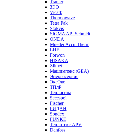
Tranter
ЗЭО
Vicarb
Thermowave
Tetra Pak
Stokvis
SIGMA API Schmidt
ONDA
Mueller Accu-Therm
LHE
Forwon
HISAKA
Zilmet
Машимпэкс (GEA)
Энергосервис
ЭксЭко
ТПлР
Теплосила
Secespol
Fischer
РИДАН
Sondex
FUNKE
Теплотекс APV
Danfoss