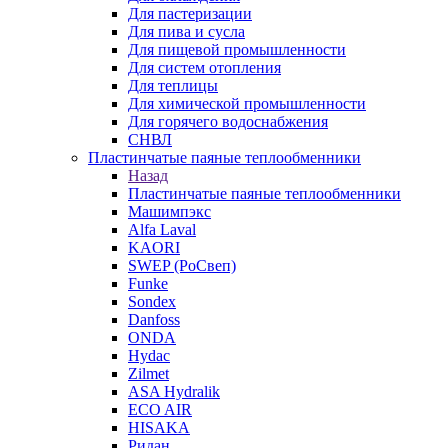
Для пастеризации
Для пива и сусла
Для пищевой промышленности
Для систем отопления
Для теплицы
Для химической промышленности
Для горячего водоснабжения
СНВЛ
Пластинчатые паяные теплообменники
Назад
Пластинчатые паяные теплообменники
Машимпэкс
Alfa Laval
KAORI
SWEP (РоСвеп)
Funke
Sondex
Danfoss
ONDA
Hydac
Zilmet
ASA Hydralik
ECO AIR
HISAKA
Ридан