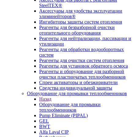
SteelTEX®
Аксессуары для удобства эксплуатации
элиминейторов®
Ингибиторы защиты систем отопления
Реагенты для безразборной очистки
отопительного оборудования
Реагенты для нейтрализации, пассивации и
утилизации
Реагенты для обработки водооборотных
систем
Реагенты для очистки систем отопления
Реагенты для установок обратного осмоса
Реагенты и оборудование для разборной
очистки пластинчатых теплообменников
Спреи активаторы и обезжириватели
Средства индивидуальной защиты
Оборудование для промывки теплообменников
Назад
Оборудование для промывки
теплообменников
Pump Eliminate (PIPAL)
GEL
BWT
Alfa Laval CIP