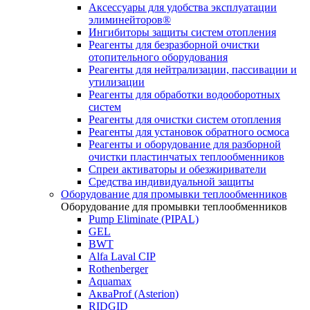
Аксессуары для удобства эксплуатации
элиминейторов®
Ингибиторы защиты систем отопления
Реагенты для безразборной очистки
отопительного оборудования
Реагенты для нейтрализации, пассивации и
утилизации
Реагенты для обработки водооборотных
систем
Реагенты для очистки систем отопления
Реагенты для установок обратного осмоса
Реагенты и оборудование для разборной
очистки пластинчатых теплообменников
Спреи активаторы и обезжириватели
Средства индивидуальной защиты
Оборудование для промывки теплообменников
Оборудование для промывки теплообменников
Pump Eliminate (PIPAL)
GEL
BWT
Alfa Laval CIP
Rothenberger
Aquamax
АкваProf (Asterion)
RIDGID