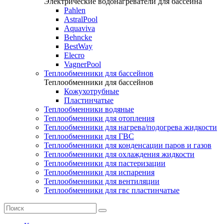
Электрические водонагреватели для бассейна
Pahlen
AstralPool
Aquaviva
Behncke
BestWay
Elecro
VagnerPool
Теплообменники для бассейнов
Теплообменники для бассейнов
Кожухотрубные
Пластинчатые
Теплообменники водяные
Теплообменники для отопления
Теплообменники для нагрева/подогрева жидкости
Теплообменники для ГВС
Теплообменники для конденсации паров и газов
Теплообменники для охлаждения жидкости
Теплообменники для пастеризации
Теплообменники для испарения
Теплообменники для вентиляции
Теплообменники для гвс пластинчатые