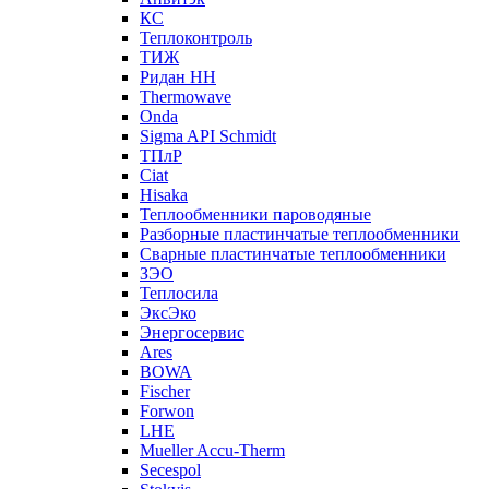
КС
Теплоконтроль
ТИЖ
Ридан НН
Thermowave
Onda
Sigma API Schmidt
ТПлР
Ciat
Hisaka
Теплообменники пароводяные
Разборные пластинчатые теплообменники
Сварные пластинчатые теплообменники
ЗЭО
Теплосила
ЭксЭко
Энергосервис
Ares
BOWA
Fischer
Forwon
LHE
Mueller Accu-Therm
Secespol