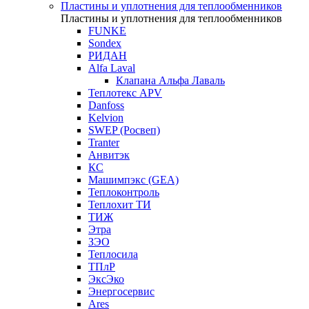
Пластины и уплотнения для теплообменников
Пластины и уплотнения для теплообменников
FUNKE
Sondex
РИДАН
Alfa Laval
Клапана Альфа Лаваль
Теплотекс APV
Danfoss
Kelvion
SWEP (Росвеп)
Tranter
Анвитэк
КС
Машимпэкс (GEA)
Теплоконтроль
Теплохит ТИ
ТИЖ
Этра
ЗЭО
Теплосила
ТПлР
ЭксЭко
Энергосервис
Ares