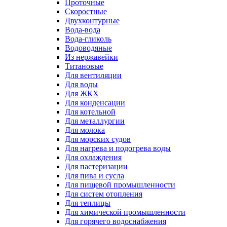
Проточные
Скоростные
Двухконтурные
Вода-вода
Вода-гликоль
Водоводяные
Из нержавейки
Титановые
Для вентиляции
Для воды
Для ЖКХ
Для конденсации
Для котельной
Для металлургии
Для молока
Для морских судов
Для нагрева и подогрева воды
Для охлаждения
Для пастеризации
Для пива и сусла
Для пищевой промышленности
Для систем отопления
Для теплицы
Для химической промышленности
Для горячего водоснабжения