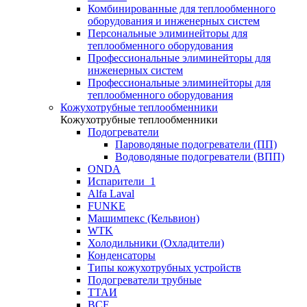
Комбинированные для теплообменного
оборудования и инженерных систем
Персональные элиминейторы для
теплообменного оборудования
Профессиональные элиминейторы для
инженерных систем
Профессиональные элиминейторы для
теплообменного оборудования
Кожухотрубные теплообменники
Кожухотрубные теплообменники
Подогреватели
Пароводяные подогреватели (ПП)
Водоводяные подогреватели (ВПП)
ONDA
Испарители_1
Alfa Laval
FUNKE
Машимпекс (Кельвион)
WTK
Холодильники (Охладители)
Конденсаторы
Типы кожухотрубных устройств
Подогреватели трубные
ТТАИ
BCF