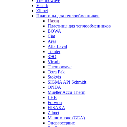
Thermowave
Vicarb
Zilmet
Пластины для теплообменников
Назад
Пластины для теплообменников
BOWA
Ciat
Ares
Alfa Laval
Tranter
ЗЭО
Vicarb
Thermowave
Tetra Pak
Stokvis
SIGMA API Schmidt
ONDA
Mueller Accu-Therm
LHE
Forwon
HISAKA
Zilmet
Машимпэкс (GEA)
Энергосервис