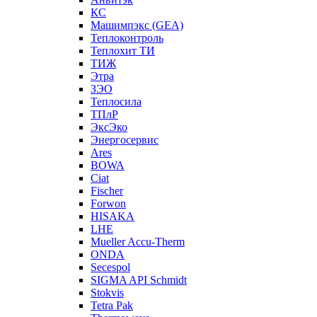
КС
Машимпэкс (GEA)
Теплоконтроль
Теплохит ТИ
ТИЖ
Этра
ЗЭО
Теплосила
ТПлР
ЭксЭко
Энергосервис
Ares
BOWA
Ciat
Fischer
Forwon
HISAKA
LHE
Mueller Accu-Therm
ONDA
Secespol
SIGMA API Schmidt
Stokvis
Tetra Pak