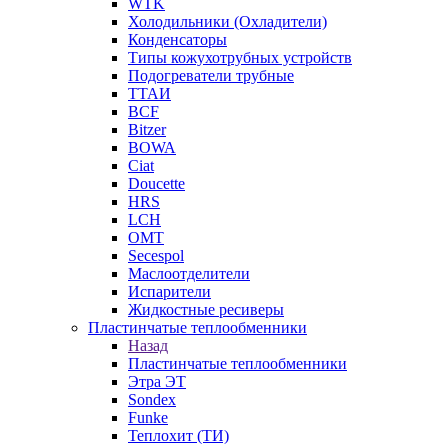
WTK
Холодильники (Охладители)
Конденсаторы
Типы кожухотрубных устройств
Подогреватели трубные
ТТАИ
BCF
Bitzer
BOWA
Ciat
Doucette
HRS
LCH
OMT
Secespol
Маслоотделители
Испарители
Жидкостные ресиверы
Пластинчатые теплообменники
Назад
Пластинчатые теплообменники
Этра ЭТ
Sondex
Funke
Теплохит (ТИ)