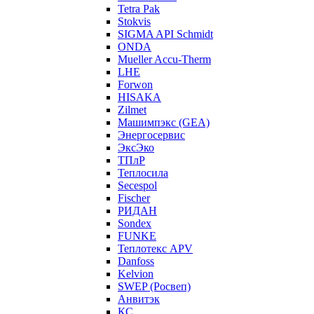
Tetra Pak
Stokvis
SIGMA API Schmidt
ONDA
Mueller Accu-Therm
LHE
Forwon
HISAKA
Zilmet
Машимпэкс (GEA)
Энергосервис
ЭксЭко
ТПлР
Теплосила
Secespol
Fischer
РИДАН
Sondex
FUNKE
Теплотекс APV
Danfoss
Kelvion
SWEP (Росвеп)
Анвитэк
КС