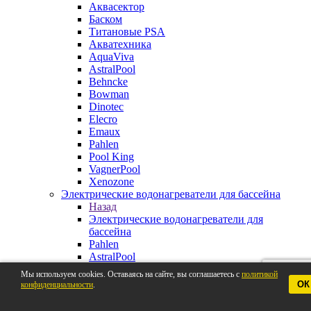
Аквасектор
Баском
Титановые PSA
Акватехника
AquaViva
AstralPool
Behncke
Bowman
Dinotec
Elecro
Emaux
Pahlen
Pool King
VagnerPool
Xenozone
Электрические водонагреватели для бассейна
Назад
Электрические водонагреватели для
бассейна
Pahlen
AstralPool
Aquaviva
Мы используем cookies. Оставаясь на сайте, вы соглашаетесь с
политикой
Behncke
ОК
конфиденциальности
.
BestWay
Elecro