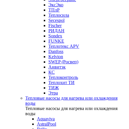
ЭксЭко
ТПлР
Теплосила
Secespol
Fischer
РИДАН
Sondex
FUNKE
Теплотекс APV
Danfoss
Kelvion
SWEP (Росвеп)
Анвитэк
КС
Теплоконтроль
Теплохит ТИ
ТИЖ
Этра
Тепловые насосы для нагрева или охлаждения
воды
Тепловые насосы для нагрева или охлаждения
воды
Aquaviva
AstralPool