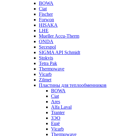
BOWA
Ciat
Fischer
Forwon
HISAKA
LHE
Mueller Accu-Therm
ONDA
Secespol
SIGMA API Schmidt
Stokvis
Tetra Pak
Thermowave
Vicarb
Zilmet
Пластины для теплообменников
BOWA
Ciat
Ares
Alfa Laval
Tranter
ЗЭО
Ещё
Vicarb
Thermowave