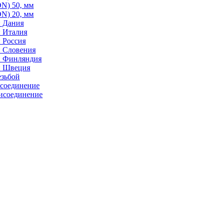
N) 50, мм
N) 20, мм
: Дания
: Италия
 Россия
: Словения
: Финляндия
: Швеция
езьбой
исоединение
исоединение