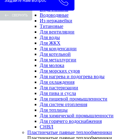
Задайте нам вопрос
Вода-вода
Вода-гликоль
Водоводяные
СВЕРНУТЬ
Из нержавейки
Титановые
Для вентиляции
Для воды
Для ЖКХ
Для конденсации
Для котельной
Для металлургии
Для молока
Для морских судов
Для нагрева и подогрева воды
Для охлаждения
Для пастеризации
Для пива и сусла
Для пищевой промышленности
Для систем отопления
Для теплицы
Для химической промышленности
Для горячего водоснабжения
СНВЛ
Пластинчатые паяные теплообменники
Пластинчатые паяные теплообменники