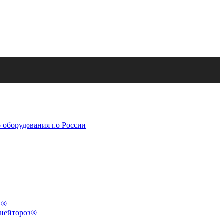
X®
инейторов®