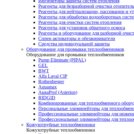
Ингибиторы защиты систем отопления
Реагенты для безразборной очистки отопител
Реагенты для нейтрализации, пассивации и у
Реагенты для обработки водооборотных сист
Реагенты для очистки систем отопления
Реагенты для установок обратного осмоса
Реагенты и оборудование для разборной очи
Спреи активаторы и обезжириватели
Средства индивидуальной защиты
Оборудование для промывки теплообменников
Оборудование для промывки теплообменников
Pump Eliminate (PIPAL)
GEL
BWT
Alfa Laval CIP
Rothenberger
Aquamax
АкваProf (Asterion)
RIDGID
Комбинированные для теплообменного обору
Персональные элиминейторы для теплообмен
Профессиональные элиминейторы для инжен
Профессиональные элиминейторы для теплоо
Кожухотрубные теплообменники
Кожухотрубные теплообменники