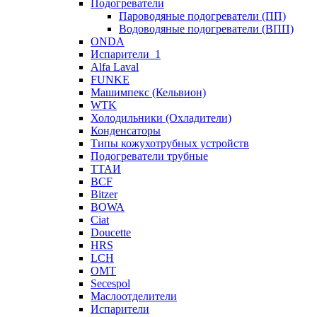
Подогреватели
Пароводяные подогреватели (ПП)
Водоводяные подогреватели (ВПП)
ONDA
Испарители_1
Alfa Laval
FUNKE
Машимпекс (Кельвион)
WTK
Холодильники (Охладители)
Конденсаторы
Типы кожухотрубных устройств
Подогреватели трубные
ТТАИ
BCF
Bitzer
BOWA
Ciat
Doucette
HRS
LCH
OMT
Secespol
Маслоотделители
Испарители