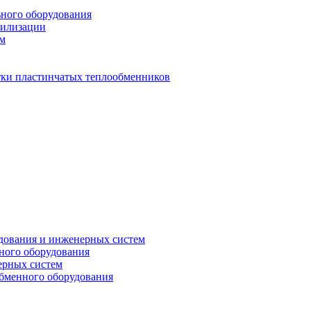
ьного оборудования
тилизации
ем
стки пластинчатых теплообменников
дования и инженерных систем
ного оборудования
ерных систем
бменного оборудования