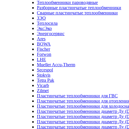
Теплообменники пароводяные
Разборные пластинчатые теплообменники
Сварные пластинчатые теплообменники
ЗЭО
Теплосила
ЭксЭко
Энергосервис
Ares
BOWA
Fischer
Forwon
LHE
Mueller Accu-Therm
Secespol
Stokvis
Tetra Pak
Vicarb
Zilmet
Пластинчатые теплообменники для ГВС
Пластинчатые теплообменники для отоплени
Пластинчатые теплообменники для холодосн
Пластинчатые теплообменники диаметр Ду (D
Пластинчатые теплообменники диаметр Ду (D
Пластинчатые теплообменники диаметр Ду (D
Пластинчатые теплообменники диаметр Ду (D