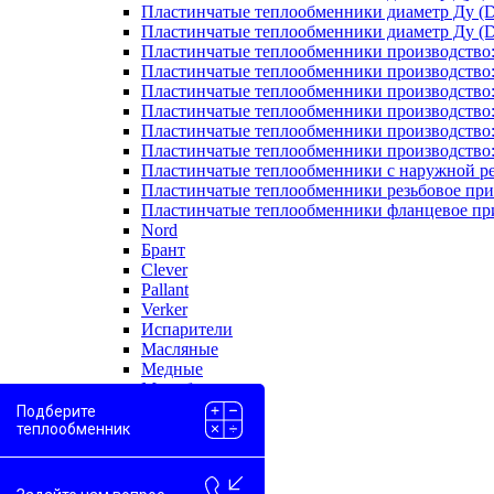
Пластинчатые теплообменники диаметр Ду (D
Пластинчатые теплообменники диаметр Ду (D
Пластинчатые теплообменники производство
Пластинчатые теплообменники производство
Пластинчатые теплообменники производство:
Пластинчатые теплообменники производство
Пластинчатые теплообменники производство
Пластинчатые теплообменники производство
Пластинчатые теплообменники с наружной р
Пластинчатые теплообменники резьбовое пр
Пластинчатые теплообменники фланцевое пр
Nord
Брант
Clever
Pallant
Verker
Испарители
Масляные
Медные
Моноблоки
Одноходовые
Подберите
Пароводяные
теплообменник
Проточные
Скоростные
Двухконтурные