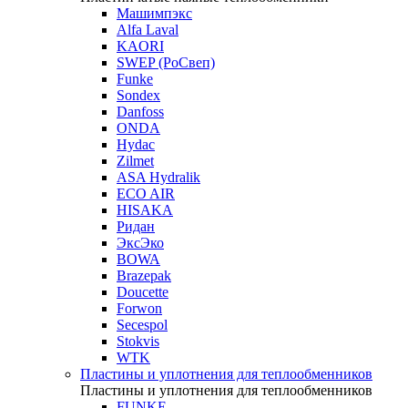
Машимпэкс
Alfa Laval
KAORI
SWEP (РоСвеп)
Funke
Sondex
Danfoss
ONDA
Hydac
Zilmet
ASA Hydralik
ECO AIR
HISAKA
Ридан
ЭксЭко
BOWA
Brazepak
Doucette
Forwon
Secespol
Stokvis
WTK
Пластины и уплотнения для теплообменников
Пластины и уплотнения для теплообменников
FUNKE