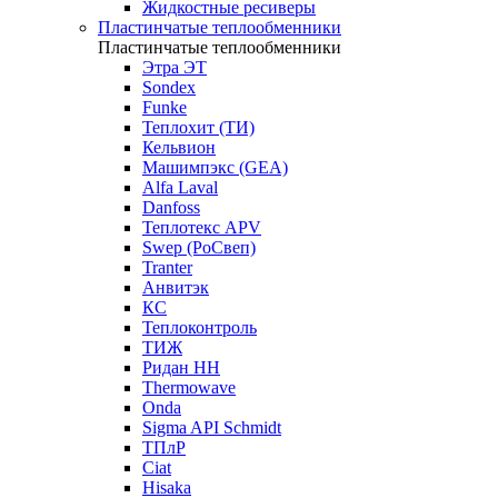
Жидкостные ресиверы
Пластинчатые теплообменники
Пластинчатые теплообменники
Этра ЭТ
Sondex
Funke
Теплохит (ТИ)
Кельвион
Машимпэкс (GEA)
Alfa Laval
Danfoss
Теплотекс APV
Swep (РоСвеп)
Tranter
Анвитэк
КС
Теплоконтроль
ТИЖ
Ридан НН
Thermowave
Onda
Sigma API Schmidt
ТПлР
Ciat
Hisaka