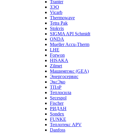
Tranter
ЗЭО
Vicarb
Thermowave
Tetra Pak
Stokvis
SIGMA API Schmidt
ONDA
Mueller Accu-Therm
LHE
Forwon
HISAKA
Zilmet
Машимпэкс (GEA)
Энергосервис
ЭксЭко
ТПлР
Теплосила
Secespol
Fischer
РИДАН
Sondex
FUNKE
Теплотекс APV
Danfoss