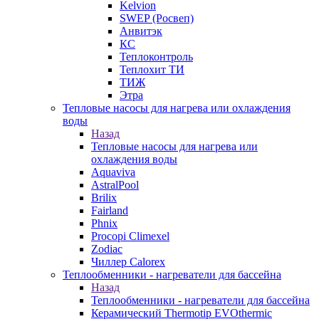
Kelvion
SWEP (Росвеп)
Анвитэк
КС
Теплоконтроль
Теплохит ТИ
ТИЖ
Этра
Тепловые насосы для нагрева или охлаждения
воды
Назад
Тепловые насосы для нагрева или
охлаждения воды
Aquaviva
AstralPool
Brilix
Fairland
Phnix
Procopi Climexel
Zodiac
Чиллер Calorex
Теплообменники - нагреватели для бассейна
Назад
Теплообменники - нагреватели для бассейна
Керамический Thermotip EVOthermic