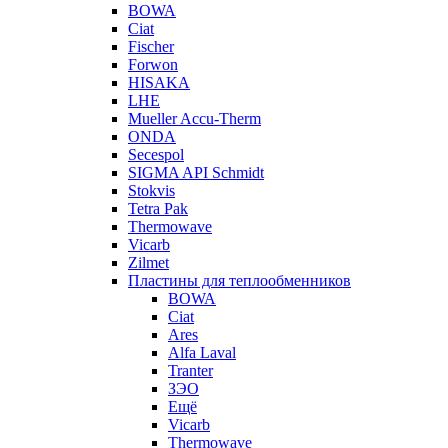
BOWA
Ciat
Fischer
Forwon
HISAKA
LHE
Mueller Accu-Therm
ONDA
Secespol
SIGMA API Schmidt
Stokvis
Tetra Pak
Thermowave
Vicarb
Zilmet
Пластины для теплообменников
BOWA
Ciat
Ares
Alfa Laval
Tranter
ЗЭО
Ещё
Vicarb
Thermowave