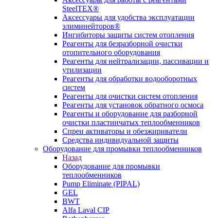
SteelTEX®
Аксессуары для удобства эксплуатации
элиминейторов®
Ингибиторы защиты систем отопления
Реагенты для безразборной очистки
отопительного оборудования
Реагенты для нейтрализации, пассивации и
утилизации
Реагенты для обработки водооборотных
систем
Реагенты для очистки систем отопления
Реагенты для установок обратного осмоса
Реагенты и оборудование для разборной
очистки пластинчатых теплообменников
Спреи активаторы и обезжириватели
Средства индивидуальной защиты
Оборудование для промывки теплообменников
Назад
Оборудование для промывки
теплообменников
Pump Eliminate (PIPAL)
GEL
BWT
Alfa Laval CIP