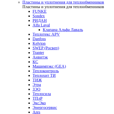
Пластины и уплотнения для теплообменников
Пластины и уплотнения для теплообменников
FUNKE
Sondex
РИДАН
Alfa Laval
Клапана Альфа Лаваль
Теплотекс APV
Danfoss
Kelvion
SWEP (Росвеп)
Tranter
Анвитэк
КС
Машимпэкс (GEA)
Теплоконтроль
Теплохит ТИ
ТИЖ
Этра
ЗЭО
Теплосила
ТПлР
ЭксЭко
Энергосервис
Ares