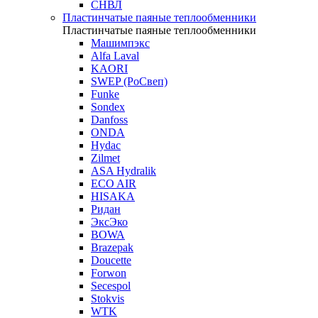
СНВЛ
Пластинчатые паяные теплообменники
Пластинчатые паяные теплообменники
Машимпэкс
Alfa Laval
KAORI
SWEP (РоСвеп)
Funke
Sondex
Danfoss
ONDA
Hydac
Zilmet
ASA Hydralik
ECO AIR
HISAKA
Ридан
ЭксЭко
BOWA
Brazepak
Doucette
Forwon
Secespol
Stokvis
WTK