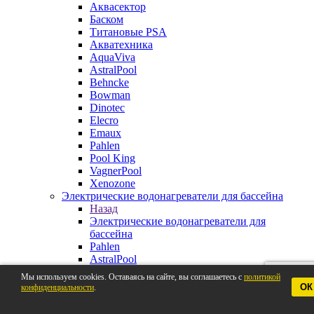
Аквасектор
Баском
Титановые PSA
Акватехника
AquaViva
AstralPool
Behncke
Bowman
Dinotec
Elecro
Emaux
Pahlen
Pool King
VagnerPool
Xenozone
Электрические водонагреватели для бассейна
Назад
Электрические водонагреватели для
бассейна
Pahlen
AstralPool
Aquaviva
Мы используем cookies. Оставаясь на сайте, вы соглашаетесь с
политикой
Behncke
ОК
конфиденциальности
.
BestWay
Elecro