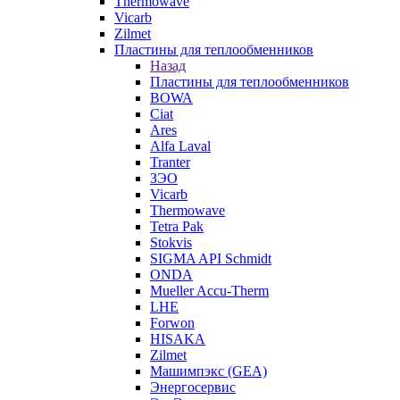
Thermowave
Vicarb
Zilmet
Пластины для теплообменников
Назад
Пластины для теплообменников
BOWA
Ciat
Ares
Alfa Laval
Tranter
ЗЭО
Vicarb
Thermowave
Tetra Pak
Stokvis
SIGMA API Schmidt
ONDA
Mueller Accu-Therm
LHE
Forwon
HISAKA
Zilmet
Машимпэкс (GEA)
Энергосервис