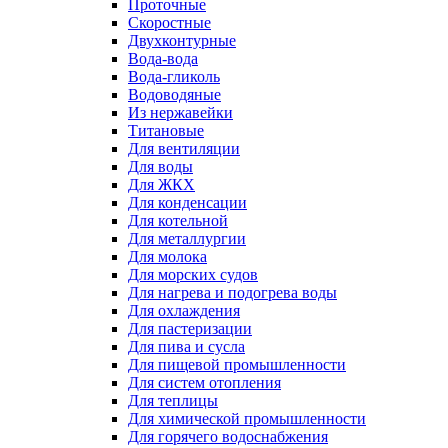
Проточные
Скоростные
Двухконтурные
Вода-вода
Вода-гликоль
Водоводяные
Из нержавейки
Титановые
Для вентиляции
Для воды
Для ЖКХ
Для конденсации
Для котельной
Для металлургии
Для молока
Для морских судов
Для нагрева и подогрева воды
Для охлаждения
Для пастеризации
Для пива и сусла
Для пищевой промышленности
Для систем отопления
Для теплицы
Для химической промышленности
Для горячего водоснабжения