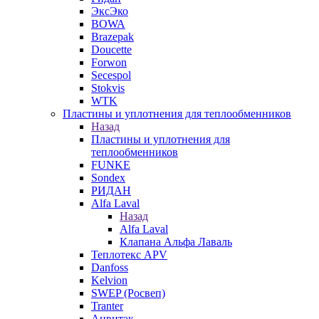
ЭксЭко
BOWA
Brazepak
Doucette
Forwon
Secespol
Stokvis
WTK
Пластины и уплотнения для теплообменников
Назад
Пластины и уплотнения для
теплообменников
FUNKE
Sondex
РИДАН
Alfa Laval
Назад
Alfa Laval
Клапана Альфа Лаваль
Теплотекс APV
Danfoss
Kelvion
SWEP (Росвеп)
Tranter
Анвитэк