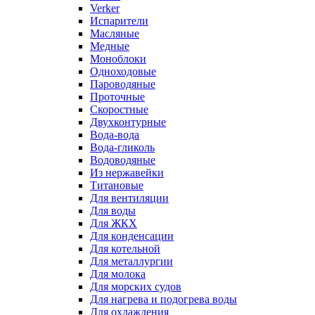
Verker
Испарители
Масляные
Медные
Моноблоки
Одноходовые
Пароводяные
Проточные
Скоростные
Двухконтурные
Вода-вода
Вода-гликоль
Водоводяные
Из нержавейки
Титановые
Для вентиляции
Для воды
Для ЖКХ
Для конденсации
Для котельной
Для металлургии
Для молока
Для морских судов
Для нагрева и подогрева воды
Для охлаждения