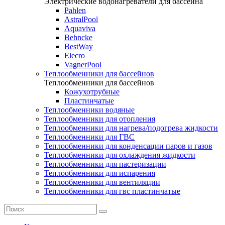
Электрические водонагреватели для бассейна
Pahlen
AstralPool
Aquaviva
Behncke
BestWay
Elecro
VagnerPool
Теплообменники для бассейнов
Теплообменники для бассейнов
Кожухотрубные
Пластинчатые
Теплообменники водяные
Теплообменники для отопления
Теплообменники для нагрева/подогрева жидкости
Теплообменники для ГВС
Теплообменники для конденсации паров и газов
Теплообменники для охлаждения жидкости
Теплообменники для пастеризации
Теплообменники для испарения
Теплообменники для вентиляции
Теплообменники для гвс пластинчатые