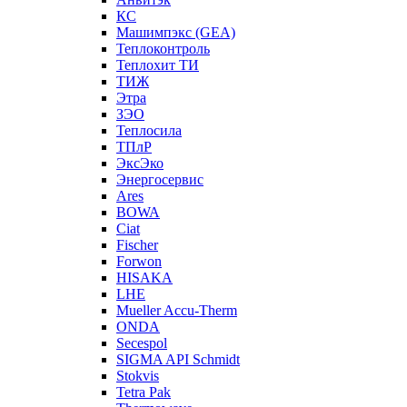
КС
Машимпэкс (GEA)
Теплоконтроль
Теплохит ТИ
ТИЖ
Этра
ЗЭО
Теплосила
ТПлР
ЭксЭко
Энергосервис
Ares
BOWA
Ciat
Fischer
Forwon
HISAKA
LHE
Mueller Accu-Therm
ONDA
Secespol
SIGMA API Schmidt
Stokvis
Tetra Pak