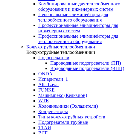
Комбинированные для теплообменного
оборудования и инженерных систем
Персональные элиминейторы для
теплообменного оборудования
Профессиональные элиминейторы для
инженерных систем
Профессиональные элиминейторы для
теплообменного оборудования
Кожухотрубные теплообменники
Кожухотрубные теплообменники
Подогреватели
Пароводяные подогреватели (ПП)
Водоводяные подогреватели (ВПП)
ONDA
Испарители_1
Alfa Laval
FUNKE
Машимпекс (Кельвион)
WTK
Холодильники (Охладители)
Конденсаторы
Типы кожухотрубных устройств
Подогреватели трубные
ТТАИ
BCF