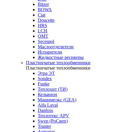
Bitzer
BOWA
Ciat
Doucette
HRS
LCH
OMT
Secespol
Маслоотделители
Испарители
Жидкостные ресиверы
Пластинчатые теплообменники
Пластинчатые теплообменники
Этра ЭТ
Sondex
Funke
Теплохит (ТИ)
Кельвион
Машимпэкс (GEA)
Alfa Laval
Danfoss
Теплотекс APV
Swep (РоСвеп)
Tranter
Анвитэк