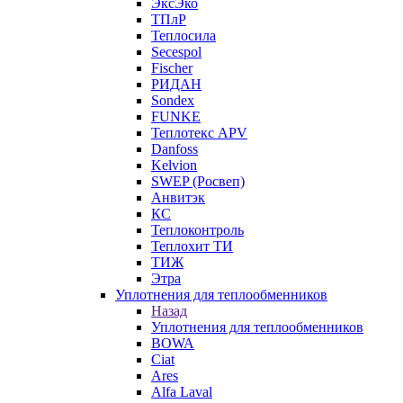
ЭксЭко
ТПлР
Теплосила
Secespol
Fischer
РИДАН
Sondex
FUNKE
Теплотекс APV
Danfoss
Kelvion
SWEP (Росвеп)
Анвитэк
КС
Теплоконтроль
Теплохит ТИ
ТИЖ
Этра
Уплотнения для теплообменников
Назад
Уплотнения для теплообменников
BOWA
Ciat
Ares
Alfa Laval