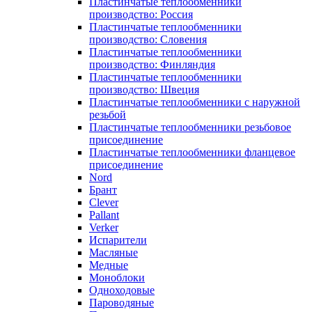
Пластинчатые теплообменники
производство: Россия
Пластинчатые теплообменники
производство: Словения
Пластинчатые теплообменники
производство: Финляндия
Пластинчатые теплообменники
производство: Швеция
Пластинчатые теплообменники с наружной
резьбой
Пластинчатые теплообменники резьбовое
присоединение
Пластинчатые теплообменники фланцевое
присоединение
Nord
Брант
Clever
Pallant
Verker
Испарители
Масляные
Медные
Моноблоки
Одноходовые
Пароводяные