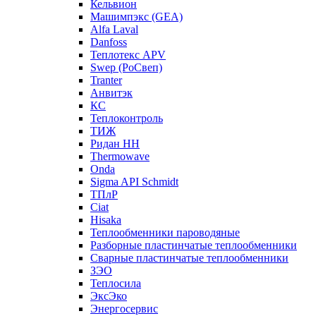
Кельвион
Машимпэкс (GEA)
Alfa Laval
Danfoss
Теплотекс APV
Swep (РоСвеп)
Tranter
Анвитэк
КС
Теплоконтроль
ТИЖ
Ридан НН
Thermowave
Onda
Sigma API Schmidt
ТПлР
Ciat
Hisaka
Теплообменники пароводяные
Разборные пластинчатые теплообменники
Сварные пластинчатые теплообменники
ЗЭО
Теплосила
ЭксЭко
Энергосервис