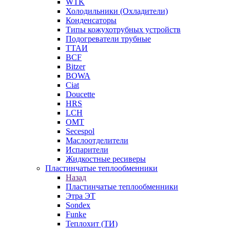
WTK
Холодильники (Охладители)
Конденсаторы
Типы кожухотрубных устройств
Подогреватели трубные
ТТАИ
BCF
Bitzer
BOWA
Ciat
Doucette
HRS
LCH
OMT
Secespol
Маслоотделители
Испарители
Жидкостные ресиверы
Пластинчатые теплообменники
Назад
Пластинчатые теплообменники
Этра ЭТ
Sondex
Funke
Теплохит (ТИ)