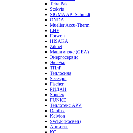
Tetra Pak
Stokvis
SIGMA API Schmidt
ONDA
Mueller Accu-Therm
LHE
Forwon
HISAKA
Zilmet
Машимпэкс (GEA)
Энергосервис
ЭксЭко
ТПлР
Теплосила
Secespol
Fischer
РИДАН
Sondex
FUNKE
Теплотекс APV
Danfoss
Kelvion
SWEP (Росвеп)
Анвитэк
КС