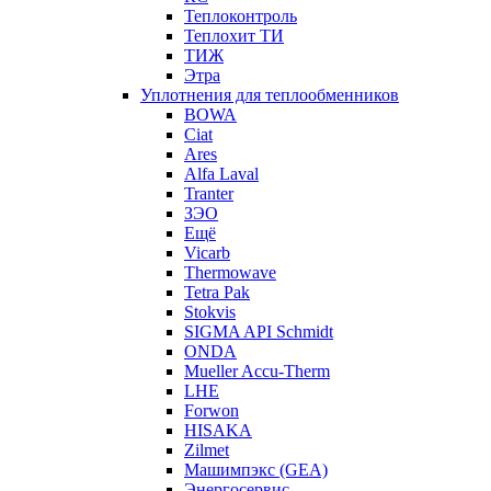
Теплоконтроль
Теплохит ТИ
ТИЖ
Этра
Уплотнения для теплообменников
BOWA
Ciat
Ares
Alfa Laval
Tranter
ЗЭО
Ещё
Vicarb
Thermowave
Tetra Pak
Stokvis
SIGMA API Schmidt
ONDA
Mueller Accu-Therm
LHE
Forwon
HISAKA
Zilmet
Машимпэкс (GEA)
Энергосервис