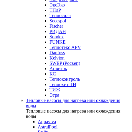
ЭксЭко
ТПлР
Теплосила
Secespol
Fischer
РИДАН
Sondex
FUNKE
Теплотекс APV
Danfoss
Kelvion
SWEP (Росвеп)
Анвитэк
КС
Теплоконтроль
Теплохит ТИ
ТИЖ
Этра
Тепловые насосы для нагрева или охлаждения
воды
Тепловые насосы для нагрева или охлаждения
воды
Aquaviva
AstralPool