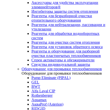
Аксессуары для удобства эксплуатации
элиминейторов®
Ингибиторы защиты систем отопления
Реагенты для безразборной очистки
отопительного оборудования
Реагенты для нейтрализации, пассивации и
утилизации
Реагенты для обработки водооборотных
систем
Реагенты для очистки систем отопления
Реагенты для установок обратного осмоса
Реагенты и оборудование для разборной
очистки пластинчатых теплообменников
Спреи активаторы и обезжириватели
Средства индивидуальной защиты
Оборудование для промывки теплообменников
Оборудование для промывки теплообменников
Pump Eliminate (PIPAL)
GEL
BWT
Alfa Laval CIP
Rothenberger
Aquamax
АкваProf (Asterion)
RIDGID