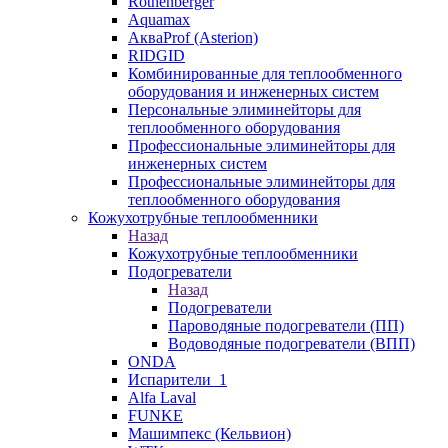
Rothenberger
Aquamax
АкваProf (Asterion)
RIDGID
Комбинированные для теплообменного
оборудования и инженерных систем
Персональные элиминейторы для
теплообменного оборудования
Профессиональные элиминейторы для
инженерных систем
Профессиональные элиминейторы для
теплообменного оборудования
Кожухотрубные теплообменники
Назад
Кожухотрубные теплообменники
Подогреватели
Назад
Подогреватели
Пароводяные подогреватели (ПП)
Водоводяные подогреватели (ВПП)
ONDA
Испарители_1
Alfa Laval
FUNKE
Машимпекс (Кельвион)