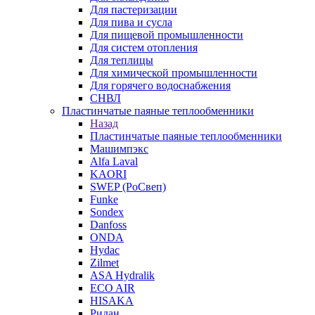
Для пастеризации
Для пива и сусла
Для пищевой промышленности
Для систем отопления
Для теплицы
Для химической промышленности
Для горячего водоснабжения
СНВЛ
Пластинчатые паяные теплообменники
Назад
Пластинчатые паяные теплообменники
Машимпэкс
Alfa Laval
KAORI
SWEP (РоСвеп)
Funke
Sondex
Danfoss
ONDA
Hydac
Zilmet
ASA Hydralik
ECO AIR
HISAKA
Ридан