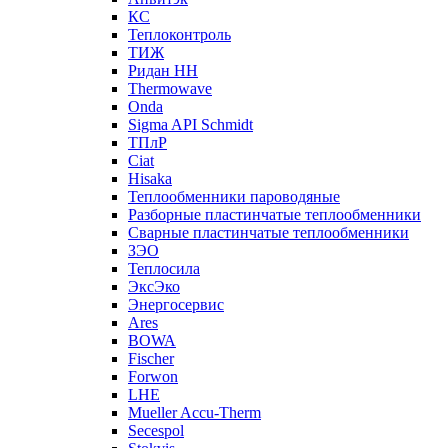
КС
Теплоконтроль
ТИЖ
Ридан НН
Thermowave
Onda
Sigma API Schmidt
ТПлР
Ciat
Hisaka
Теплообменники пароводяные
Разборные пластинчатые теплообменники
Сварные пластинчатые теплообменники
ЗЭО
Теплосила
ЭксЭко
Энергосервис
Ares
BOWA
Fischer
Forwon
LHE
Mueller Accu-Therm
Secespol