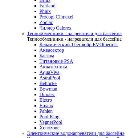
Brilix
Fairland
Phnix
Procopi Climexel
Zodiac
Чиллер Calorex
Теплообменники - нагреватели для бассейна
Теплообменники - нагреватели для бассейна
Керамический Thermotip EVOthermic
Аквасектор
Баском
Титановые PSA
Акватехника
AquaViva
AstralPool
Behncke
Bowman
Dinotec
Elecro
Emaux
Pahlen
Pool King
VagnerPool
Xenozone
Электрические водонагреватели для бассейна