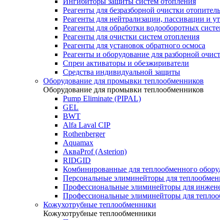
Ингибиторы защиты систем отопления
Реагенты для безразборной очистки отопител
Реагенты для нейтрализации, пассивации и у
Реагенты для обработки водооборотных сист
Реагенты для очистки систем отопления
Реагенты для установок обратного осмоса
Реагенты и оборудование для разборной очи
Спреи активаторы и обезжириватели
Средства индивидуальной защиты
Оборудование для промывки теплообменников
Оборудование для промывки теплообменников
Pump Eliminate (PIPAL)
GEL
BWT
Alfa Laval CIP
Rothenberger
Aquamax
АкваProf (Asterion)
RIDGID
Комбинированные для теплообменного обору
Персональные элиминейторы для теплообмен
Профессиональные элиминейторы для инжен
Профессиональные элиминейторы для теплоо
Кожухотрубные теплообменники
Кожухотрубные теплообменники