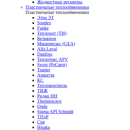
Жидкостные ресиверы
Пластинчатые теплообменники
Пластинчатые теплообменники
Этра ЭТ
Sondex
Funke
Теплохит (ТИ)
Кельвион
Машимпэкс (GEA)
Alfa Laval
Danfoss
Теплотекс APV
Swep (РоСвеп)
Tranter
Анвитэк
КС
Теплоконтроль
ТИЖ
Ридан НН
Thermowave
Onda
Sigma API Schmidt
ТПлР
Ciat
Hisaka