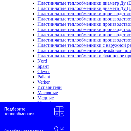
Пластинчатые теплообменники диаметр Ду (D
Пластинчатые теплообменники диаметр Ду (D
Пластинчатые теплообменники производство
Пластинчатые теплообменники производство
Пластинчатые теплообменники производство:
Пластинчатые теплообменники производство
Пластинчатые теплообменники производство
Пластинчатые теплообменники производство
Пластинчатые теплообменники с наружной р
Пластинчатые теплообменники резьбовое пр
Пластинчатые теплообменники фланцевое пр
Nord
Брант
Clever
Pallant
Verker
Испарители
Масляные
Медные
Моноблоки
Одноходовые
Подберите
Пароводяные
теплообменник
Проточные
Скоростные
Двухконтурные