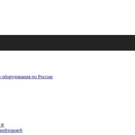
X®
инейторов®