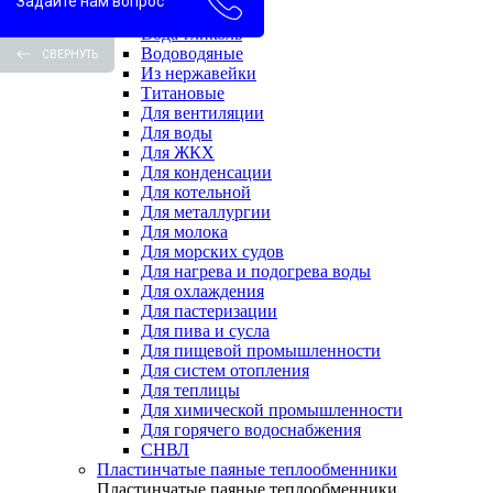
Задайте нам вопрос
Вода-вода
Вода-гликоль
Водоводяные
СВЕРНУТЬ
Из нержавейки
Титановые
Для вентиляции
Для воды
Для ЖКХ
Для конденсации
Для котельной
Для металлургии
Для молока
Для морских судов
Для нагрева и подогрева воды
Для охлаждения
Для пастеризации
Для пива и сусла
Для пищевой промышленности
Для систем отопления
Для теплицы
Для химической промышленности
Для горячего водоснабжения
СНВЛ
Пластинчатые паяные теплообменники
Пластинчатые паяные теплообменники