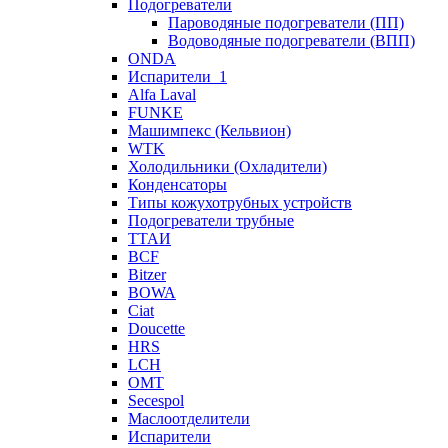
Подогреватели
Пароводяные подогреватели (ПП)
Водоводяные подогреватели (ВПП)
ONDA
Испарители_1
Alfa Laval
FUNKE
Машимпекс (Кельвион)
WTK
Холодильники (Охладители)
Конденсаторы
Типы кожухотрубных устройств
Подогреватели трубные
ТТАИ
BCF
Bitzer
BOWA
Ciat
Doucette
HRS
LCH
OMT
Secespol
Маслоотделители
Испарители