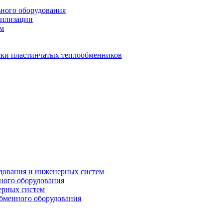
ьного оборудования
тилизации
ем
стки пластинчатых теплообменников
дования и инженерных систем
ного оборудования
ерных систем
бменного оборудования