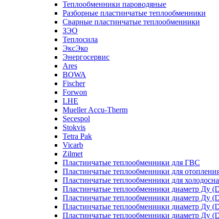
Теплообменники пароводяные
Разборные пластинчатые теплообменники
Сварные пластинчатые теплообменники
ЗЭО
Теплосила
ЭксЭко
Энергосервис
Ares
BOWA
Fischer
Forwon
LHE
Mueller Accu-Therm
Secespol
Stokvis
Tetra Pak
Vicarb
Zilmet
Пластинчатые теплообменники для ГВС
Пластинчатые теплообменники для отоплени
Пластинчатые теплообменники для холодосн
Пластинчатые теплообменники диаметр Ду (D
Пластинчатые теплообменники диаметр Ду (D
Пластинчатые теплообменники диаметр Ду (D
Пластинчатые теплообменники диаметр Ду (D