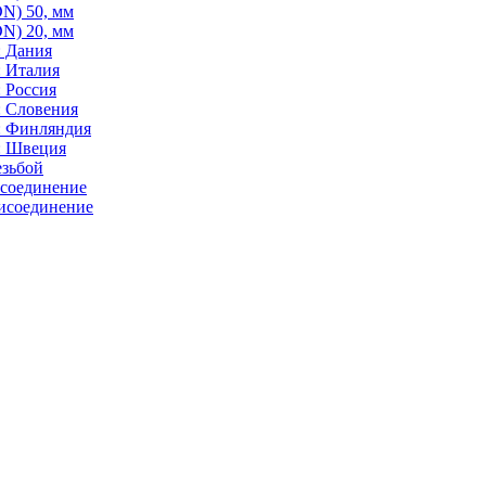
N) 50, мм
N) 20, мм
: Дания
: Италия
 Россия
: Словения
: Финляндия
: Швеция
езьбой
исоединение
исоединение