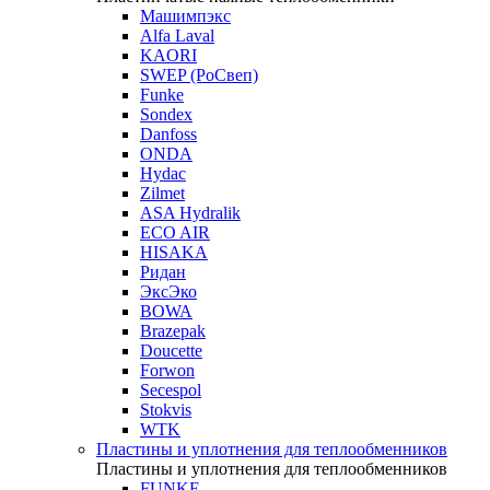
Машимпэкс
Alfa Laval
KAORI
SWEP (РоСвеп)
Funke
Sondex
Danfoss
ONDA
Hydac
Zilmet
ASA Hydralik
ECO AIR
HISAKA
Ридан
ЭксЭко
BOWA
Brazepak
Doucette
Forwon
Secespol
Stokvis
WTK
Пластины и уплотнения для теплообменников
Пластины и уплотнения для теплообменников
FUNKE