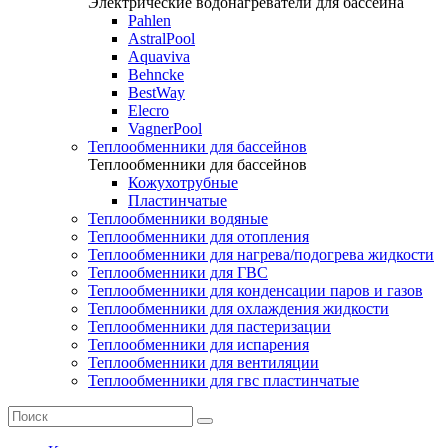
Электрические водонагреватели для бассейна
Pahlen
AstralPool
Aquaviva
Behncke
BestWay
Elecro
VagnerPool
Теплообменники для бассейнов
Теплообменники для бассейнов
Кожухотрубные
Пластинчатые
Теплообменники водяные
Теплообменники для отопления
Теплообменники для нагрева/подогрева жидкости
Теплообменники для ГВС
Теплообменники для конденсации паров и газов
Теплообменники для охлаждения жидкости
Теплообменники для пастеризации
Теплообменники для испарения
Теплообменники для вентиляции
Теплообменники для гвс пластинчатые