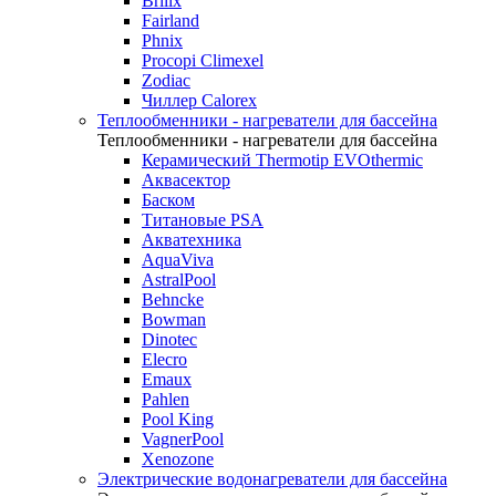
Brilix
Fairland
Phnix
Procopi Climexel
Zodiac
Чиллер Calorex
Теплообменники - нагреватели для бассейна
Теплообменники - нагреватели для бассейна
Керамический Thermotip EVOthermic
Аквасектор
Баском
Титановые PSA
Акватехника
AquaViva
AstralPool
Behncke
Bowman
Dinotec
Elecro
Emaux
Pahlen
Pool King
VagnerPool
Xenozone
Электрические водонагреватели для бассейна