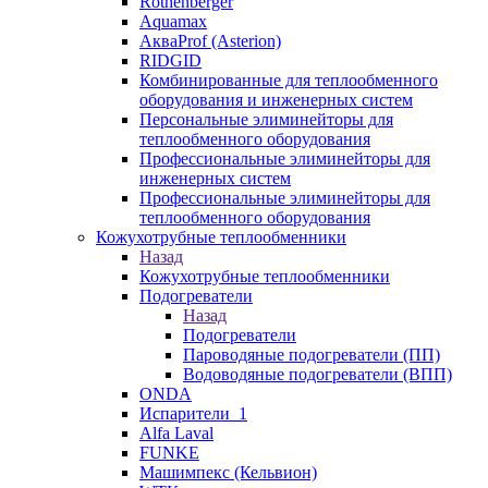
Rothenberger
Aquamax
АкваProf (Asterion)
RIDGID
Комбинированные для теплообменного
оборудования и инженерных систем
Персональные элиминейторы для
теплообменного оборудования
Профессиональные элиминейторы для
инженерных систем
Профессиональные элиминейторы для
теплообменного оборудования
Кожухотрубные теплообменники
Назад
Кожухотрубные теплообменники
Подогреватели
Назад
Подогреватели
Пароводяные подогреватели (ПП)
Водоводяные подогреватели (ВПП)
ONDA
Испарители_1
Alfa Laval
FUNKE
Машимпекс (Кельвион)