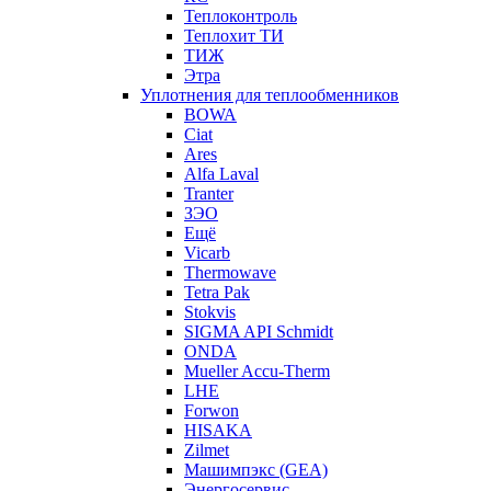
Теплоконтроль
Теплохит ТИ
ТИЖ
Этра
Уплотнения для теплообменников
BOWA
Ciat
Ares
Alfa Laval
Tranter
ЗЭО
Ещё
Vicarb
Thermowave
Tetra Pak
Stokvis
SIGMA API Schmidt
ONDA
Mueller Accu-Therm
LHE
Forwon
HISAKA
Zilmet
Машимпэкс (GEA)
Энергосервис