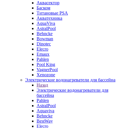
Аквасектор
Баском
Титановые PSA
Акватехника
AquaViva
AstralPool
Behncke
Bowman
Dinotec
Elecro
Emaux
Pahlen
Pool King
VagnerPool
Xenozone
Электрические водонагреватели для бассейна
Назад
Электрические водонагреватели для
бассейна
Pahlen
AstralPool
Aquaviva
Behncke
BestWay
Elecro