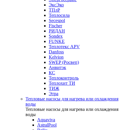
ЭксЭко
ТПлР
Теплосила
Secespol
Fischer
РИДАН
Sondex
FUNKE
Теплотекс APV
Danfoss
Kelvion
SWEP (Росвеп)
Анвитэк
КС
Теплоконтроль
Теплохит ТИ
ТИЖ
Этра
Тепловые насосы для нагрева или охлаждения
воды
Тепловые насосы для нагрева или охлаждения
воды
Aquaviva
AstralPool