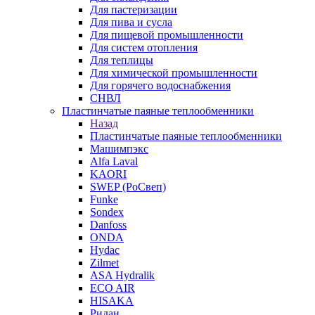
Для пастеризации
Для пива и сусла
Для пищевой промышленности
Для систем отопления
Для теплицы
Для химической промышленности
Для горячего водоснабжения
СНВЛ
Пластинчатые паяные теплообменники
Назад
Пластинчатые паяные теплообменники
Машимпэкс
Alfa Laval
KAORI
SWEP (РоСвеп)
Funke
Sondex
Danfoss
ONDA
Hydac
Zilmet
ASA Hydralik
ECO AIR
HISAKA
Ридан