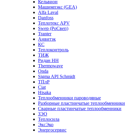
Кельвион
Машимпэкс (GEA)
Alfa Laval
Danfoss
Теплотекс APV
Swep (РоСвеп)
Tranter
Анвитэк
КС
Теплоконтроль
ТИЖ
Ридан НН
Thermowave
Onda
Sigma API Schmidt
ТПлР
Ciat
Hisaka
Теплообменники пароводяные
Разборные пластинчатые теплообменники
Сварные пластинчатые теплообменники
ЗЭО
Теплосила
ЭксЭко
Энергосервис