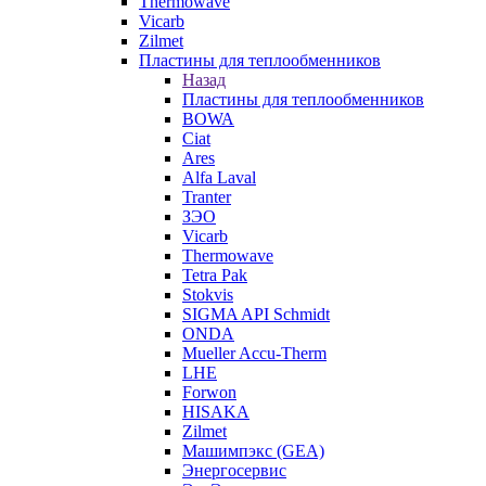
Thermowave
Vicarb
Zilmet
Пластины для теплообменников
Назад
Пластины для теплообменников
BOWA
Ciat
Ares
Alfa Laval
Tranter
ЗЭО
Vicarb
Thermowave
Tetra Pak
Stokvis
SIGMA API Schmidt
ONDA
Mueller Accu-Therm
LHE
Forwon
HISAKA
Zilmet
Машимпэкс (GEA)
Энергосервис