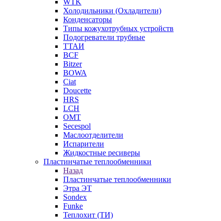
WTK
Холодильники (Охладители)
Конденсаторы
Типы кожухотрубных устройств
Подогреватели трубные
ТТАИ
BCF
Bitzer
BOWA
Ciat
Doucette
HRS
LCH
OMT
Secespol
Маслоотделители
Испарители
Жидкостные ресиверы
Пластинчатые теплообменники
Назад
Пластинчатые теплообменники
Этра ЭТ
Sondex
Funke
Теплохит (ТИ)