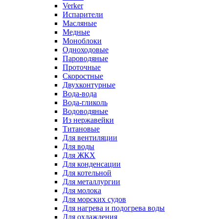
Verker
Испарители
Масляные
Медные
Моноблоки
Одноходовые
Пароводяные
Проточные
Скоростные
Двухконтурные
Вода-вода
Вода-гликоль
Водоводяные
Из нержавейки
Титановые
Для вентиляции
Для воды
Для ЖКХ
Для конденсации
Для котельной
Для металлургии
Для молока
Для морских судов
Для нагрева и подогрева воды
Для охлаждения