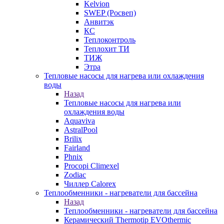
Kelvion
SWEP (Росвеп)
Анвитэк
КС
Теплоконтроль
Теплохит ТИ
ТИЖ
Этра
Тепловые насосы для нагрева или охлаждения
воды
Назад
Тепловые насосы для нагрева или
охлаждения воды
Aquaviva
AstralPool
Brilix
Fairland
Phnix
Procopi Climexel
Zodiac
Чиллер Calorex
Теплообменники - нагреватели для бассейна
Назад
Теплообменники - нагреватели для бассейна
Керамический Thermotip EVOthermic