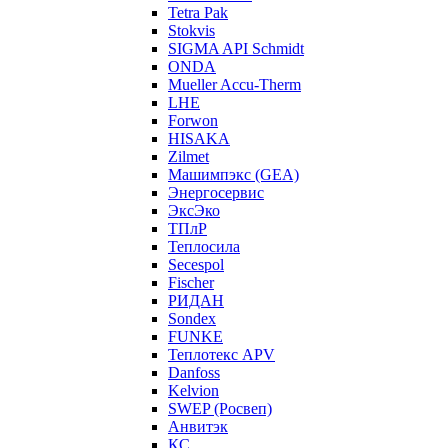
Tetra Pak
Stokvis
SIGMA API Schmidt
ONDA
Mueller Accu-Therm
LHE
Forwon
HISAKA
Zilmet
Машимпэкс (GEA)
Энергосервис
ЭксЭко
ТПлР
Теплосила
Secespol
Fischer
РИДАН
Sondex
FUNKE
Теплотекс APV
Danfoss
Kelvion
SWEP (Росвеп)
Анвитэк
КС