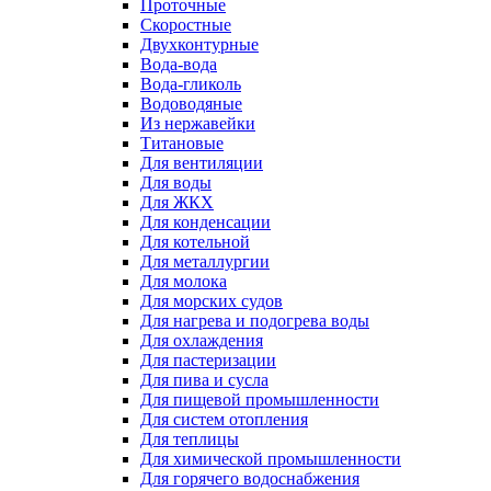
Проточные
Скоростные
Двухконтурные
Вода-вода
Вода-гликоль
Водоводяные
Из нержавейки
Титановые
Для вентиляции
Для воды
Для ЖКХ
Для конденсации
Для котельной
Для металлургии
Для молока
Для морских судов
Для нагрева и подогрева воды
Для охлаждения
Для пастеризации
Для пива и сусла
Для пищевой промышленности
Для систем отопления
Для теплицы
Для химической промышленности
Для горячего водоснабжения