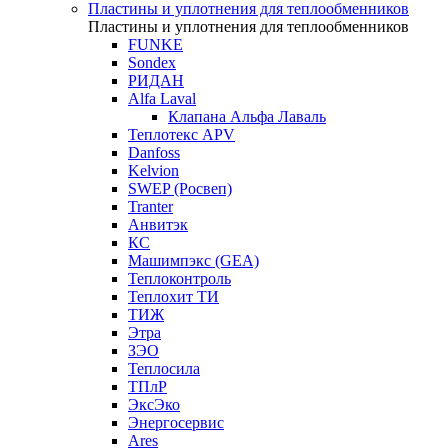
Пластины и уплотнения для теплообменников
Пластины и уплотнения для теплообменников
FUNKE
Sondex
РИДАН
Alfa Laval
Клапана Альфа Лаваль
Теплотекс APV
Danfoss
Kelvion
SWEP (Росвеп)
Tranter
Анвитэк
КС
Машимпэкс (GEA)
Теплоконтроль
Теплохит ТИ
ТИЖ
Этра
ЗЭО
Теплосила
ТПлР
ЭксЭко
Энергосервис
Ares