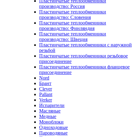
Пластинчатые теплообменники
производство: Россия
Пластинчатые теплообменники
производство: Словения
Пластинчатые теплообменники
производство: Финляндия
Пластинчатые теплообменники
производство: Швеция
Пластинчатые теплообменники с наружной
резьбой
Пластинчатые теплообменники резьбовое
присоединение
Пластинчатые теплообменники фланцевое
присоединение
Nord
Брант
Clever
Pallant
Verker
Испарители
Масляные
Медные
Моноблоки
Одноходовые
Пароводяные