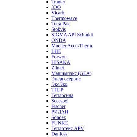
Tranter
ЗЭО
Vicarb
Thermowave
Tetra Pak
Stokvis
SIGMA API Schmidt
ONDA
Mueller Accu-Therm
LHE
Forwon
HISAKA
Zilmet
Машимпэкс (GEA)
Энергосервис
ЭксЭко
ТПлР
Теплосила
Secespol
Fischer
РИДАН
Sondex
FUNKE
Теплотекс APV
Danfoss