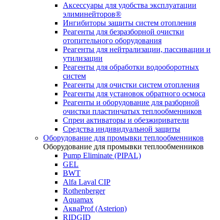
Аксессуары для удобства эксплуатации
элиминейторов®
Ингибиторы защиты систем отопления
Реагенты для безразборной очистки
отопительного оборудования
Реагенты для нейтрализации, пассивации и
утилизации
Реагенты для обработки водооборотных
систем
Реагенты для очистки систем отопления
Реагенты для установок обратного осмоса
Реагенты и оборудование для разборной
очистки пластинчатых теплообменников
Спреи активаторы и обезжириватели
Средства индивидуальной защиты
Оборудование для промывки теплообменников
Оборудование для промывки теплообменников
Pump Eliminate (PIPAL)
GEL
BWT
Alfa Laval CIP
Rothenberger
Aquamax
АкваProf (Asterion)
RIDGID