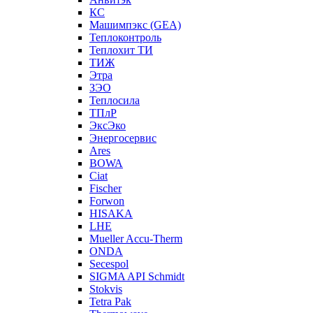
КС
Машимпэкс (GEA)
Теплоконтроль
Теплохит ТИ
ТИЖ
Этра
ЗЭО
Теплосила
ТПлР
ЭксЭко
Энергосервис
Ares
BOWA
Ciat
Fischer
Forwon
HISAKA
LHE
Mueller Accu-Therm
ONDA
Secespol
SIGMA API Schmidt
Stokvis
Tetra Pak