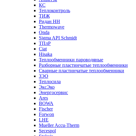
КС
Теплоконтроль
ТИЖ
Ридан НН
Thermowave
Onda
Sigma API Schmidt
ТПлР
Ciat
Hisaka
Теплообменники пароводяные
Разборные пластинчатые теплообменники
Сварные пластинчатые теплообменники
ЗЭО
Теплосила
ЭксЭко
Энергосервис
Ares
BOWA
Fischer
Forwon
LHE
Mueller Accu-Therm
Secespol