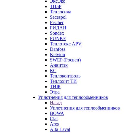
ЭксЭко
ТПлР
Теплосила
Secespol
Fischer
РИДАН
Sondex
FUNKE
Теплотекс APV
Danfoss
Kelvion
SWEP (Росвеп)
Анвитэк
КС
Теплоконтроль
Теплохит ТИ
ТИЖ
Этра
Уплотнения для теплообменников
Назад
Уплотнения для теплообменников
BOWA
Ciat
Ares
Alfa Laval