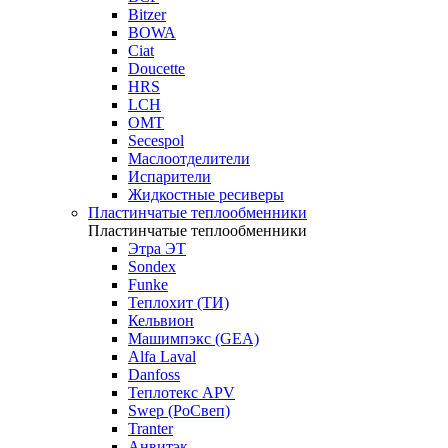
Bitzer
BOWA
Ciat
Doucette
HRS
LCH
OMT
Secespol
Маслоотделители
Испарители
Жидкостные ресиверы
Пластинчатые теплообменники
Пластинчатые теплообменники
Этра ЭТ
Sondex
Funke
Теплохит (ТИ)
Кельвион
Машимпэкс (GEA)
Alfa Laval
Danfoss
Теплотекс APV
Swep (РоСвеп)
Tranter
Анвитэк