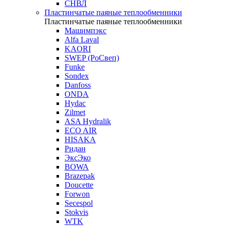
СНВЛ
Пластинчатые паяные теплообменники
Пластинчатые паяные теплообменники
Машимпэкс
Alfa Laval
KAORI
SWEP (РоСвеп)
Funke
Sondex
Danfoss
ONDA
Hydac
Zilmet
ASA Hydralik
ECO AIR
HISAKA
Ридан
ЭксЭко
BOWA
Brazepak
Doucette
Forwon
Secespol
Stokvis
WTK