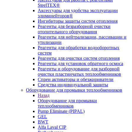
SteelTEX®
Аксессуары для удобства эксплуатации
элиминейторов®
Ингибиторы защиты систем отопления
Реагенты для безразборной очистки
отопительного оборудования
Реагенты для нейтрализации, пассивации и
утилизации
Реагенты для обработки водооборотных
систем
Реагенты для очистки систем отопления
Реагенты для установок обратного осмоса
Реагенты и оборудование для разборной
очистки пластинчатых теплообменников
Спреи активаторы и обезжириватели
Средства индивидуальной защиты
Оборудование для промывки теплообменников
Назад
Оборудование для промывки
теплообменников
Pump Eliminate (PIPAL)
GEL
BWT
Alfa Laval CIP