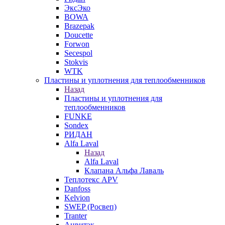
ЭксЭко
BOWA
Brazepak
Doucette
Forwon
Secespol
Stokvis
WTK
Пластины и уплотнения для теплообменников
Назад
Пластины и уплотнения для
теплообменников
FUNKE
Sondex
РИДАН
Alfa Laval
Назад
Alfa Laval
Клапана Альфа Лаваль
Теплотекс APV
Danfoss
Kelvion
SWEP (Росвеп)
Tranter
Анвитэк