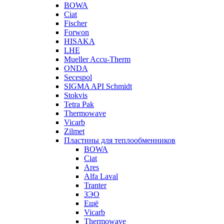
BOWA
Ciat
Fischer
Forwon
HISAKA
LHE
Mueller Accu-Therm
ONDA
Secespol
SIGMA API Schmidt
Stokvis
Tetra Pak
Thermowave
Vicarb
Zilmet
Пластины для теплообменников
BOWA
Ciat
Ares
Alfa Laval
Tranter
ЗЭО
Ещё
Vicarb
Thermowave