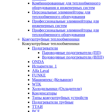
Комбинированные для теплообменного
оборудования и инженерных систем
Персональные элиминейторы для
теплообменного оборудования
Профессиональные элиминейторы для
инженерных систем
Профессиональные элиминейторы для
теплообменного оборудования
Кожухотрубные теплообменники
Кожухотрубные теплообменники
Подогреватели
Пароводяные подогреватели (ПП)
Водоводяные подогреватели (ВПП)
ONDA
Испарители_1
Alfa Laval
FUNKE
Машимпекс (Кельвион)
WTK
Холодильники (Охладители)
Конденсаторы
Типы кожухотрубных устройств
Подогреватели трубные
ТТАИ
BCF